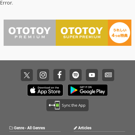
Error.
Sync the App
Genre
-
All Genres
Articles