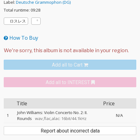
Label:
Deutsche Grammophon (DG)
Total runtime: 09:28
ロスレス
How To Buy
Add all to Cart
Add all to INTEREST
Title
Price
John Williams: Violin Concerto No. 2: II.
1
N/A
Rounds
wav,flac,alac: 16bit/44.1kHz
Report about incorrect data