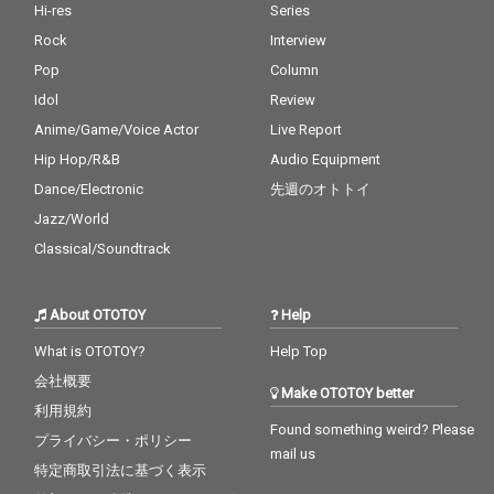
Hi-res
Series
Rock
Interview
Pop
Column
Idol
Review
Anime/Game/Voice Actor
Live Report
Hip Hop/R&B
Audio Equipment
Dance/Electronic
先週のオトトイ
Jazz/World
Classical/Soundtrack
About OTOTOY
Help
What is OTOTOY?
Help Top
会社概要
Make OTOTOY better
利用規約
Found something weird? Please
プライバシー・ポリシー
mail us
特定商取引法に基づく表示