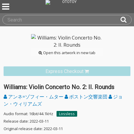
Open this artwork in new tab
Express Checkout
Williams: Violin Concerto No. 2: II. Rounds
アンネ=ゾフィー・ムター
ボストン交響楽団
ジョ
ン・ウィリアムズ
Audio format: 16bit/44.1kHz
Lossless
Release date: 2022-03-11
Original release date: 2022-03-11