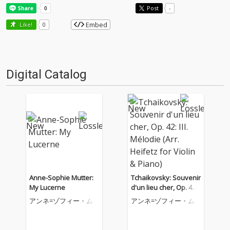
Post
-
Embed
Like!
0
Digital Catalog
Anne-Sophie Mutter:
Tchaikovsky: Souvenir
My Lucerne
d'un lieu cher, Op. 42: I
II. Mélodie (Arr. Heifetz
アンネ=ゾフィー・ム
アンネ=ゾフィー・ム
for Violin & Piano)
ター
ター