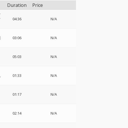
Duration
Price
-
ヤ
04:36
N/A
楽
03:06
N/A
05:03
N/A
01:33
N/A
・
01:17
N/A
・
02:14
N/A
o