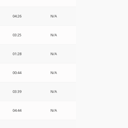
04:26
N/A
03:25
N/A
01:28
N/A
00:44
N/A
s
03:39
N/A
04:44
N/A