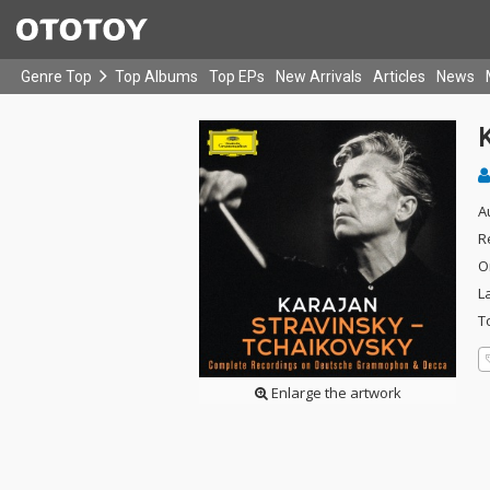
Genre Top
Top Albums
Top EPs
New Arrivals
Articles
News
K
A
R
O
L
T
Enlarge the artwork