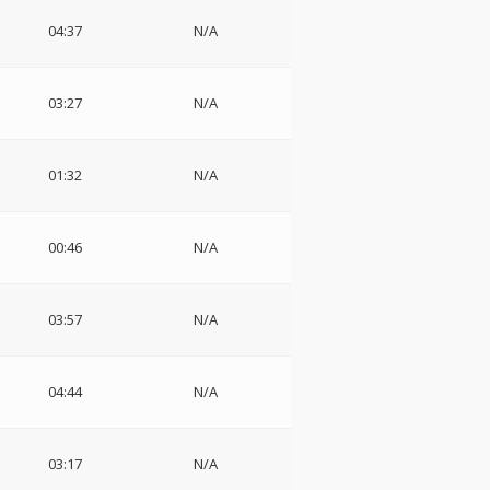
04:37
N/A
03:27
N/A
01:32
N/A
00:46
N/A
s
03:57
N/A
04:44
N/A
・
03:17
N/A