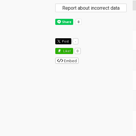
Report about incorrect data
Post
-
Like!
0
Embed