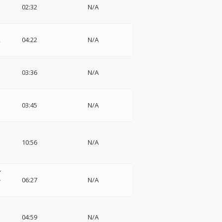
・
02:32
N/A
04:22
N/A
リ
03:36
N/A
03:45
N/A
10:56
N/A
カ
ル
ル
06:27
N/A
04:59
N/A