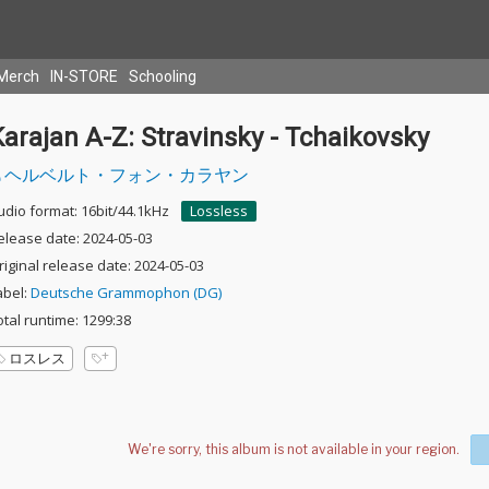
Merch
IN-STORE
Schooling
arajan A-Z: Stravinsky - Tchaikovsky
ヘルベルト・フォン・カラヤン
udio format: 16bit/44.1kHz
Lossless
elease date: 2024-05-03
riginal release date: 2024-05-03
abel:
Deutsche Grammophon (DG)
otal runtime: 1299:38
ロスレス