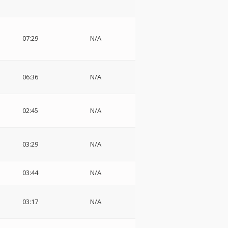
・
07:29
N/A
06:36
N/A
02:45
N/A
03:29
N/A
03:44
N/A
・
03:17
N/A