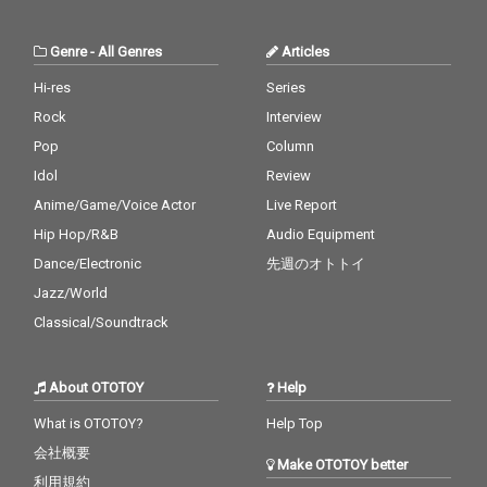
Genre
-
All Genres
Articles
Hi-res
Series
Rock
Interview
Pop
Column
Idol
Review
Anime/Game/Voice Actor
Live Report
Hip Hop/R&B
Audio Equipment
Dance/Electronic
先週のオトトイ
Jazz/World
Classical/Soundtrack
About OTOTOY
Help
What is OTOTOY?
Help Top
会社概要
Make OTOTOY better
利用規約