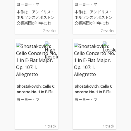
ヨーヨー・マ
ヨーヨー・マ
本作は、アンドリス・
本作は、アンドリス・
ネルソンスとボストン
ネルソンスとボストン
交響楽団が10年にわた
交響楽団が10年にわた
り取り組んできたショ
り取り組んできたショ
7 tracks
7 tracks
スタコーヴィチ・プロ
スタコーヴィチ・プロ
ジェクトの一環作品。
ジェクトの一環作品。
今年、ショスタコーヴ
今年、ショスタコーヴ
ィチの没後50周年を記
ィチの没後50周年を記
念して、2つのチェロ
念して、2つのチェロ
協奏曲をソリストに
協奏曲をソリストに
は、現代を代表するチ
は、現代を代表するチ
ェリスト、ヨーヨー・
ェリスト、ヨーヨー・
マを迎えて録音。
マを迎えて録音。
Shostakovich: Cello C
Shostakovich: Cello C
oncerto No. 1 in E-Flat
oncerto No. 1 in E-Flat
Major, Op. 107: I. Allegr
Major, Op. 107: I. Allegr
ヨーヨー・マ
ヨーヨー・マ
etto
etto
1 track
1 track