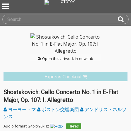
Open this artwork in new tab
Express Checkout
Shostakovich: Cello Concerto No. 1 in E-Flat
Major, Op. 107: I. Allegretto
ヨーヨー・マ
ボストン交響楽団
アンドリス・ネルソ
ンス
Audio format: 24bit/96kHz
Hi-res