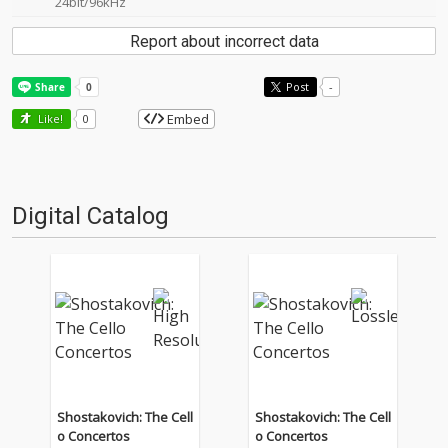
24bit/96kHz
Report about incorrect data
Post
-
Embed
Like!
0
Digital Catalog
Shostakovich: The Cell
Shostakovich: The Cell
o Concertos
o Concertos