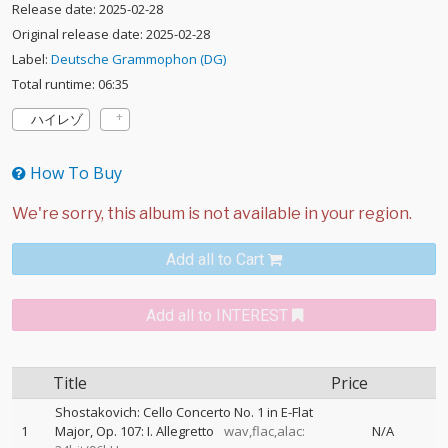
Release date: 2025-02-28
Original release date: 2025-02-28
Label:
Deutsche Grammophon (DG)
Total runtime: 06:35
ハイレゾ
How To Buy
Add all to Cart
Add all to INTEREST
Title
Price
Shostakovich: Cello Concerto No. 1 in E-Flat
1
Major, Op. 107: I. Allegretto
wav,flac,alac:
N/A