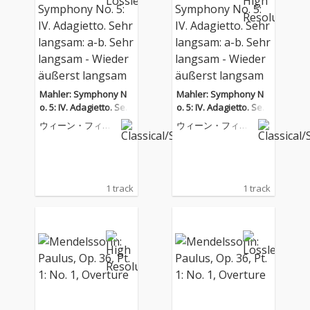
Mahler: Symphony N
Mahler: Symphony N
o. 5: IV. Adagietto. Seh
o. 5: IV. Adagietto. Seh
r langsam: a-b. Sehr la
r langsam: a-b. Sehr la
ウィーン・フィル
ウィーン・フィル
ngsam - Wieder äußer
ngsam - Wieder äußer
ハーモニー管弦楽
ハーモニー管弦楽
団
団
st langsam
st langsam
1 track
1 track