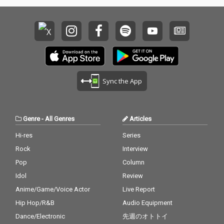
Sync the App
Genre
-
All Genres
Articles
Hi-res
Series
Rock
Interview
Pop
Column
Idol
Review
Anime/Game/Voice Actor
Live Report
Hip Hop/R&B
Audio Equipment
Dance/Electronic
先週のオトトイ