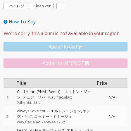
ハイレゾ
Clean ver.
How To Buy
Add all to Cart
Add all to INTEREST
Title
Price
Cold Heart (PNAU Remix)
--
エルトン・ジョ
1
ン
デュア・リパ
wav,flac,alac:
N/A
24bit/44.1kHz
Always Love You
--
エルトン・ジョン
ヤン
2
グ・サグ
ニッキー・ミナージュ
N/A
wav,flac,alac: 24bit/44.1kHz
Learn To Fly
--
サーフェシズ
エルトン・ジョ