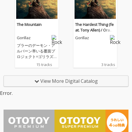
The Mountain
The Hardest Thing (fe
at. Tony Allen) / Orang
e County (feat. Bizarra
Gorillaz
Gorillaz
p, Kara Jackson and A
ブラーのデーモン・ア
noushka Shankar)
ルバーン率いる覆面プ
ロジェクト=ゴリラズ
が、新作スタジオ・ア
15 tracks
3 tracks
ルバム『The Mountai
n』を自身の新レーベ
ル「KONG」からリリ
View More Digital Catalog
ース！ スタジオ・アル
バムのリリースは2023
Error.
年の『Cracker Islan
d』以来。通算9作目と
なる『The Mountain』
は、楽器やサウンドに
よって織り成される広
大な音の景観に、声や
メロディ、中毒性のあ