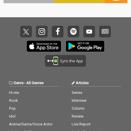
るビートが豊かに重ね
合わされた全15曲を収
録。 本作は世界中でレ
コーディングされ、新
曲では5言語（アラビ
ア語、英語、ヒンディ
ー語、スペイン語、ヨ
ルバ語）で歌うアーテ
ィストをフィーチャ
ー。IDLES、Johnny Ma
rr、Yasiin Bey、Omar
Sync the App
Souleyman、Anoushk
a Shankar、Black Tho
ught (The Roots)、Kar
a Jackson、Ajay Prasa
Genre
-
All Genres
Articles
nna、Amaan Ali Bang
ash、Asha Puthli、Jal
Hi-res
Series
en Ngonda、Sparks、
Rock
Interview
Bizarrap、Trueno、A
sha Bhosle、Gruff Rh
Pop
Column
ys、Paul Simonon (Th
Idol
Review
e Clash)という豪華ゲ
Anime/Game/Voice Actor
Live Report
ストアーティストが参
加している他、David J