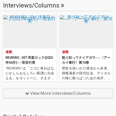
Interviews/Columns
連載
連載
REVIEWS : 057 洋楽ロック(2023
怒り狂ってナイアガラ──〈アー
年04月)──宮谷行美
カイ奉行〉第10巻
"REVIEWS"は「ココに来ればな
歴史を追いかけ過去から未来、
にかしらおもしろい新譜に出会
情報過多の現代社会、デジタル
える」をモットーに、さまざま
の海に散らばったあの名作、こ
な書き手がここ数ヶ月の新譜か
の名作たちをひとつにまとめる
らエッセンシャルな9枚を選び
仕事人…!〈アーカイ奉行〉が今
レヴューする本コーナー。今回
日もデジタルの乱世を治め
View More Interviews/Columns
はReal Soundなどの音楽メディ
る…!'''〈アーカイ奉行〉と
アでも活躍中のライター、宮谷
は…'''1.過去作の最新リマスター
行美が洋楽を中…
音源 2.これまで未配信…