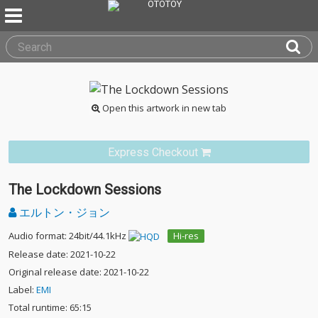
Open this artwork in new tab
Express Checkout
The Lockdown Sessions
エルトン・ジョン
Audio format: 24bit/44.1kHz
Hi-res
Release date: 2021-10-22
Original release date: 2021-10-22
Label:
EMI
Total runtime: 65:15