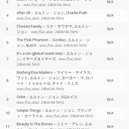
3
N/A
ン
wav,flac,alac: 24bit/44.1kHz
After All
--
エルトン・ジョン
Charlie Puth
4
N/A
wav,flac,alac: 24bit/44.1kHz
Chosen Family
--
リナ・サワヤマ
エルトン・
5
N/A
ジョン
wav,flac,alac: 24bit/44.1kHz
The Pink Phantom
--
Gorillaz
エルトン・ジ
6
N/A
ョン
6LACK
wav,flac,alac: 24bit/44.1kHz
It's a sin (global reach mix)
--
エルトン・ジョ
7
ン
イヤーズ＆イヤーズ
wav,flac,alac:
N/A
24bit/44.1kHz
Nothing Else Matters
--
マイリー・サイラス
ワット
エルトン・ジョン
ヨーヨー・マ
ロバ
8
N/A
ート・トゥルヒーヨ
チャド・スミス
wav,flac,alac: 24bit/44.1kHz
Orbit
--
エルトン・ジョン
SGルイス
9
N/A
wav,flac,alac: 24bit/44.1kHz
Simple Things
--
エルトン・ジョン
ブランデ
10
N/A
ィ・カーライル
wav,flac,alac: 24bit/44.1kHz
Beauty In The Bones
--
ジミー・アレン
エル
11
N/A