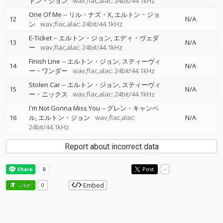
トン・ジョン
wav,flac,alac: 24bit/44.1kHz
One Of Me
--
リル・ナズ・X
エルトン・ジョ
12
N/A
ン
wav,flac,alac: 24bit/44.1kHz
E-Ticket
--
エルトン・ジョン
エディ・ヴェダ
13
N/A
ー
wav,flac,alac: 24bit/44.1kHz
Finish Line
--
エルトン・ジョン
スティーヴィ
14
N/A
ー・ワンダー
wav,flac,alac: 24bit/44.1kHz
Stolen Car
--
エルトン・ジョン
スティーヴィ
15
N/A
ー・ニックス
wav,flac,alac: 24bit/44.1kHz
I'm Not Gonna Miss You
--
グレン・キャンベ
16
ル
エルトン・ジョン
wav,flac,alac:
N/A
24bit/44.1kHz
Report about incorrect data
Post
-
Embed
Like!
0