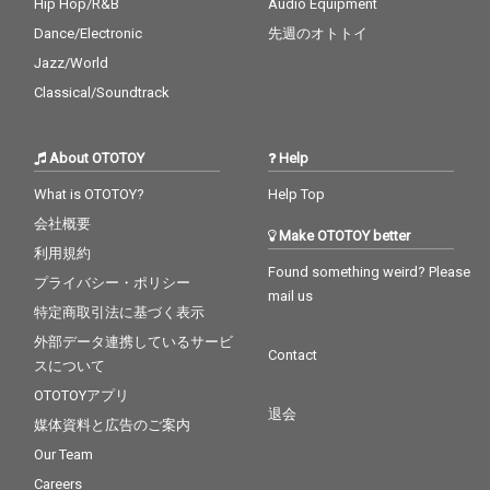
Hip Hop/R&B
Audio Equipment
olicoeur (aka Trugoy t
Dance/Electronic
先週のオトトイ
he Dove)(De La Sou
l)、Mark E. Smith (The
Jazz/World
Fall)、Tony Allen、Bob
Classical/Soundtrack
by Womack、Dennis
Hopper、Proofといっ
た既にこの世を去った
About OTOTOY
Help
コラボレーターの声も
収録されている。
What is OTOTOY?
Help Top
会社概要
Make OTOTOY better
利用規約
Found something weird? Please
プライバシー・ポリシー
mail us
特定商取引法に基づく表示
外部データ連携しているサービ
Contact
スについて
OTOTOYアプリ
退会
媒体資料と広告のご案内
Our Team
Careers