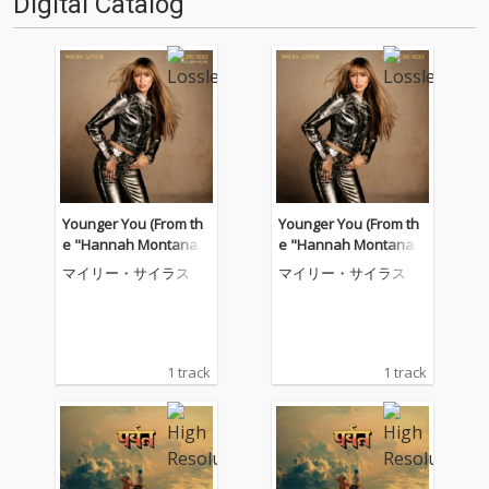
Digital Catalog
Younger You (From th
Younger You (From th
e "Hannah Montana 2
e "Hannah Montana 2
0th Anniversary Speci
0th Anniversary Speci
マイリー・サイラス
マイリー・サイラス
al")
al")
1 track
1 track