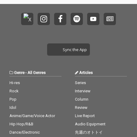
Sync the App
Genre
-
All Genres
Articles
Hi-res
Series
Rock
Interview
Pop
Column
Idol
Review
Anime/Game/Voice Actor
Live Report
Hip Hop/R&B
Audio Equipment
Dance/Electronic
先週のオトトイ