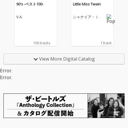
90's -ベスト100-
Little Miss Twain
V.A.
シャナイア・トゥ
エイン
100 tracks
1 track
View More Digital Catalog
Error.
Error.