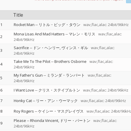
Title
1
Rocket Man
--
リトル・ビッグ・タウン
wav,flac,alac: 24bit/96kHz
Mona Lisas And Mad Hatters
--
マレン・モリス
wav,flac,alac:
2
24bit/96kHz
Sacrifice
--
ドン・ヘンリー
ヴィンス・ギル
wav,flac,alac:
3
24bit/96kHz
Take Me To The Pilot
--
Brothers Osborne
wav,flac,alac:
4
24bit/96kHz
My Father's Gun
--
ミランダ・ランバート
wav,flac,alac:
5
24bit/96kHz
6
I Want Love
--
クリス・ステイプルトン
wav,flac,alac: 24bit/96kHz
7
Honky Cat
--
リー・アン・ウーマック
wav,flac,alac: 24bit/96kHz
8
Roy Rogers
--
ケイシー・マスグレイヴス
wav,flac,alac: 24bit/96kH
Please
--
Rhonda Vincent
ドリー・パートン
wav,flac,alac:
9
24bit/96kHz