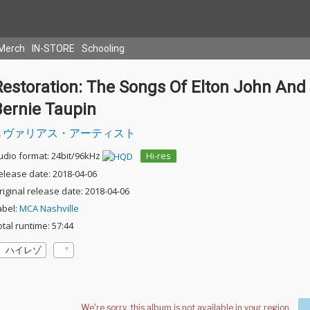
Merch
IN-STORE
Schooling
Restoration: The Songs Of Elton John And
Bernie Taupin
ヴァリアス・アーティスト
udio format: 24bit/96kHz
Hi-res
elease date: 2018-04-06
riginal release date: 2018-04-06
abel:
MCA Nashville
otal runtime: 57:44
ハイレゾ