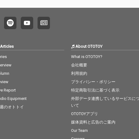
Articles
About OTOTOY
ries
What is OTOTOY?
terview
会社概要
olumn
利用規約
view
プライバシー・ポリシー
ve Report
特定商取引法に基づく表示
dio Equipment
外部データ連携しているサービスに
いて
週のオトトイ
OTOTOYアプリ
媒体資料と広告のご案内
Our Team
Careers