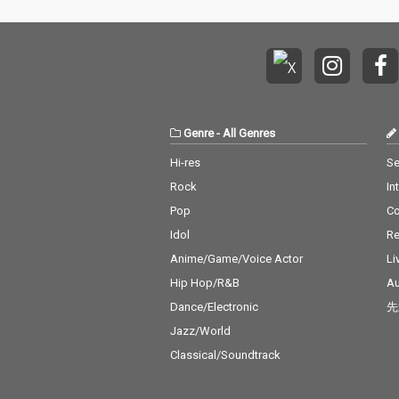
Genre
-
All Genres
Hi-res
Se
Rock
In
Pop
C
Idol
Re
Anime/Game/Voice Actor
Li
Hip Hop/R&B
Au
Dance/Electronic
先
Jazz/World
Classical/Soundtrack