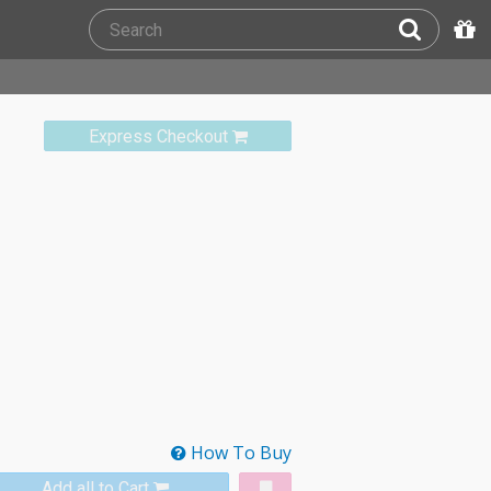
Express Checkout
How To Buy
Add all to Cart