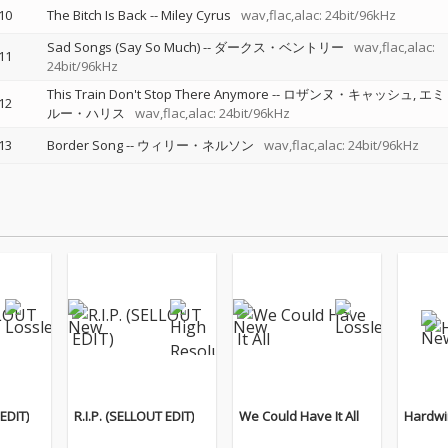
10
The Bitch Is Back
--
Miley Cyrus
wav,flac,alac: 24bit/96kHz
Sad Songs (Say So Much)
--
ダークス・ベントリー
wav,flac,alac:
11
24bit/96kHz
This Train Don't Stop There Anymore
--
ロザンヌ・キャッシュ
エミ
12
ルー・ハリス
wav,flac,alac: 24bit/96kHz
13
Border Song
--
ウィリー・ネルソン
wav,flac,alac: 24bit/96kHz
 EDIT)
R.I.P. (SELLOUT EDIT)
We Could Have It All
Hardwi