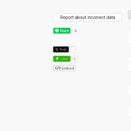
Report about incorrect data
Post
-
Like!
0
Embed