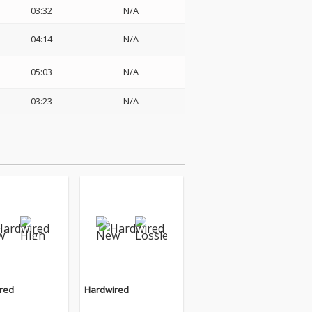
03:32
N/A
04:14
N/A
05:03
N/A
03:23
N/A
red
Hardwired