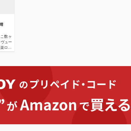
祥晴
ここ数ヶ
レヴュー
洋楽ロッ
094''