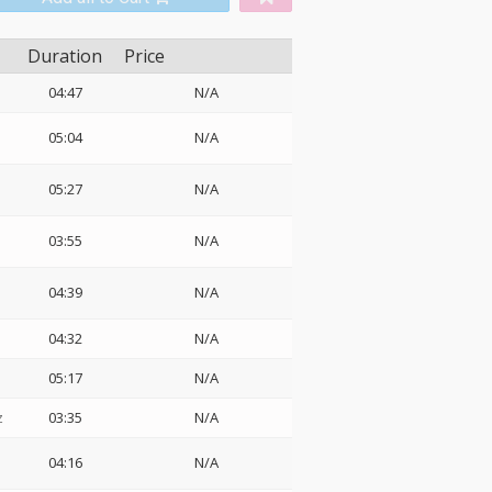
Duration
Price
04:47
N/A
05:04
N/A
05:27
N/A
03:55
N/A
04:39
N/A
04:32
N/A
05:17
N/A
z
03:35
N/A
04:16
N/A