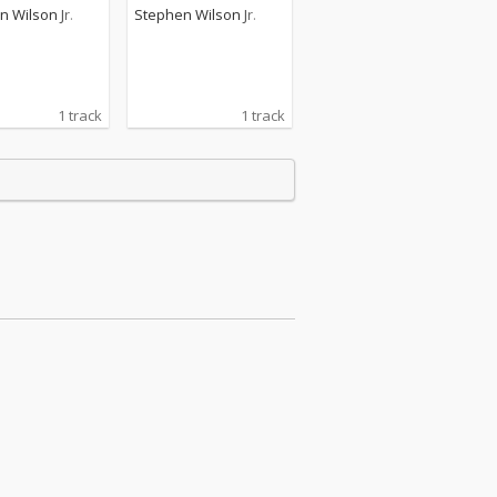
 Wilson Jr.
Stephen Wilson Jr.
1 track
1 track