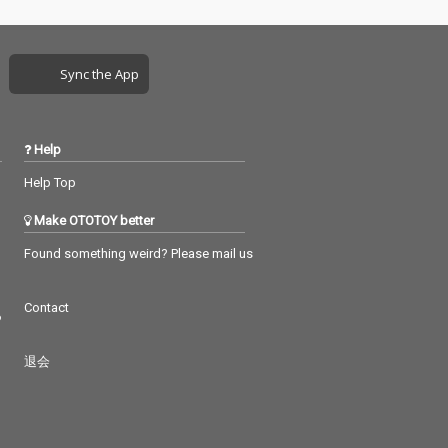
Sync the App
Help
Help Top
Make OTOTOY better
Found something weird? Please mail us
Contact
つ
退会