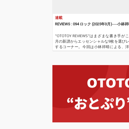
連載
REVIEWS : 094 ロック (2025年3月)──小林
"OTOTOY REVIEWS"はまざまな書き手が
月の新譜からエッセンシャルな9枚を選び
するコーナー。今回は小林祥晴による、
クを中心とした9枚。 ''OTOTOY REVIEWS 
''『ロック(2025年3月)』'' '…