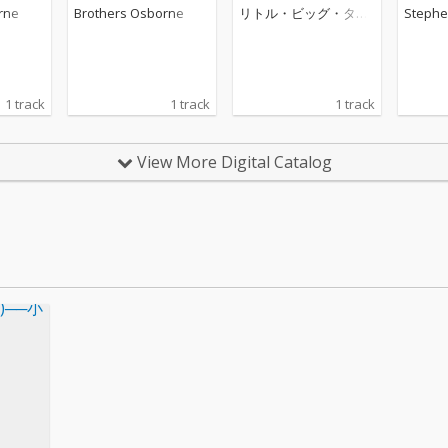
rne
Brothers Osborne
リトル・ビッグ・タウ
Stephen
ン
1 track
1 track
1 track
View More Digital Catalog