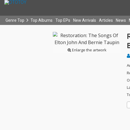
Genre Top
Top Albums
Top EPs
New Arrivals
Articles
News
Enlarge the artwork
A
R
O
L
T