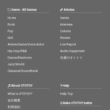
Genre
-
All Genres
Articles
Hi-res
Series
Rock
Interview
Pop
Column
Idol
Review
Anime/Game/Voice Actor
Live Report
Hip Hop/R&B
Audio Equipment
Dance/Electronic
先週のオトトイ
Jazz/World
Classical/Soundtrack
About OTOTOY
Help
What is OTOTOY?
Help Top
会社概要
Make OTOTOY better
利用規約