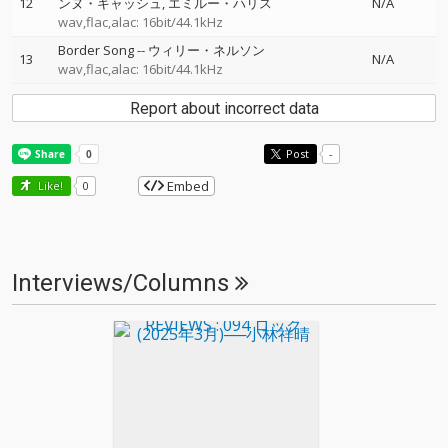
12
ンヌ・キャッシュ
エミルー・ハリス
N/A
wav,flac,alac: 16bit/44.1kHz
Border Song
--
ウィリー・ネルソン
13
N/A
wav,flac,alac: 16bit/44.1kHz
Report about incorrect data
Post
-
Embed
Like!
0
Interviews/Columns