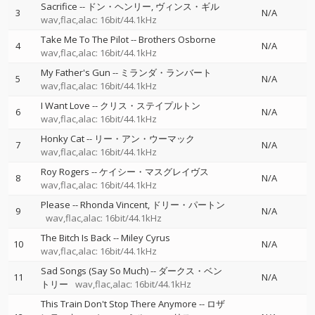
Sacrifice
--
ドン・ヘンリー
ヴィンス・ギル
3
N/A
wav,flac,alac: 16bit/44.1kHz
Take Me To The Pilot
--
Brothers Osborne
4
N/A
wav,flac,alac: 16bit/44.1kHz
My Father's Gun
--
ミランダ・ランバート
5
N/A
wav,flac,alac: 16bit/44.1kHz
I Want Love
--
クリス・ステイプルトン
6
N/A
wav,flac,alac: 16bit/44.1kHz
Honky Cat
--
リー・アン・ウーマック
7
N/A
wav,flac,alac: 16bit/44.1kHz
Roy Rogers
--
ケイシー・マスグレイヴス
8
N/A
wav,flac,alac: 16bit/44.1kHz
Please
--
Rhonda Vincent
ドリー・パートン
9
N/A
wav,flac,alac: 16bit/44.1kHz
The Bitch Is Back
--
Miley Cyrus
10
N/A
wav,flac,alac: 16bit/44.1kHz
Sad Songs (Say So Much)
--
ダークス・ベン
11
N/A
トリー
wav,flac,alac: 16bit/44.1kHz
This Train Don't Stop There Anymore
--
ロザ