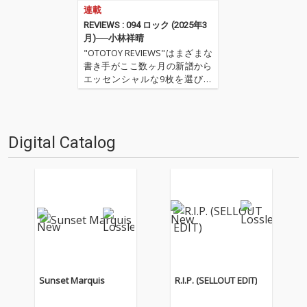
連載
REVIEWS : 094 ロック (2025年3
月)──小林祥晴
"OTOTOY REVIEWS"はまざまな
書き手がここ数ヶ月の新譜から
エッセンシャルな9枚を選びレ
ヴューするコーナー。今回は小
林祥晴による、洋楽ロックを中
心とした9枚。 ''OTOTOY REVIE
WS 094'' ''『ロック(2025年3
Digital Catalog
月)』'' '…
Sunset Marquis
R.I.P. (SELLOUT EDIT)