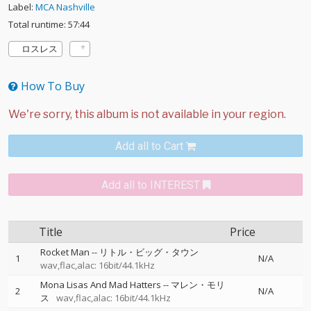
Label:
MCA Nashville
Total runtime: 57:44
ロスレス
How To Buy
Add all to Cart
Add all to INTEREST
Title
Price
Rocket Man
--
リトル・ビッグ・タウン
1
N/A
wav,flac,alac: 16bit/44.1kHz
Mona Lisas And Mad Hatters
--
マレン・モリ
2
N/A
ス
wav,flac,alac: 16bit/44.1kHz