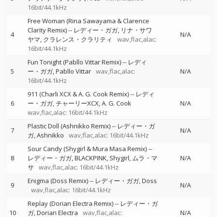
16bit/44.1kHz
Free Woman (Rina Sawayama & Clarence
Clarity Remix)
--
レディー・ガガ
リナ・サワ
4
N/A
ヤマ
クラレンス・クラリティ
wav,flac,alac:
16bit/44.1kHz
Fun Tonight (Pabllo Vittar Remix)
--
レディ
5
ー・ガガ
Pabllo Vittar
wav,flac,alac:
N/A
16bit/44.1kHz
911 (Charli XCX & A. G. Cook Remix)
--
レディ
6
ー・ガガ
チャーリーXCX
A. G. Cook
N/A
wav,flac,alac: 16bit/44.1kHz
Plastic Doll (Ashnikko Remix)
--
レディー・ガ
7
N/A
ガ
Ashnikko
wav,flac,alac: 16bit/44.1kHz
Sour Candy (Shygirl & Mura Masa Remix)
--
8
レディー・ガガ
BLACKPINK
Shygirl
ムラ・マ
N/A
サ
wav,flac,alac: 16bit/44.1kHz
Enigma (Doss Remix)
--
レディー・ガガ
Doss
9
N/A
wav,flac,alac: 16bit/44.1kHz
Replay (Dorian Electra Remix)
--
レディー・ガ
10
ガ
Dorian Electra
wav,flac,alac:
N/A