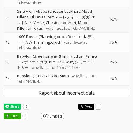
16bit/44.1kHz
Sine From Above (Chester Lockhart, Mood
Killer & Lil Texas Remix)
--
レディー・ガガ
エ
11
N/A
ルトン・ジョン
Chester Lockhart
Mood
Killer
Lil Texas
wav,flac,alac: 16bit/44.1kHz
1000 Doves (Planningtorock Remix)
--
レディ
12
ー・ガガ
Planningtorock
wav,flac,alac:
N/A
16bit/44.1kHz
Babylon (Bree Runway & Jimmy Edgar Remix)
13
--
レディー・ガガ
Bree Runway
ジミー・エ
N/A
ドガー
wav,flac,alac: 16bit/44.1kHz
Babylon (Haus Labs Version)
wav,flac,alac:
14
N/A
16bit/44.1kHz
Report about incorrect data
Post
-
Embed
Like!
0