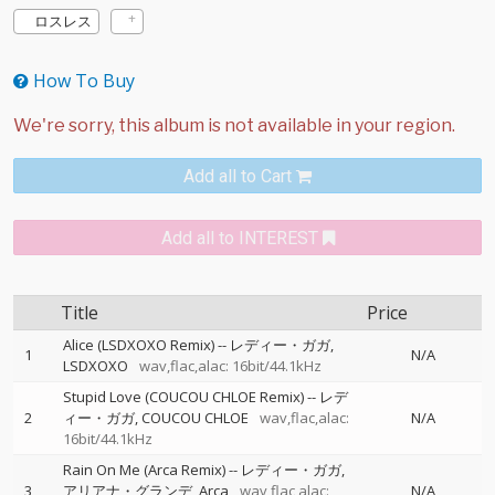
ロスレス
How To Buy
Add all to Cart
Add all to INTEREST
Title
Price
Alice (LSDXOXO Remix)
--
レディー・ガガ
1
N/A
LSDXOXO
wav,flac,alac: 16bit/44.1kHz
Stupid Love (COUCOU CHLOE Remix)
--
レデ
2
ィー・ガガ
COUCOU CHLOE
wav,flac,alac:
N/A
16bit/44.1kHz
Rain On Me (Arca Remix)
--
レディー・ガガ
3
アリアナ・グランデ
Arca
wav,flac,alac:
N/A