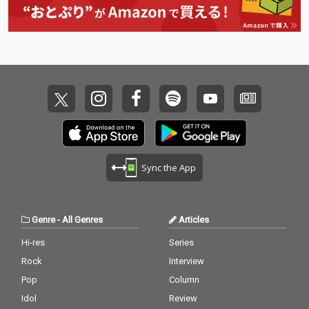
Sync the App
Genre
-
All Genres
Articles
Hi-res
Series
Rock
Interview
Pop
Column
Idol
Review