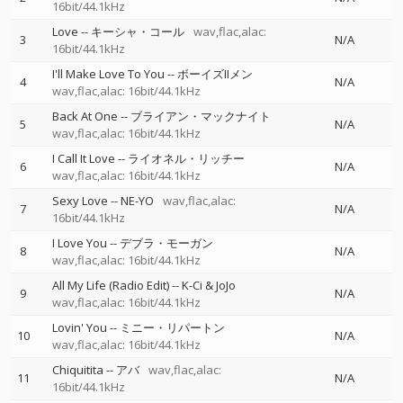
16bit/44.1kHz
Love
--
キーシャ・コール
wav,flac,alac:
3
N/A
16bit/44.1kHz
I'll Make Love To You
--
ボーイズIIメン
4
N/A
wav,flac,alac: 16bit/44.1kHz
Back At One
--
ブライアン・マックナイト
5
N/A
wav,flac,alac: 16bit/44.1kHz
I Call It Love
--
ライオネル・リッチー
6
N/A
wav,flac,alac: 16bit/44.1kHz
Sexy Love
--
NE-YO
wav,flac,alac:
7
N/A
16bit/44.1kHz
I Love You
--
デブラ・モーガン
8
N/A
wav,flac,alac: 16bit/44.1kHz
All My Life (Radio Edit)
--
K-Ci & JoJo
9
N/A
wav,flac,alac: 16bit/44.1kHz
Lovin' You
--
ミニー・リパートン
10
N/A
wav,flac,alac: 16bit/44.1kHz
Chiquitita
--
アバ
wav,flac,alac:
11
N/A
16bit/44.1kHz