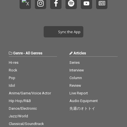
Sync the App
Genre
-
All Genres
Articles
Hi-res
Series
Rock
Interview
Pop
Column
Idol
Review
Anime/Game/Voice Actor
Live Report
Hip Hop/R&B
Audio Equipment
Dance/Electronic
先週のオトトイ
Jazz/World
Classical/Soundtrack