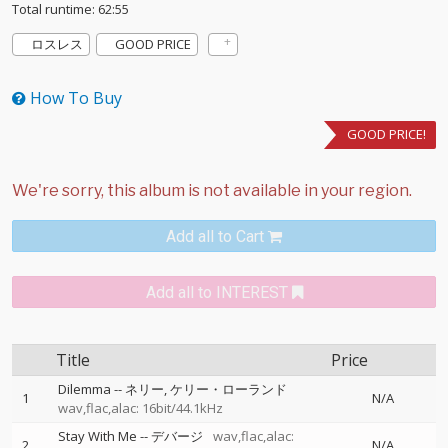
Total runtime: 62:55
ロスレス
GOOD PRICE
How To Buy
GOOD PRICE!
Add all to Cart
Add all to INTEREST
Title
Price
Dilemma
--
ネリー
ケリー・ローランド
1
N/A
wav,flac,alac: 16bit/44.1kHz
Stay With Me
--
デバージ
wav,flac,alac:
2
N/A