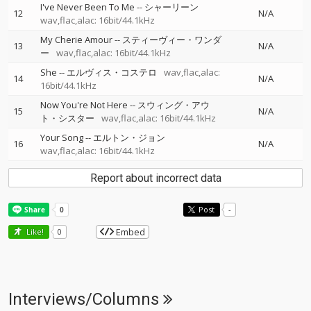
I've Never Been To Me
--
シャーリーン
12
N/A
wav,flac,alac: 16bit/44.1kHz
My Cherie Amour
--
スティーヴィー・ワンダ
13
N/A
ー
wav,flac,alac: 16bit/44.1kHz
She
--
エルヴィス・コステロ
wav,flac,alac:
14
N/A
16bit/44.1kHz
Now You're Not Here
--
スウィング・アウ
15
N/A
ト・シスター
wav,flac,alac: 16bit/44.1kHz
Your Song
--
エルトン・ジョン
16
N/A
wav,flac,alac: 16bit/44.1kHz
Report about incorrect data
Post
-
Embed
Like!
0
Interviews/Columns