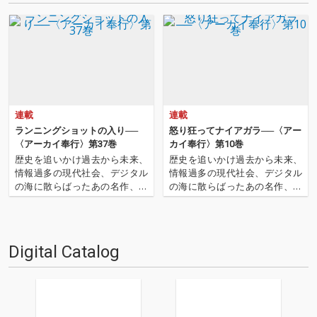
連載
連載
ランニングショットの入り──
怒り狂ってナイアガラ──〈アー
〈アーカイ奉行〉第37巻
カイ奉行〉第10巻
歴史を追いかけ過去から未来、
歴史を追いかけ過去から未来、
情報過多の現代社会、デジタル
情報過多の現代社会、デジタル
の海に散らばったあの名作、こ
の海に散らばったあの名作、こ
の名作たちをひとつにまとめる
の名作たちをひとつにまとめる
仕事人…!〈アーカイ奉行〉が今
仕事人…!〈アーカイ奉行〉が今
日もデジタルの乱世を治め
日もデジタルの乱世を治め
る…!'''〈アーカイ奉行〉と
る…!'''〈アーカイ奉行〉と
Digital Catalog
は…'''1.過去作の最新リマスター
は…'''1.過去作の最新リマスター
音源 2.これまで未配信…
音源 2.これまで未配信…