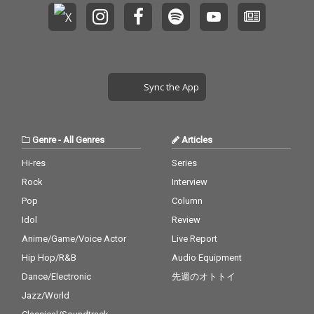
Sync the App
Genre
-
All Genres
Articles
Hi-res
Series
Rock
Interview
Pop
Column
Idol
Review
Anime/Game/Voice Actor
Live Report
Hip Hop/R&B
Audio Equipment
Dance/Electronic
先週のオトトイ
Jazz/World