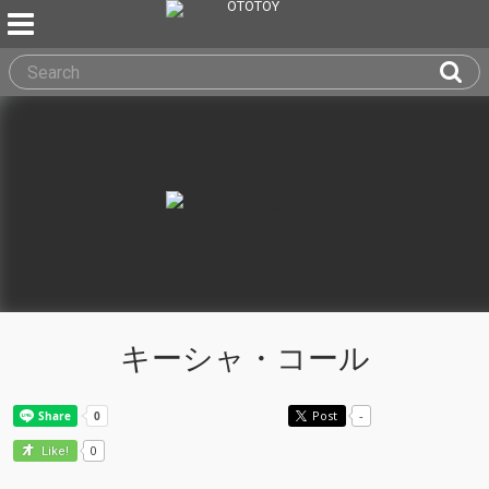
キーシャ・コール
Post
-
0
Like!