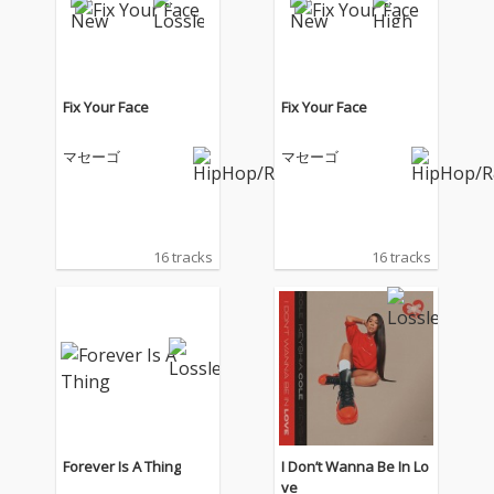
Fix Your Face
Fix Your Face
マセーゴ
マセーゴ
16 tracks
16 tracks
Forever Is A Thing
I Don’t Wanna Be In Lo
ve