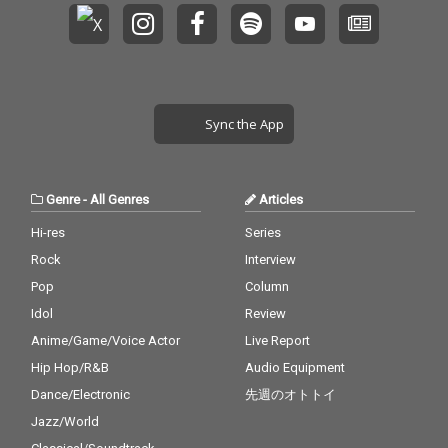
Sync the App
Genre
-
All Genres
Articles
Hi-res
Series
Rock
Interview
Pop
Column
Idol
Review
Anime/Game/Voice Actor
Live Report
Hip Hop/R&B
Audio Equipment
Dance/Electronic
先週のオトトイ
Jazz/World