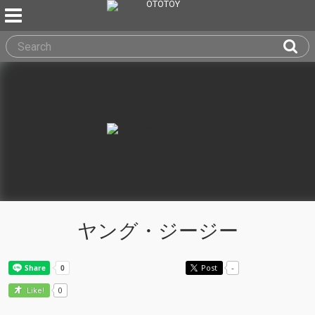
ヤング・ジージー
Post
-
0
Like!