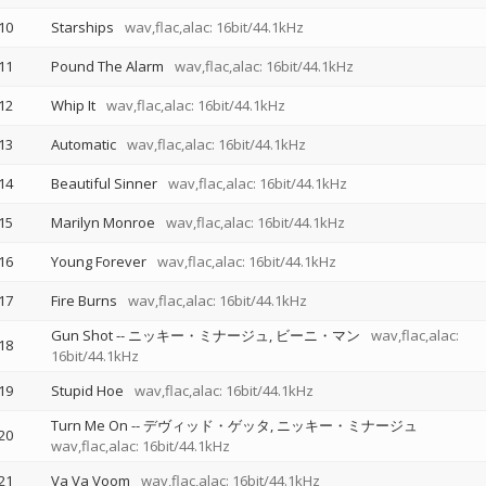
10
Starships
wav,flac,alac: 16bit/44.1kHz
11
Pound The Alarm
wav,flac,alac: 16bit/44.1kHz
12
Whip It
wav,flac,alac: 16bit/44.1kHz
13
Automatic
wav,flac,alac: 16bit/44.1kHz
14
Beautiful Sinner
wav,flac,alac: 16bit/44.1kHz
15
Marilyn Monroe
wav,flac,alac: 16bit/44.1kHz
16
Young Forever
wav,flac,alac: 16bit/44.1kHz
17
Fire Burns
wav,flac,alac: 16bit/44.1kHz
Gun Shot
--
ニッキー・ミナージュ
ビーニ・マン
wav,flac,alac:
18
16bit/44.1kHz
19
Stupid Hoe
wav,flac,alac: 16bit/44.1kHz
Turn Me On
--
デヴィッド・ゲッタ
ニッキー・ミナージュ
20
wav,flac,alac: 16bit/44.1kHz
21
Va Va Voom
wav,flac,alac: 16bit/44.1kHz