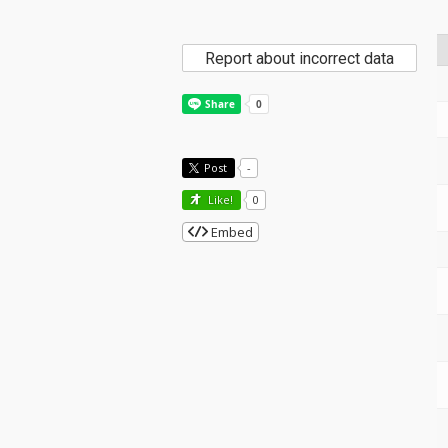
Report about incorrect data
Post
-
Like!
0
Embed