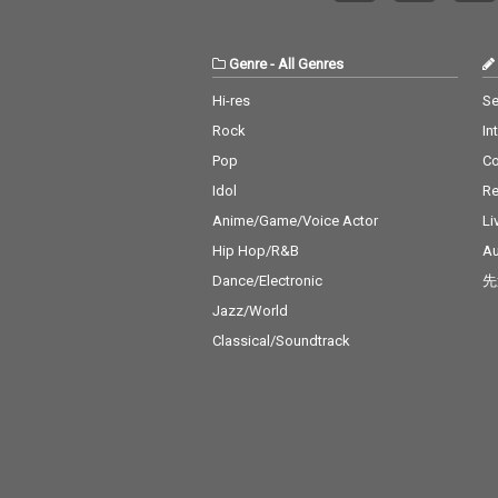
Genre
-
All Genres
Hi-res
Se
Rock
In
Pop
C
Idol
Re
Anime/Game/Voice Actor
Li
Hip Hop/R&B
Au
Dance/Electronic
先
Jazz/World
Classical/Soundtrack