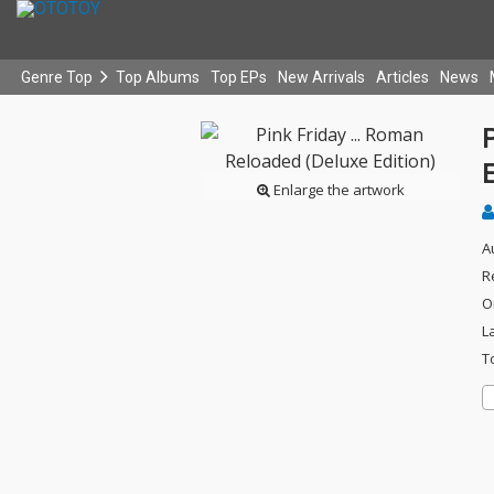
Genre Top
Top Albums
Top EPs
New Arrivals
Articles
News
P
E
Enlarge the artwork
A
R
O
L
T