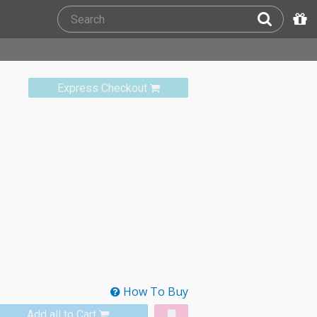
Express Checkout
How To Buy
Add all to Cart