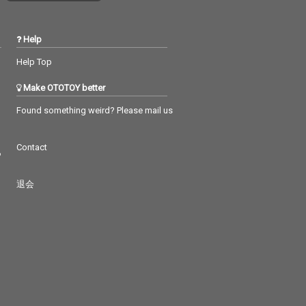
Help
Help Top
Make OTOTOY better
Found something weird? Please mail us
Contact
つ
退会