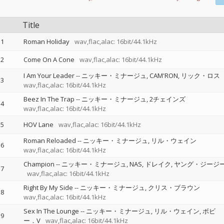
Title
1
Roman Holiday
wav,flac,alac: 16bit/44.1kHz
2
Come On A Cone
wav,flac,alac: 16bit/44.1kHz
I Am Your Leader
--
ニッキー・ミナージュ
CAM'RON
リック・ロス
3
wav,flac,alac: 16bit/44.1kHz
Beez In The Trap
--
ニッキー・ミナージュ
2チェインズ
4
wav,flac,alac: 16bit/44.1kHz
5
HOV Lane
wav,flac,alac: 16bit/44.1kHz
Roman Reloaded
--
ニッキー・ミナージュ
リル・ウェイン
6
wav,flac,alac: 16bit/44.1kHz
Champion
--
ニッキー・ミナージュ
NAS
ドレイク
ヤング・ジージ
7
wav,flac,alac: 16bit/44.1kHz
Right By My Side
--
ニッキー・ミナージュ
クリス・ブラウン
8
wav,flac,alac: 16bit/44.1kHz
Sex In The Lounge
--
ニッキー・ミナージュ
リル・ウェイン
ボビ
9
ー．V
wav,flac,alac: 16bit/44.1kHz