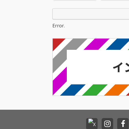
のキャリアを総括し
た、音楽ファンにとっ
てはマストバイアイテ
ムとなる日本独自企画
初のベスト盤!
Error.