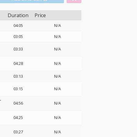
Duration
Price
04:05
N/A
03:05
N/A
03:33
N/A
04:28
N/A
03:13
N/A
03:15
N/A
ー
04:56
N/A
04:25
N/A
03:27
N/A