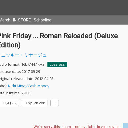
Merch
IN-STORE
Schooling
ink Friday ... Roman Reloaded (Deluxe
dition)
ニッキー・ミナージュ
udio format: 16bit/44.1kHz
Lossless
elease date: 2017-09-29
riginal release date: 2012-04-03
abel:
Nicki Minaj/Cash Money
otal runtime: 79:08
ロスレス
Explicit ver.