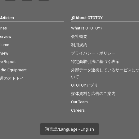
Articles
About OTOTOY
ries
What is OTOTOY?
terview
会社概要
olumn
利用規約
view
プライバシー・ポリシー
ve Report
特定商取引法に基づく表示
dio Equipment
外部データ連携しているサービスに
いて
週のオトトイ
OTOTOYアプリ
媒体資料と広告のご案内
Our Team
Careers
言語/Language - English