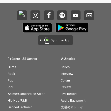
Sync the App
Genre
-
All Genres
Articles
Hi-res
Series
Rock
Interview
Pop
Column
Idol
Review
Anime/Game/Voice Actor
Live Report
Hip Hop/R&B
Audio Equipment
Dance/Electronic
先週のオトトイ