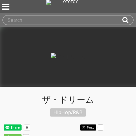
ザ・ドリーム
HipHop/R&B
Post
-