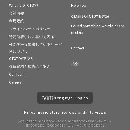
What is OTOTOY?
Help Top
会社概要
Make OTOTOY better
利用規約
Found something weird? Please
プライバシー・ポリシー
mail us
特定商取引法に基づく表示
外部データ連携しているサービ
Contact
スについて
OTOTOYアプリ
退会
媒体資料と広告のご案内
Our Team
Careers
言語/Language - English
Hi-res music store, reviews and interviews
許諾 JASRAC: 9008872001Y30005, 9008872005Y37019 / NexTone:
ID000000232, ID000000233 / エルマーク: RIAJ80023001