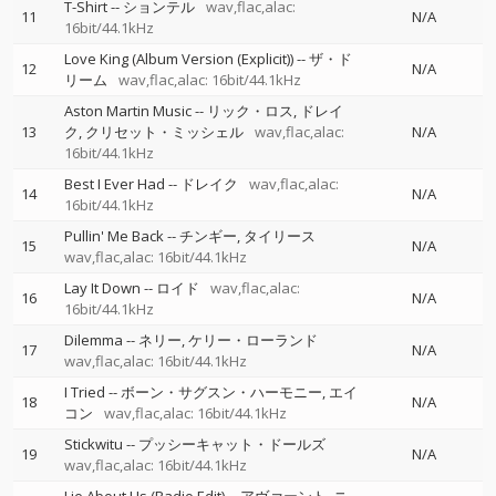
T-Shirt
--
ションテル
wav,flac,alac:
11
N/A
16bit/44.1kHz
Love King (Album Version (Explicit))
--
ザ・ド
12
N/A
リーム
wav,flac,alac: 16bit/44.1kHz
Aston Martin Music
--
リック・ロス
ドレイ
13
ク
クリセット・ミッシェル
wav,flac,alac:
N/A
16bit/44.1kHz
Best I Ever Had
--
ドレイク
wav,flac,alac:
14
N/A
16bit/44.1kHz
Pullin' Me Back
--
チンギー
タイリース
15
N/A
wav,flac,alac: 16bit/44.1kHz
Lay It Down
--
ロイド
wav,flac,alac:
16
N/A
16bit/44.1kHz
Dilemma
--
ネリー
ケリー・ローランド
17
N/A
wav,flac,alac: 16bit/44.1kHz
I Tried
--
ボーン・サグスン・ハーモニー
エイ
18
N/A
コン
wav,flac,alac: 16bit/44.1kHz
Stickwitu
--
プッシーキャット・ドールズ
19
N/A
wav,flac,alac: 16bit/44.1kHz