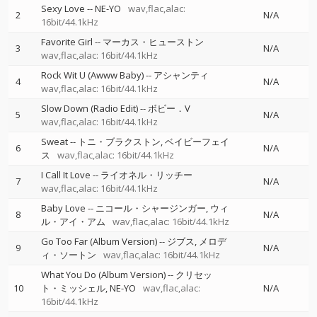
Sexy Love
--
NE-YO
wav,flac,alac:
2
N/A
16bit/44.1kHz
Favorite Girl
--
マーカス・ヒューストン
3
N/A
wav,flac,alac: 16bit/44.1kHz
Rock Wit U (Awww Baby)
--
アシャンティ
4
N/A
wav,flac,alac: 16bit/44.1kHz
Slow Down (Radio Edit)
--
ボビー．V
5
N/A
wav,flac,alac: 16bit/44.1kHz
Sweat
--
トニ・ブラクストン
ベイビーフェイ
6
N/A
ス
wav,flac,alac: 16bit/44.1kHz
I Call It Love
--
ライオネル・リッチー
7
N/A
wav,flac,alac: 16bit/44.1kHz
Baby Love
--
ニコール・シャージンガー
ウィ
8
N/A
ル・アイ・アム
wav,flac,alac: 16bit/44.1kHz
Go Too Far (Album Version)
--
ジブス
メロデ
9
N/A
ィ・ソートン
wav,flac,alac: 16bit/44.1kHz
What You Do (Album Version)
--
クリセッ
10
ト・ミッシェル
NE-YO
wav,flac,alac:
N/A
16bit/44.1kHz