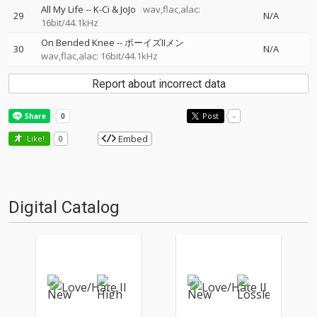
All My Life
--
K-Ci & JoJo
wav,flac,alac:
29
N/A
16bit/44.1kHz
On Bended Knee
--
ボーイズIIメン
30
N/A
wav,flac,alac: 16bit/44.1kHz
Report about incorrect data
Post
-
Embed
Like!
0
Digital Catalog