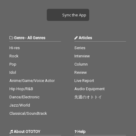
Sync the App
Genre
-
All Genres
Articles
Hi-res
Series
Rock
Interview
Pop
Column
Idol
Review
Anime/Game/Voice Actor
Live Report
Hip Hop/R&B
Audio Equipment
Dance/Electronic
先週のオトトイ
Jazz/World
Classical/Soundtrack
About OTOTOY
Help