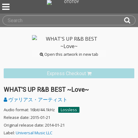
Open this artwork in new tab
Express Checkout
WHAT'S UP R&B BEST ~Love~
ヴァリアス・アーティスト
Audio format: 16bit/44.1kHz
Lossless
Release date: 2015-01-21
Original release date: 2014-01-21
Label:
Universal Music LLC