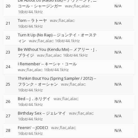
Lie About Us (Radio Edit)
--
アヴァーント
ニ
20
コール・シャージンガー
wav,flac,alac:
N/A
16bit/44.1kHz
Torn
--
ラトーヤ
wav,flac,alac:
21
N/A
16bit/44.1kHz
Turn It Up (No Rap)
--
ジョンテイ・オーステ
22
N/A
ィン
wav,flac,alac: 16bit/44.1kHz
Be Without You (Kendu Mix)
--
メアリー・J．
23
N/A
ブライジ
wav,flac,alac: 16bit/44.1kHz
I Remember
--
キーシャ・コール
24
N/A
wav,flac,alac: 16bit/44.1kHz
Thinkin Bout You (Spring Sampler / 2012)
--
25
フランク・オーシャン
wav,flac,alac:
N/A
16bit/44.1kHz
Bed
--
J．ホリデイ
wav,flac,alac:
26
N/A
16bit/44.1kHz
Birthday Sex
--
ジェレマイ
wav,flac,alac:
27
N/A
16bit/44.1kHz
Feenin'
--
JODECI
wav,flac,alac:
28
N/A
16bit/44.1kHz