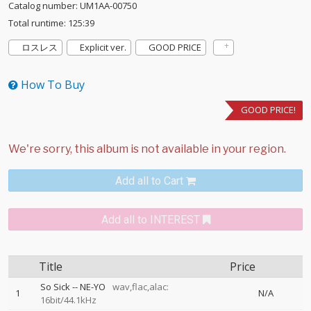
Catalog number: UM1AA-00750
Total runtime: 125:39
ロスレス
Explicit ver.
GOOD PRICE
How To Buy
GOOD PRICE!
Add all to Cart
Add all to INTEREST
Title
Price
So Sick
--
NE-YO
wav,flac,alac:
1
N/A
16bit/44.1kHz