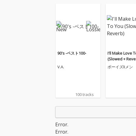
90's -ベスト100-
I'll Make Love 
(Slowed + Reve
V.A.
ボーイズIIメン
100 tracks
Error.
Error.