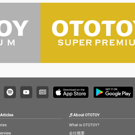
Articles
About OTOTOY
ries
What is OTOTOY?
terview
会社概要