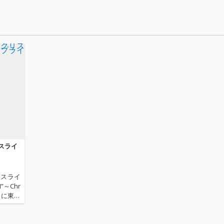
スライ
マスライ
H”～Chr
0日に東京
ルレポー