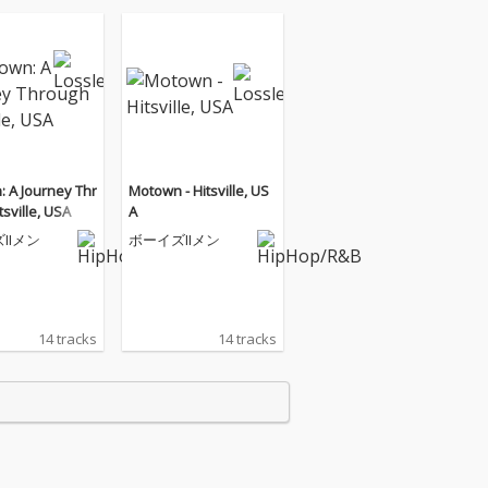
 A Journey Thr
Motown - Hitsville, US
tsville, USA
A
IIメン
ボーイズIIメン
14 tracks
14 tracks