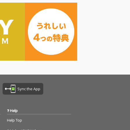
Sync the App
Help
Help Top