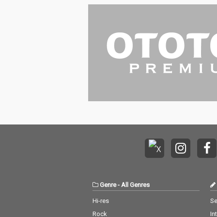
Genre
-
All Genres
Hi-res
Se
Rock
In