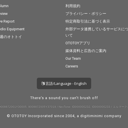
olumn
利用規約
view
プライバシー・ポリシー
ve Report
特定商取引法に基づく表示
dio Equipment
外部データ連携しているサービスに
いて
週のオトトイ
OTOTOYアプリ
媒体資料と広告のご案内
Our Team
Careers
言語/Language - English
There's a sound you can't brush off
008872001Y30005, 9008872005Y37019 / NexTone: ID000000232, ID000000233 / エルマーク:
© OTOTOY Incorporated since 2004, a
digitiminimi
company