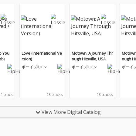
To You
Love (International Ve
Motown: A Journey Thr
Motown:
rb)
rsion)
ough Hitsville, USA
ough Hi
ボーイズIIメン
ボーイズIIメン
ボーイズ
1 track
13 tracks
13 tracks
View More Digital Catalog