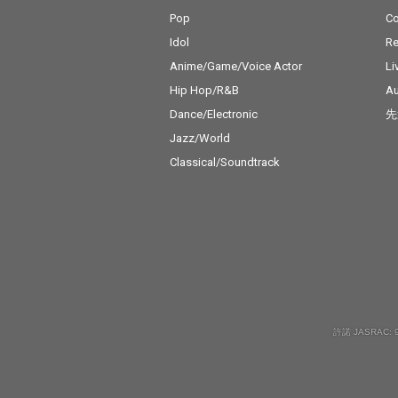
Pop
C
Idol
Re
Anime/Game/Voice Actor
Li
Hip Hop/R&B
Au
Dance/Electronic
先
Jazz/World
Classical/Soundtrack
許諾 JASRAC: 9