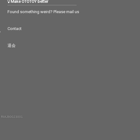
Make OTOTOY better
Found something weird? Please mail us
Contact
つ
退会
 RIAJ80023001