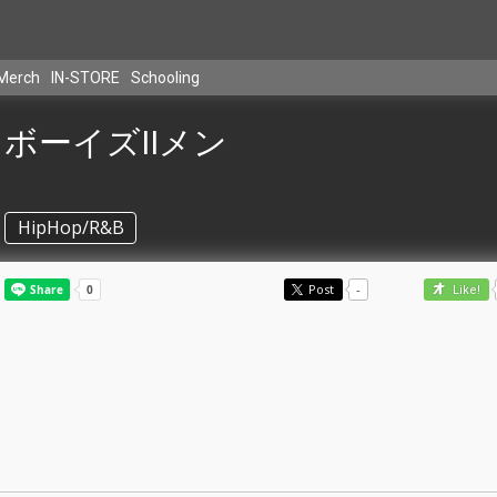
Merch
IN-STORE
Schooling
ボーイズIIメン
HipHop/R&B
Post
-
Like!