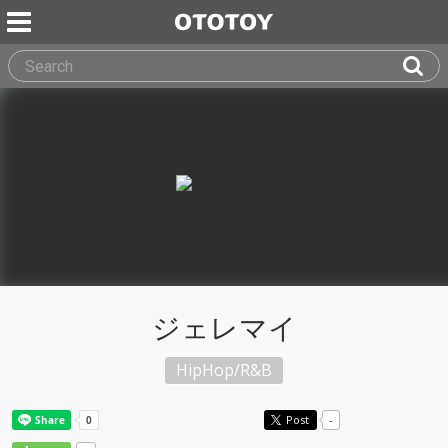
ジェレマイ
HipHop/R&B
Post
-