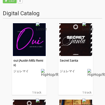
0
Like!
Digital Catalog
oui (Austin Millz Remi
Secret Santa
x)
ジェレマイ
ジェレマイ
1 track
1 track