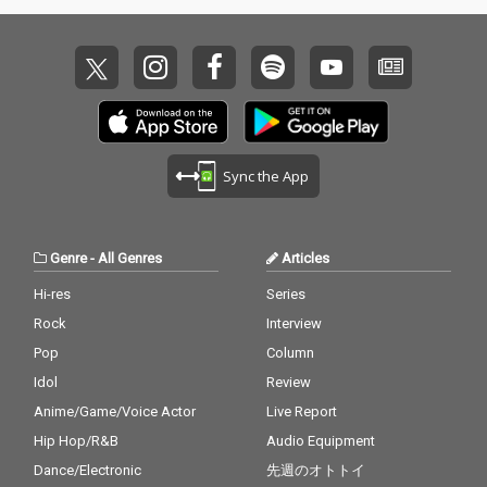
Sync the App
Genre
-
All Genres
Articles
Hi-res
Series
Rock
Interview
Pop
Column
Idol
Review
Anime/Game/Voice Actor
Live Report
Hip Hop/R&B
Audio Equipment
Dance/Electronic
先週のオトトイ