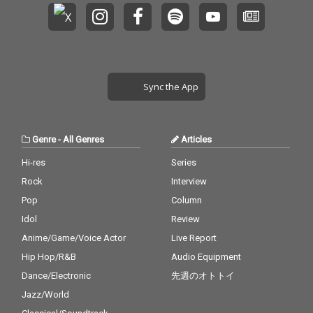
Sync the App
Genre
-
All Genres
Articles
Hi-res
Series
Rock
Interview
Pop
Column
Idol
Review
Anime/Game/Voice Actor
Live Report
Hip Hop/R&B
Audio Equipment
Dance/Electronic
先週のオトトイ
Jazz/World