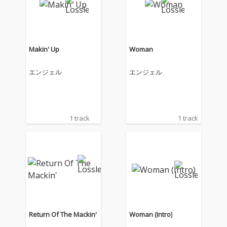
Makin' Up
Woman
エンジェル
エンジェル
1 track
1 track
Return Of The Mackin'
Woman (Intro)