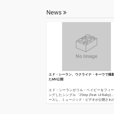
News
エド・シーラン、ウクライナ・キーウで撮
たMV公開
エド・シーランがリル・ベイビーをフィ
ングしたシングル「2Step (feat. Lil Baby
ースし、ミュージック・ビデオが公開された
Step (feat. Lil Baby)」は2021年にリリ
アルバム『=（イコー