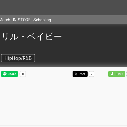
Merch
IN-STORE
Schooling
リル・ベイビー
HipHop/R&B
Post
-
Like!