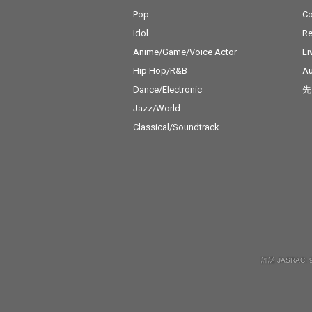
Pop
C
Idol
Re
Anime/Game/Voice Actor
Li
Hip Hop/R&B
Au
Dance/Electronic
先
Jazz/World
Classical/Soundtrack
許諾 JASRAC: 9