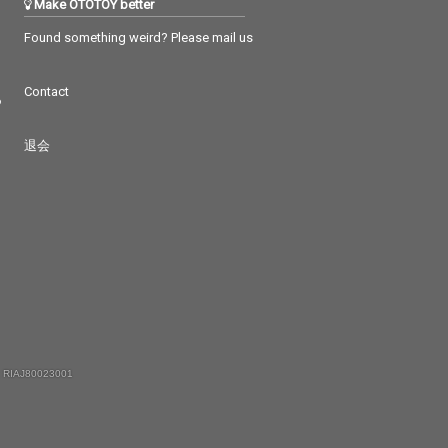
Make OTOTOY better
Found something weird? Please mail us
Contact
つ
退会
 RIAJ80023001