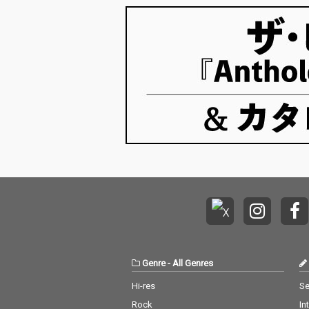
Genre
-
All Genres
Hi-res
Se
Rock
In