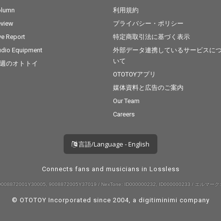
olumn
利用規約
view
プライバシー・ポリシー
ve Report
特定商取引法に基づく表示
dio Equipment
外部データ連携しているサービスに
いて
週のオトトイ
OTOTOYアプリ
媒体資料と広告のご案内
Our Team
Careers
言語/Language - English
Connects fans and musicians in Lossless
008872001Y30005, 9008872005Y37019 / NexTone: ID000000232, ID000000233 / エルマーク:
© OTOTOY Incorporated since 2004, a
digitiminimi
company