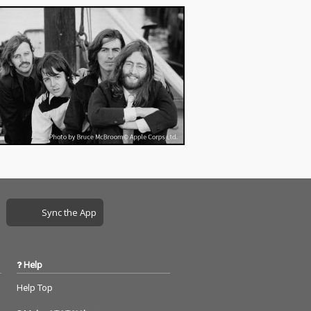
Sync the App
Help
Help Top