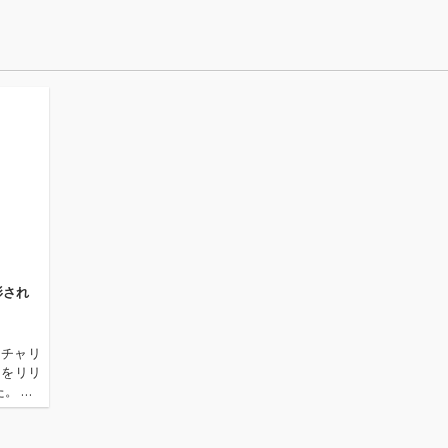
影され
ーチャリ
)」をリリ
。 「2
ースされた