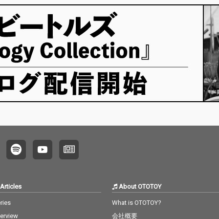
Articles
About OTOTOY
ries
What is OTOTOY?
terview
会社概要