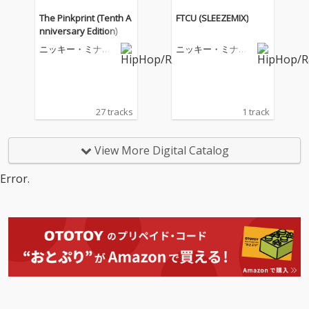
The Pinkprint (Tenth A
FTCU (SLEEZEMIX)
nniversary Edition)
ニッキー・ミナー
ニッキー・ミナー
ジュ
ジュ
27 tracks
1 track
View More Digital Catalog
Error.