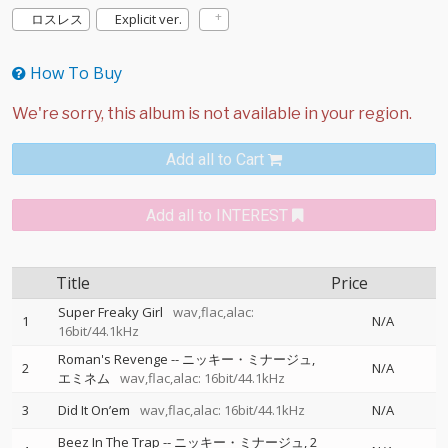
ロスレス
Explicit ver.
How To Buy
Add all to Cart
Add all to INTEREST
Title
Price
Super Freaky Girl
wav,flac,alac:
1
N/A
16bit/44.1kHz
Roman's Revenge
--
ニッキー・ミナージュ
2
N/A
エミネム
wav,flac,alac: 16bit/44.1kHz
3
Did It On’em
wav,flac,alac: 16bit/44.1kHz
N/A
Beez In The Trap
--
ニッキー・ミナージュ
2