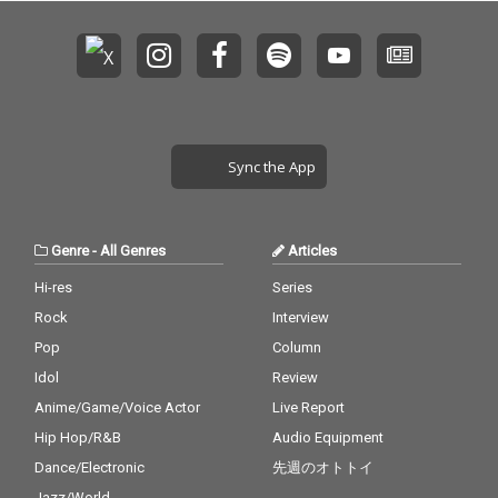
Sync the App
Genre
-
All Genres
Articles
Hi-res
Series
Rock
Interview
Pop
Column
Idol
Review
Anime/Game/Voice Actor
Live Report
Hip Hop/R&B
Audio Equipment
Dance/Electronic
先週のオトトイ
Jazz/World