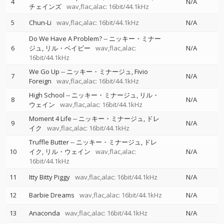
4
N/A
チェインズ
wav,flac,alac: 16bit/44.1kHz
5
Chun-Li
wav,flac,alac: 16bit/44.1kHz
N/A
Do We Have A Problem?
--
ニッキー・ミナー
6
ジュ
リル・ベイビー
wav,flac,alac:
N/A
16bit/44.1kHz
We Go Up
--
ニッキー・ミナージュ
Fivio
7
N/A
Foreign
wav,flac,alac: 16bit/44.1kHz
High School
--
ニッキー・ミナージュ
リル・
8
N/A
ウェイン
wav,flac,alac: 16bit/44.1kHz
Moment 4 Life
--
ニッキー・ミナージュ
ドレ
9
N/A
イク
wav,flac,alac: 16bit/44.1kHz
Truffle Butter
--
ニッキー・ミナージュ
ドレ
10
イク
リル・ウェイン
wav,flac,alac:
N/A
16bit/44.1kHz
11
Itty Bitty Piggy
wav,flac,alac: 16bit/44.1kHz
N/A
12
Barbie Dreams
wav,flac,alac: 16bit/44.1kHz
N/A
13
Anaconda
wav,flac,alac: 16bit/44.1kHz
N/A