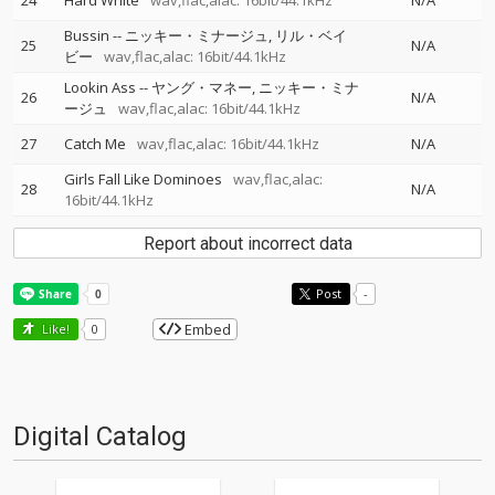
24
Hard White
wav,flac,alac: 16bit/44.1kHz
N/A
Bussin
--
ニッキー・ミナージュ
リル・ベイ
25
N/A
ビー
wav,flac,alac: 16bit/44.1kHz
Lookin Ass
--
ヤング・マネー
ニッキー・ミナ
26
N/A
ージュ
wav,flac,alac: 16bit/44.1kHz
27
Catch Me
wav,flac,alac: 16bit/44.1kHz
N/A
Girls Fall Like Dominoes
wav,flac,alac:
28
N/A
16bit/44.1kHz
Report about incorrect data
Post
-
Embed
Like!
0
Digital Catalog