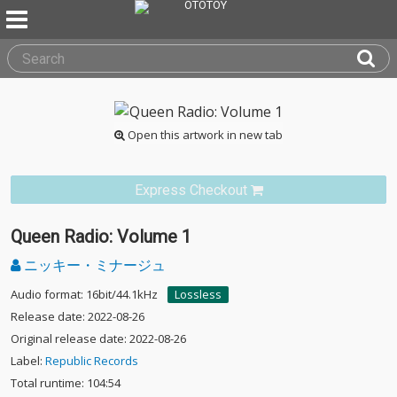
Open this artwork in new tab
Express Checkout
Queen Radio: Volume 1
ニッキー・ミナージュ
Audio format: 16bit/44.1kHz
Lossless
Release date: 2022-08-26
Original release date: 2022-08-26
Label:
Republic Records
Total runtime: 104:54