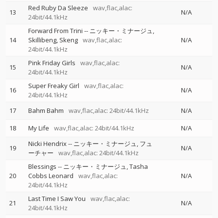
Red Ruby Da Sleeze
wav,flac,alac:
13
N/A
24bit/44.1kHz
Forward From Trini
--
ニッキー・ミナージュ
14
Skillibeng
Skeng
wav,flac,alac:
N/A
24bit/44.1kHz
Pink Friday Girls
wav,flac,alac:
15
N/A
24bit/44.1kHz
Super Freaky Girl
wav,flac,alac:
16
N/A
24bit/44.1kHz
17
Bahm Bahm
wav,flac,alac: 24bit/44.1kHz
N/A
18
My Life
wav,flac,alac: 24bit/44.1kHz
N/A
Nicki Hendrix
--
ニッキー・ミナージュ
フュ
19
N/A
ーチャー
wav,flac,alac: 24bit/44.1kHz
Blessings
--
ニッキー・ミナージュ
Tasha
20
Cobbs Leonard
wav,flac,alac:
N/A
24bit/44.1kHz
Last Time I Saw You
wav,flac,alac:
21
N/A
24bit/44.1kHz