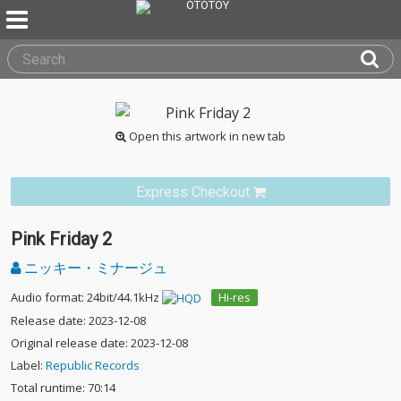
Open this artwork in new tab
Express Checkout
Pink Friday 2
ニッキー・ミナージュ
Audio format: 24bit/44.1kHz
Hi-res
Release date: 2023-12-08
Original release date: 2023-12-08
Label:
Republic Records
Total runtime: 70:14