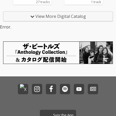
27 tracks
1 track
View More Digital Catalog
Error.
Sync the App