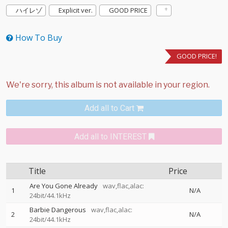
ハイレゾ
Explicit ver.
GOOD PRICE
How To Buy
GOOD PRICE!
Add all to Cart
Add all to INTEREST
Title
Price
Are You Gone Already
wav,flac,alac:
1
N/A
24bit/44.1kHz
Barbie Dangerous
wav,flac,alac:
2
N/A
24bit/44.1kHz