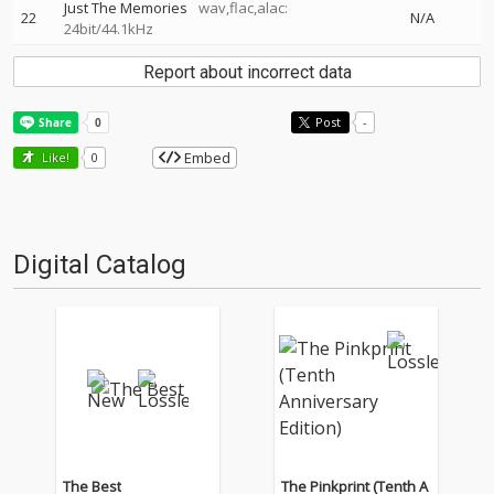
Just The Memories
wav,flac,alac:
22
N/A
24bit/44.1kHz
Report about incorrect data
Post
-
Embed
Like!
0
Digital Catalog
The Best
The Pinkprint (Tenth A