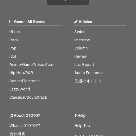
Genre
-
All Genres
Articles
Hi-res
Series
Rock
Interview
Pop
Column
Idol
Review
Anime/Game/Voice Actor
Live Report
Hip Hop/R&B
Audio Equipment
Dance/Electronic
先週のオトトイ
Jazz/World
Classical/Soundtrack
About OTOTOY
Help
What is OTOTOY?
Help Top
会社概要