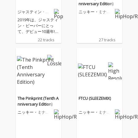
nniversary Edition)
ジャスティン・ビ
ニッキー・ミナー
ーバー
ジュ
2019年は、ジャスティ
ン・ビーバーにとっ
て、デビュー10週年!こ
れまでのジャスティン
22 tracks
27 tracks
のキャリアを総括し
た、音楽ファンにとっ
てはマストバイアイテ
ムとなる日本独自企画
初のベスト盤!
The Pinkprint (Tenth A
FTCU (SLEEZEMIX)
nniversary Edition)
ニッキー・ミナー
ニッキー・ミナー
ジュ
ジュ