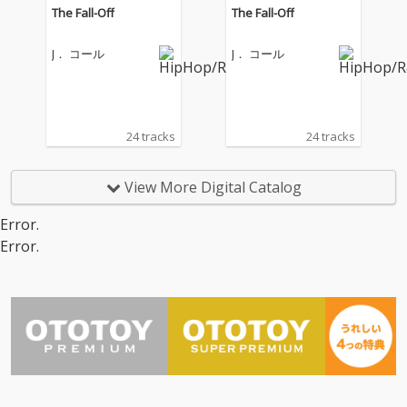
The Fall-Off
The Fall-Off
J． コール
J． コール
24 tracks
24 tracks
View More Digital Catalog
Error.
Error.