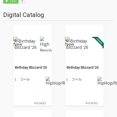
0
Like!
Digital Catalog
Birthday Blizzard ‘26
Birthday Blizzard ‘26
J． コール
J． コール
4 tracks
4 tracks