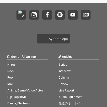
Sync the App
Genre
-
All Genres
Articles
Hi-res
Series
Rock
Interview
Pop
Column
Idol
Review
Anime/Game/Voice Actor
Live Report
Hip Hop/R&B
Audio Equipment
Dance/Electronic
先週のオトトイ