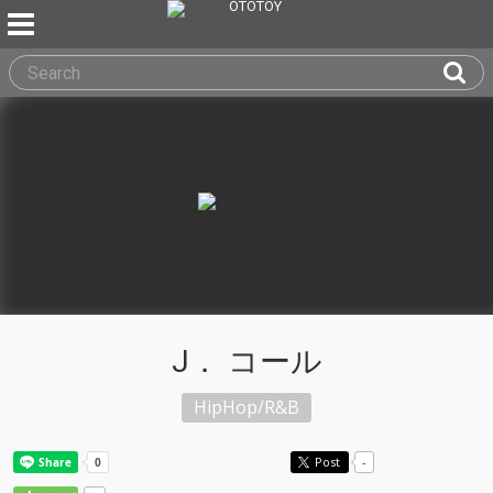
J． コール
HipHop/R&B
Post
-