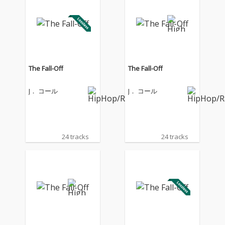
The Fall-Off
The Fall-Off
J． コール
J． コール
24 tracks
24 tracks