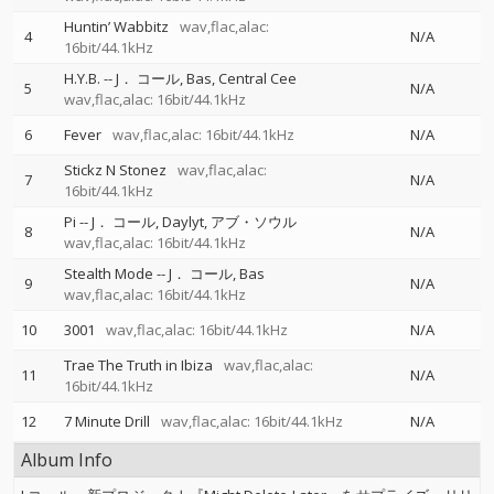
Huntin’ Wabbitz
wav,flac,alac:
4
N/A
16bit/44.1kHz
H.Y.B.
--
J． コール
Bas
Central Cee
5
N/A
wav,flac,alac: 16bit/44.1kHz
6
Fever
wav,flac,alac: 16bit/44.1kHz
N/A
Stickz N Stonez
wav,flac,alac:
7
N/A
16bit/44.1kHz
Pi
--
J． コール
Daylyt
アブ・ソウル
8
N/A
wav,flac,alac: 16bit/44.1kHz
Stealth Mode
--
J． コール
Bas
9
N/A
wav,flac,alac: 16bit/44.1kHz
10
3001
wav,flac,alac: 16bit/44.1kHz
N/A
Trae The Truth in Ibiza
wav,flac,alac:
11
N/A
16bit/44.1kHz
12
7 Minute Drill
wav,flac,alac: 16bit/44.1kHz
N/A
Album Info