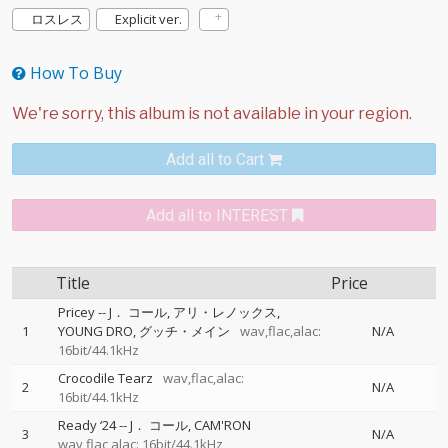
ロスレス
Explicit ver.
How To Buy
Add all to Cart
Add all to INTEREST
Title
Price
Pricey
--
J． コール
アリ・レノックス
1
YOUNG DRO
グッチ・メイン
wav,flac,alac:
N/A
16bit/44.1kHz
Crocodile Tearz
wav,flac,alac:
2
N/A
16bit/44.1kHz
Ready ‘24
--
J． コール
CAM'RON
3
N/A
wav,flac,alac: 16bit/44.1kHz