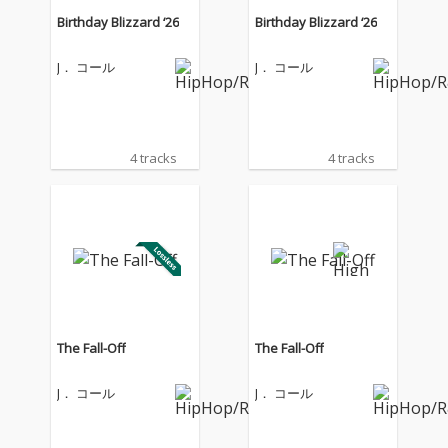
Birthday Blizzard ‘26
Birthday Blizzard ‘26
J． コール
J． コール
4 tracks
4 tracks
The Fall-Off
The Fall-Off
J． コール
J． コール