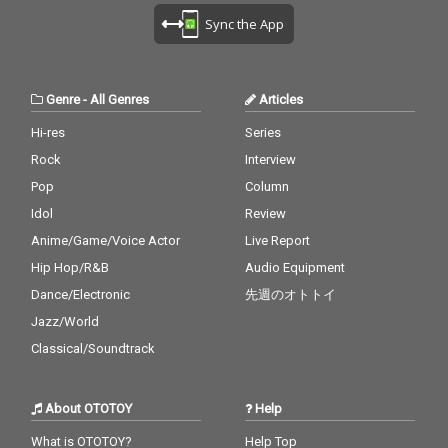
Sync the App
Genre
-
All Genres
Articles
Hi-res
Series
Rock
Interview
Pop
Column
Idol
Review
Anime/Game/Voice Actor
Live Report
Hip Hop/R&B
Audio Equipment
Dance/Electronic
先週のオトトイ
Jazz/World
Classical/Soundtrack
About OTOTOY
Help
What is OTOTOY?
Help Top