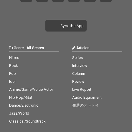
Sync the App
Genre
-
All Genres
Articles
Hi-res
Series
Rock
Interview
Pop
Column
Idol
Review
Anime/Game/Voice Actor
Live Report
Hip Hop/R&B
Audio Equipment
Dance/Electronic
先週のオトトイ
Jazz/World
Classical/Soundtrack