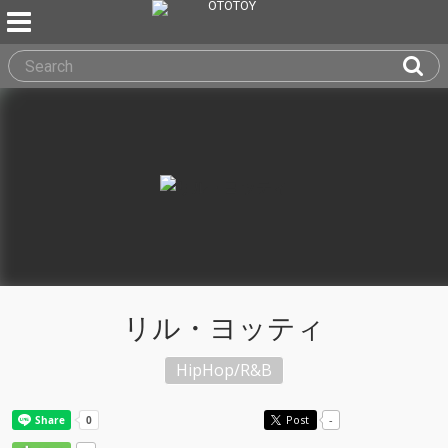
リル・ヨッティ
HipHop/R&B
Post
-