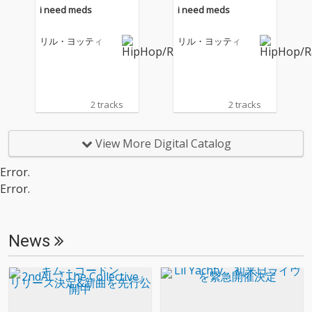
i need meds
i need meds
リル・ヨッティ
リル・ヨッティ
2 tracks
2 tracks
View More Digital Catalog
Error.
Error.
News