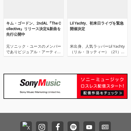
キム・ゴードン、2ndAL『The C
Lil Yachty、初来日ライヴを緊急
ollective』リリース決定&新曲を
開催決定
先行公開中
元ソニック・ユースのメンバー
米出身、人気ラッパーLil Yachty
でありビジュアル・アーティス
（リル・ヨッティー）（21）の
トのキム・ゴードンが、セカン
緊急来日ライヴが発表された。
ド・ソロ・アルバム『The Colle
リル・ヨッティーといえば2017
ctive』を2024年3月8日(金)に
年にリリースされたメジャー・
〈Matador〉からリリースする
デビュー・アルバムが全米2位
ことが決定した。 ファースト・
を獲得するという快挙を果たし
シングル 「Bye Bye」
た期待の大型新人である。 メジ
ャー・デ