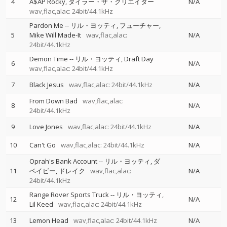
4
A$AP Rocky
タイラー・ザ・クリエイター
N/A
wav,flac,alac: 24bit/44.1kHz
Pardon Me
--
リル・ヨッティ
フューチャー
5
Mike Will Made-It
wav,flac,alac:
N/A
24bit/44.1kHz
Demon Time
--
リル・ヨッティ
Draft Day
6
N/A
wav,flac,alac: 24bit/44.1kHz
7
Black Jesus
wav,flac,alac: 24bit/44.1kHz
N/A
From Down Bad
wav,flac,alac:
8
N/A
24bit/44.1kHz
9
Love Jones
wav,flac,alac: 24bit/44.1kHz
N/A
10
Can't Go
wav,flac,alac: 24bit/44.1kHz
N/A
Oprah's Bank Account
--
リル・ヨッティ
ダ
11
ベイビー
ドレイク
wav,flac,alac:
N/A
24bit/44.1kHz
Range Rover Sports Truck
--
リル・ヨッティ
12
N/A
Lil Keed
wav,flac,alac: 24bit/44.1kHz
13
Lemon Head
wav,flac,alac: 24bit/44.1kHz
N/A