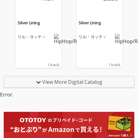
Silver Lining
Silver Lining
リル・ヨッティ
リル・ヨッティ
1 track
1 track
View More Digital Catalog
Error.