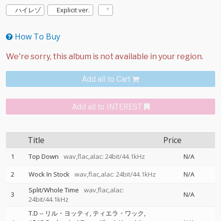
ハイレゾ
Explicit ver.
How To Buy
Add all to Cart
Add all to INTEREST
Title
Price
1
Top Down
wav,flac,alac: 24bit/44.1kHz
N/A
2
Wock In Stock
wav,flac,alac: 24bit/44.1kHz
N/A
Split/Whole Time
wav,flac,alac:
3
N/A
24bit/44.1kHz
T.D
--
リル・ヨッティ
ティエラ・ワック