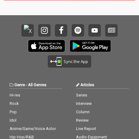
Sync the App
Genre
-
All Genres
Articles
Hi-res
Series
Rock
Interview
Pop
Column
Idol
Review
Anime/Game/Voice Actor
Live Report
Hip Hop/R&B
Audio Equipment