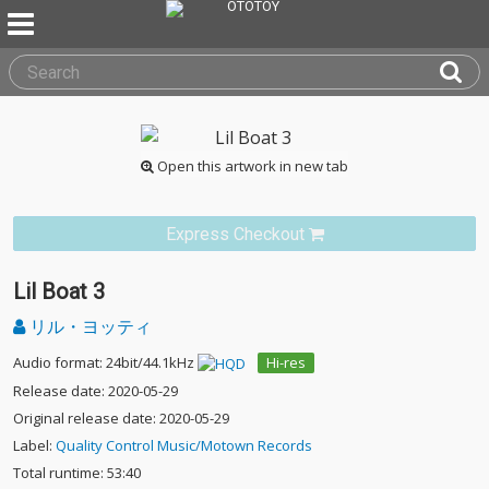
Open this artwork in new tab
Express Checkout
Lil Boat 3
リル・ヨッティ
Audio format: 24bit/44.1kHz
Hi-res
Release date: 2020-05-29
Original release date: 2020-05-29
Label:
Quality Control Music/Motown Records
Total runtime: 53:40