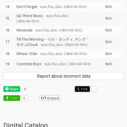
14
Don't Forget
wav,flac,alac: 24bit/44.1kHz
N/A
Up There Music
wav,flac,alac:
15
N/A
24bit/44.1kHz
16
Westside
wav,flac,alac: 24bit/44.1kHz
N/A
Till The Morning
--
リル・ヨッティ
ヤング・
17
N/A
サグ
Lil Durk
wav,flac,alac: 24bit/44.1kHz
18
Whew' Chile
wav,flac,alac: 24bit/44.1kHz
N/A
19
Concrete Boys
wav,flac,alac: 24bit/44.1kHz
N/A
Report about incorrect data
Post
-
Embed
Like!
0
Digital Catalog