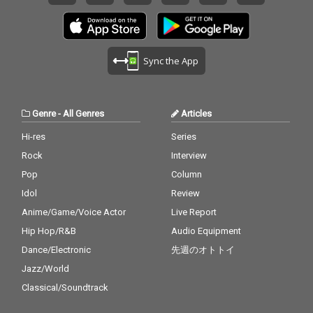
Sync the App
Genre
-
All Genres
Articles
Hi-res
Series
Rock
Interview
Pop
Column
Idol
Review
Anime/Game/Voice Actor
Live Report
Hip Hop/R&B
Audio Equipment
Dance/Electronic
先週のオトトイ
Jazz/World
Classical/Soundtrack