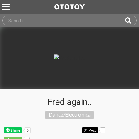
Fred again..
Dance/Electronica
Post
-