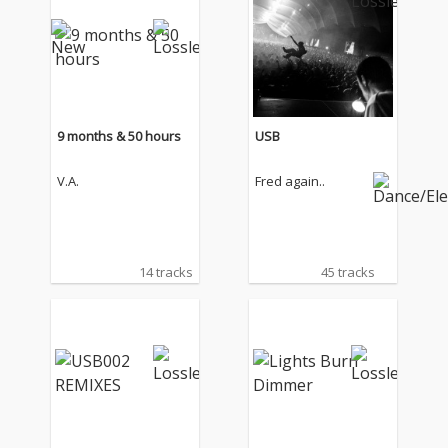
9 months & 50 hours
USB
V.A.
Fred again..
14 tracks
45 tracks