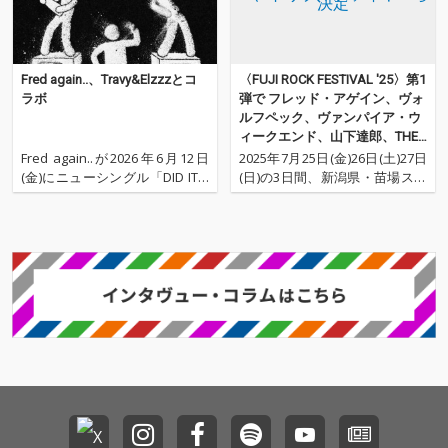
Fred again..、Travy&Elzzzとコ
〈FUJI ROCK FESTIVAL '25〉第1
ラボ
弾で フレッド・アゲイン、ヴォ
ルフペック、ヴァンパイア・ウ
ィークエンド、山下達郎、THE
HIVES、おとぼけビ～バ～、ト
Fred again..が2026年6月12日
2025年7月25日(金)26日(土)27日
リプルファイヤーら決定
(金)にニューシングル「DID IT A
(日)の3日間、新潟県・苗場スキ
GAIN」をリリースした。 本作
ー場で開催される〈FUJI ROCK F
はTravyとElzzzを迎えたコラボ
ESTIVAL '25〉の第1弾ラインナ
シングル。トラップを基調とし
ップが発表された。 今年は出演
たヘビーなベースラインが特徴
日ごとの発表となっており、ヘ
的なトラックの上で、TravyとEl
ッドライナーは25日(金) フレッ
zzz
ド・ア