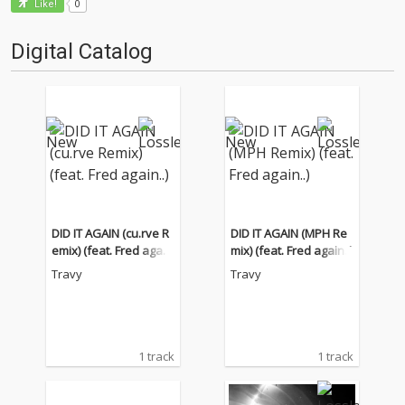
0
Like!
Digital Catalog
DID IT AGAIN (cu.rve R
DID IT AGAIN (MPH Re
emix) (feat. Fred agai
mix) (feat. Fred again..)
n..)
Travy
Travy
1 track
1 track