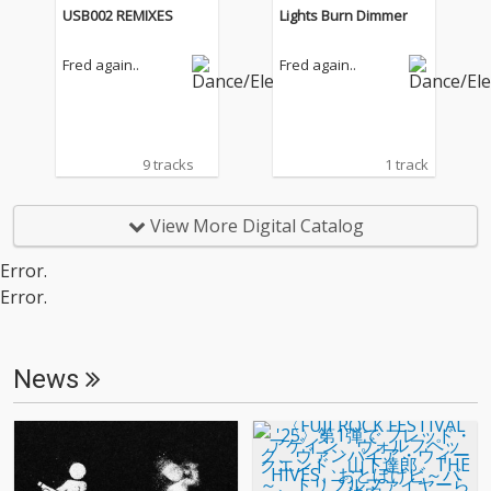
USB002 REMIXES
Lights Burn Dimmer
Fred again..
Fred again..
9 tracks
1 track
View More Digital Catalog
Error.
Error.
News