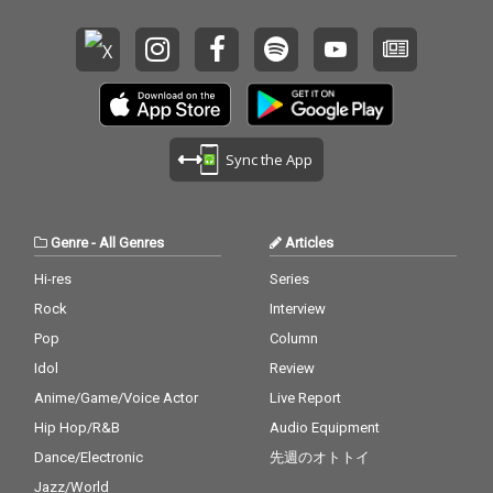
Sync the App
Genre
-
All Genres
Articles
Hi-res
Series
Rock
Interview
Pop
Column
Idol
Review
Anime/Game/Voice Actor
Live Report
Hip Hop/R&B
Audio Equipment
Dance/Electronic
先週のオトトイ
Jazz/World