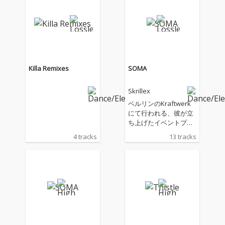
Killa Remixes
SOMA
Skrillex
ベルリンのKraftwerk
にて行われる、彼が立
ち上げたイベントプラ
ットフォームCONTRA
4 tracks
13 tracks
後に発表された最新ア
ルバム『Soma』は、
長年彼のDJセットの定
番曲である「Thistle」
をはじめとする、ファ
ンから根強い人気を誇
る楽曲を収録。