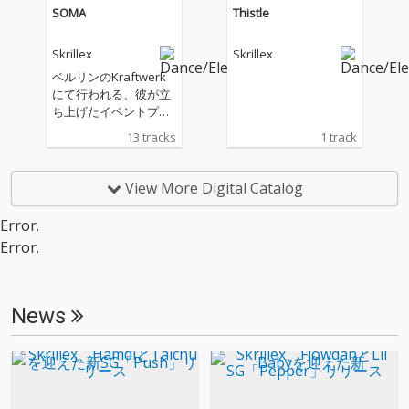
SOMA
Thistle
Skrillex
Skrillex
ベルリンのKraftwerk
にて行われる、彼が立
ち上げたイベントプラ
ットフォームCONTRA
13 tracks
1 track
後に発表された最新ア
ルバム『Soma』は、
長年彼のDJセットの定
View More Digital Catalog
番曲である「Thistle」
をはじめとする、ファ
Error.
ンから根強い人気を誇
Error.
る楽曲を収録。
News