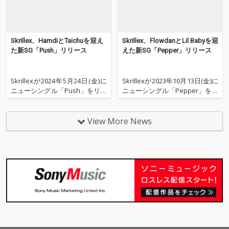
Skrillex、HamdiとTaichuを迎え
Skrillex、FlowdanとLil Babyを迎
た新SG「Push」リリース
えた新SG「Pepper」リリース
Skrillexが2024年5月24日(金)に
Skrillexが2023年10月13日(金)に
ニューシングル「Push」をリリ
ニューシングル「Pepper」をリ
ースした。 本作はHamdiとTaic
リースした。 本作はFlowdanと
huとのコラボレーション楽曲。
Lil Babyとのコラボレーション
クラヴにピッタリなアンセムと
作品。Southern RapやUK-Drill
View More News
なっている。 昨年の『Jyoty’s Ri
から影響を受けた楽曲に仕上が
nse FM broadcasts』で
っている。 お互いの個性