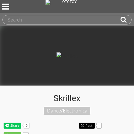
Skrillex
Dance/Electronica
Post
-