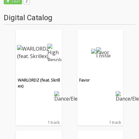
2
Like!
Digital Catalog
WARLORDZ (feat. Skrill
Favor
ex)
1 track
1 track