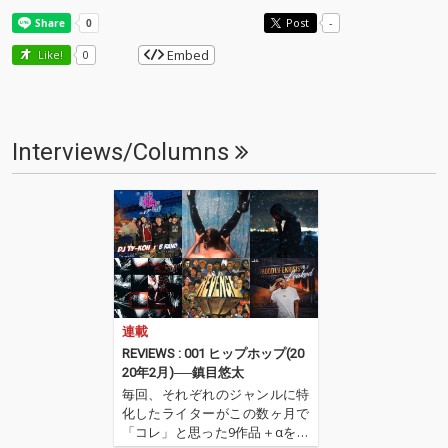
Post
-
Embed
Like!
0
Interviews/Columns
連載
REVIEWS : 001 ヒップホップ(20
20年2月)──鎮目悠太
毎回、それぞれのジャンルに特
化したライターがこの数ヶ月で
「コレ」と思った9作品＋αを紹