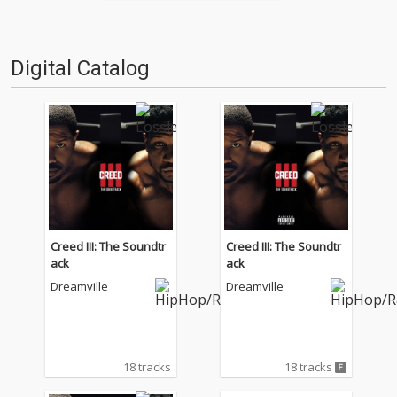
介するコーナー。今回はOTOTO
Yでも話題になった中国語圏の
ヒップホップ記事「熱烈的時代
到来! 探索中国ラップ!」を担当
Digital Catalog
した鎮目悠太が登場。そんな彼
が選ぶ、洋の東西を問わ…
Creed III: The Soundtr
Creed III: The Soundtr
ack
ack
Dreamville
Dreamville
18 tracks
18 tracks