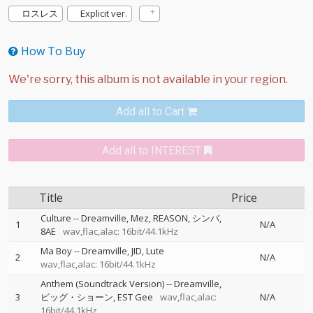
ロスレス
Explicit ver.
How To Buy
Add all to Cart
Add all to INTEREST
Title
Price
Culture
--
Dreamville
Mez
REASON
シンバ
1
N/A
8AE
wav,flac,alac: 16bit/44.1kHz
Ma Boy
--
Dreamville
JID
Lute
2
N/A
wav,flac,alac: 16bit/44.1kHz
Anthem (Soundtrack Version)
--
Dreamville
3
ビッグ・ショーン
EST Gee
wav,flac,alac:
N/A
16bit/44.1kHz