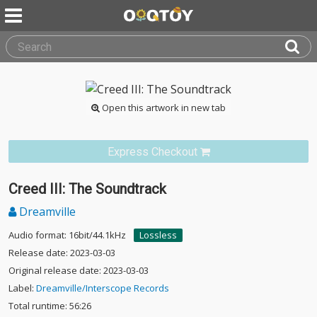
Open this artwork in new tab
Express Checkout
Creed III: The Soundtrack
Dreamville
Audio format: 16bit/44.1kHz
Lossless
Release date: 2023-03-03
Original release date: 2023-03-03
Label:
Dreamville/Interscope Records
Total runtime: 56:26