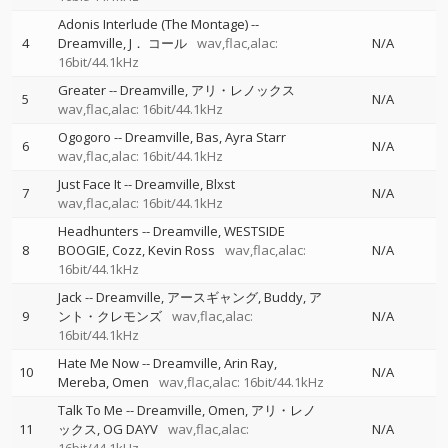
Adonis Interlude (The Montage)
--
4
Dreamville
J． コール
wav,flac,alac:
N/A
16bit/44.1kHz
Greater
--
Dreamville
アリ・レノックス
5
N/A
wav,flac,alac: 16bit/44.1kHz
Ogogoro
--
Dreamville
Bas
Ayra Starr
6
N/A
wav,flac,alac: 16bit/44.1kHz
Just Face It
--
Dreamville
Blxst
7
N/A
wav,flac,alac: 16bit/44.1kHz
Headhunters
--
Dreamville
WESTSIDE
8
BOOGIE
Cozz
Kevin Ross
wav,flac,alac:
N/A
16bit/44.1kHz
Jack
--
Dreamville
アースギャング
Buddy
ア
9
ント・クレモンズ
wav,flac,alac:
N/A
16bit/44.1kHz
Hate Me Now
--
Dreamville
Arin Ray
10
N/A
Mereba
Omen
wav,flac,alac: 16bit/44.1kHz
Talk To Me
--
Dreamville
Omen
アリ・レノ
11
ックス
OG DAYV
wav,flac,alac:
N/A