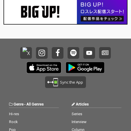
Sync the App
Genre
-
All Genres
Articles
Hi-res
Series
Rock
Interview
Pop
Column