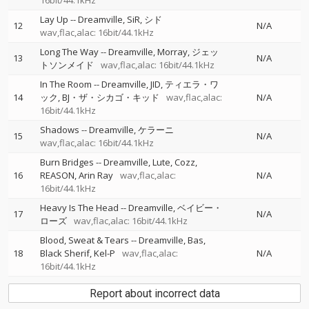
16bit/44.1kHz
Lay Up
--
Dreamville
SiR
シド
12
N/A
wav,flac,alac: 16bit/44.1kHz
Long The Way
--
Dreamville
Morray
ジェッ
13
N/A
トソンメイド
wav,flac,alac: 16bit/44.1kHz
In The Room
--
Dreamville
JID
ティエラ・ワ
14
ック
BJ・ザ・シカゴ・キッド
wav,flac,alac:
N/A
16bit/44.1kHz
Shadows
--
Dreamville
ケラーニ
15
N/A
wav,flac,alac: 16bit/44.1kHz
Burn Bridges
--
Dreamville
Lute
Cozz
16
REASON
Arin Ray
wav,flac,alac:
N/A
16bit/44.1kHz
Heavy Is The Head
--
Dreamville
ベイビー・
17
N/A
ローズ
wav,flac,alac: 16bit/44.1kHz
Blood, Sweat & Tears
--
Dreamville
Bas
18
Black Sherif
Kel-P
wav,flac,alac:
N/A
16bit/44.1kHz
Report about incorrect data