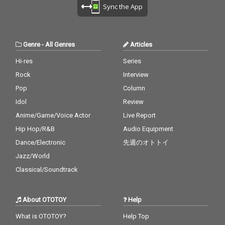
Sync the App
Genre
-
All Genres
Articles
Hi-res
Series
Rock
Interview
Pop
Column
Idol
Review
Anime/Game/Voice Actor
Live Report
Hip Hop/R&B
Audio Equipment
Dance/Electronic
先週のオトトイ
Jazz/World
Classical/Soundtrack
About OTOTOY
Help
What is OTOTOY?
Help Top