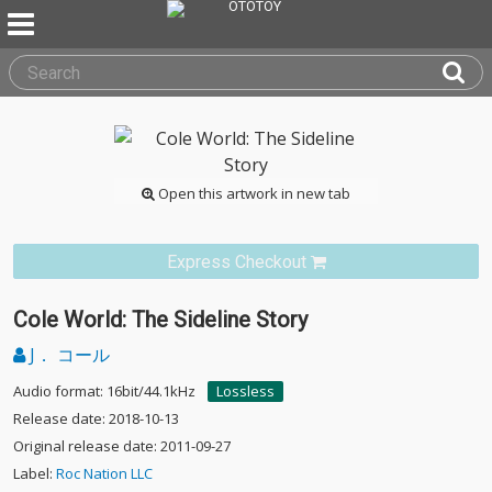
Open this artwork in new tab
Express Checkout
Cole World: The Sideline Story
J． コール
Audio format: 16bit/44.1kHz
Lossless
Release date: 2018-10-13
Original release date: 2011-09-27
Label:
Roc Nation LLC