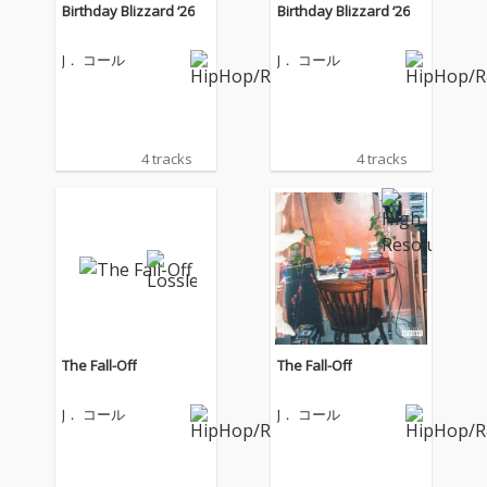
Birthday Blizzard ‘26
Birthday Blizzard ‘26
J． コール
J． コール
4 tracks
4 tracks
The Fall-Off
The Fall-Off
J． コール
J． コール