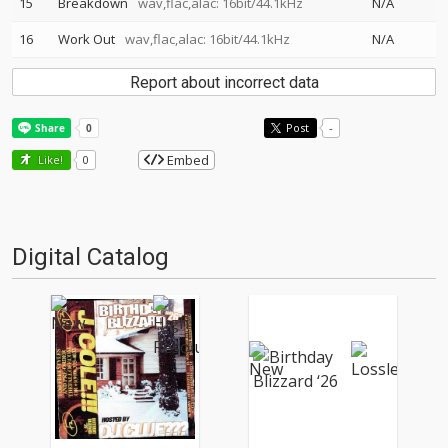
15
Breakdown
wav,flac,alac: 16bit/44.1kHz
N/A
16
Work Out
wav,flac,alac: 16bit/44.1kHz
N/A
Report about incorrect data
Post
-
Embed
Like!
0
Digital Catalog