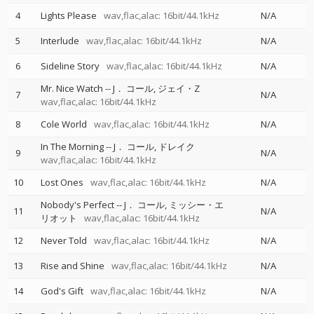
4
Lights Please
wav,flac,alac: 16bit/44.1kHz
N/A
5
Interlude
wav,flac,alac: 16bit/44.1kHz
N/A
6
Sideline Story
wav,flac,alac: 16bit/44.1kHz
N/A
Mr. Nice Watch
--
J． コール
ジェイ・Z
7
N/A
wav,flac,alac: 16bit/44.1kHz
8
Cole World
wav,flac,alac: 16bit/44.1kHz
N/A
In The Morning
--
J． コール
ドレイク
9
N/A
wav,flac,alac: 16bit/44.1kHz
10
Lost Ones
wav,flac,alac: 16bit/44.1kHz
N/A
Nobody's Perfect
--
J． コール
ミッシー・エ
11
N/A
リオット
wav,flac,alac: 16bit/44.1kHz
12
Never Told
wav,flac,alac: 16bit/44.1kHz
N/A
13
Rise and Shine
wav,flac,alac: 16bit/44.1kHz
N/A
14
God's Gift
wav,flac,alac: 16bit/44.1kHz
N/A