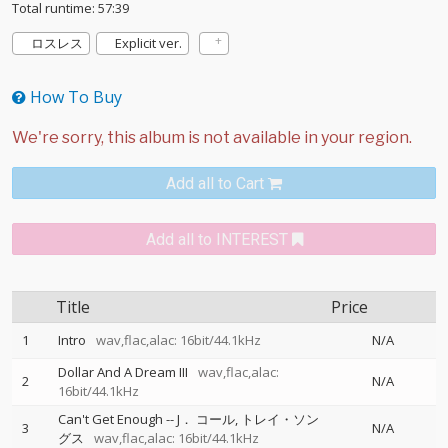
Total runtime: 57:39
ロスレス
Explicit ver.
How To Buy
Add all to Cart
Add all to INTEREST
Title
Price
1
Intro
wav,flac,alac: 16bit/44.1kHz
N/A
Dollar And A Dream III
wav,flac,alac:
2
N/A
16bit/44.1kHz
Can't Get Enough
--
J． コール
トレイ・ソン
3
N/A
グス
wav,flac,alac: 16bit/44.1kHz