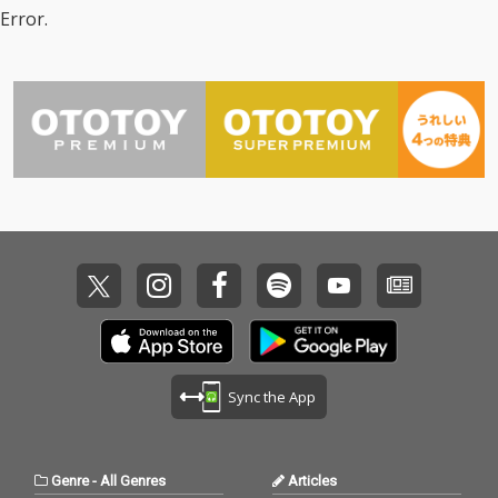
Error.
Sync the App
Genre
-
All Genres
Articles