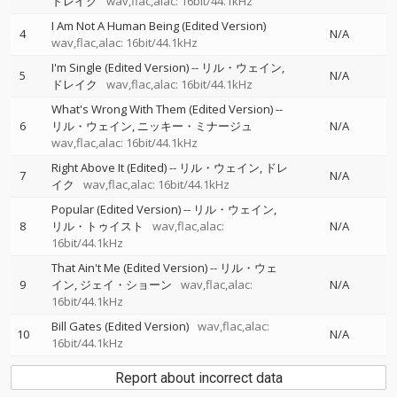
ドレイク
wav,flac,alac: 16bit/44.1kHz
I Am Not A Human Being (Edited Version)
4
N/A
wav,flac,alac: 16bit/44.1kHz
I'm Single (Edited Version)
--
リル・ウェイン
5
N/A
ドレイク
wav,flac,alac: 16bit/44.1kHz
What's Wrong With Them (Edited Version)
--
6
リル・ウェイン
ニッキー・ミナージュ
N/A
wav,flac,alac: 16bit/44.1kHz
Right Above It (Edited)
--
リル・ウェイン
ドレ
7
N/A
イク
wav,flac,alac: 16bit/44.1kHz
Popular (Edited Version)
--
リル・ウェイン
8
リル・トゥイスト
wav,flac,alac:
N/A
16bit/44.1kHz
That Ain't Me (Edited Version)
--
リル・ウェ
9
イン
ジェイ・ショーン
wav,flac,alac:
N/A
16bit/44.1kHz
Bill Gates (Edited Version)
wav,flac,alac:
10
N/A
16bit/44.1kHz
Report about incorrect data