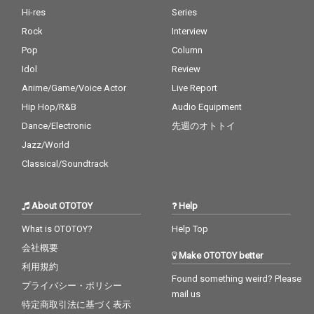
Hi-res
Series
Rock
Interview
Pop
Column
Idol
Review
Anime/Game/Voice Actor
Live Report
Hip Hop/R&B
Audio Equipment
Dance/Electronic
先週のオトトイ
Jazz/World
Classical/Soundtrack
About OTOTOY
Help
What is OTOTOY?
Help Top
会社概要
Make OTOTOY better
利用規約
Found something weird? Please
プライバシー・ポリシー
mail us
特定商取引法に基づく表示