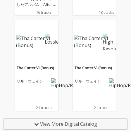
したアルバム『After H
ours』から約2年ぶ
16 tracks
18 tracks
り、５作目となるアル
バム『Dawn FM』をリ
リース。年明けのサプ
ライズリリースとなっ
た今作には、タイラ
ー・ザ・クリエイタ
ー、リル・ウェイン、
クインシー・ジョーン
ズ、ジム・キャリーな
どが参加。ゲスト陣の
Tha Carter VI (Bonus)
Tha Carter VI (Bonus)
豪華さはさることなが
ら、アルバム収録曲の
リル・ウェイン
リル・ウェイン
「Out Of Time」では
日本人歌手の亜蘭知子
の「Midnight Pretend
ers」がサンプリング
として使用されてい
21 tracks
21 tracks
る。
View More Digital Catalog