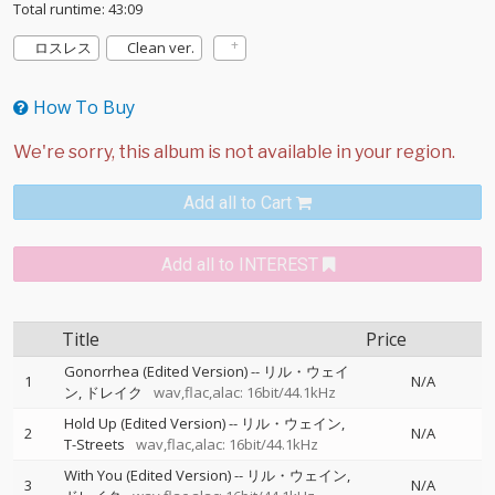
Total runtime: 43:09
ロスレス
Clean ver.
How To Buy
Add all to Cart
Add all to INTEREST
Title
Price
Gonorrhea (Edited Version)
--
リル・ウェイ
1
N/A
ン
ドレイク
wav,flac,alac: 16bit/44.1kHz
Hold Up (Edited Version)
--
リル・ウェイン
2
N/A
T-Streets
wav,flac,alac: 16bit/44.1kHz
With You (Edited Version)
--
リル・ウェイン
3
N/A