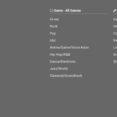
Genre
-
All Genres
Hi-res
Se
Rock
In
Pop
C
Idol
Re
Anime/Game/Voice Actor
Li
Hip Hop/R&B
Au
Dance/Electronic
先
Jazz/World
Classical/Soundtrack