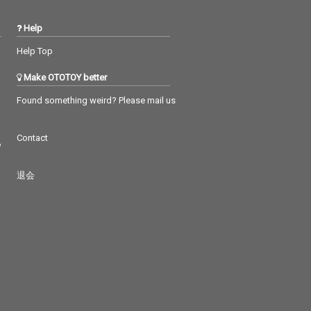
Help
Help Top
Make OTOTOY better
Found something weird? Please mail us
Contact
つ
退会