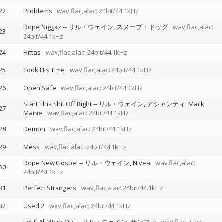
22
Problems
wav,flac,alac: 24bit/44.1kHz
Dope Niggaz
--
リル・ウェイン
スヌープ・ドッグ
wav,flac,alac:
23
24bit/44.1kHz
24
Hittas
wav,flac,alac: 24bit/44.1kHz
25
Took His Time
wav,flac,alac: 24bit/44.1kHz
26
Open Safe
wav,flac,alac: 24bit/44.1kHz
Start This Shit Off Right
--
リル・ウェイン
アシャンティ
Mack
27
Maine
wav,flac,alac: 24bit/44.1kHz
28
Demon
wav,flac,alac: 24bit/44.1kHz
29
Mess
wav,flac,alac: 24bit/44.1kHz
Dope New Gospel
--
リル・ウェイン
Nivea
wav,flac,alac:
30
24bit/44.1kHz
31
Perfect Strangers
wav,flac,alac: 24bit/44.1kHz
32
Used 2
wav,flac,alac: 24bit/44.1kHz
Let It All Work Out
--
リル・ウェイン
サンファ
wav,flac,alac: