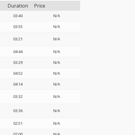
Duration
Price
03:40
N/A
03:55
N/A
03:21
N/A
04:44
N/A
03:29
N/A
04:52
N/A
04:14
N/A
03:32
N/A
03:36
N/A
02:51
N/A
02:00
N/A