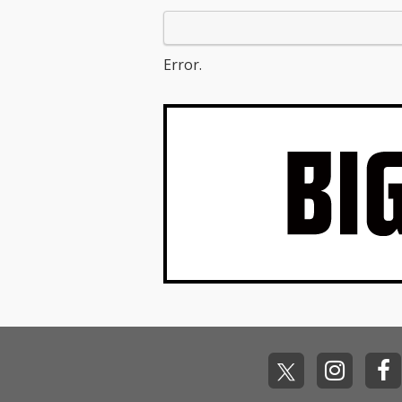
バム『Dawn FM』をリ
リース。年明けのサプ
ライズリリースとなっ
た今作には、タイラ
Error.
ー・ザ・クリエイタ
ー、リル・ウェイン、
クインシー・ジョーン
ズ、ジム・キャリーな
どが参加。ゲスト陣の
豪華さはさることなが
ら、アルバム収録曲の
「Out Of Time」では
日本人歌手の亜蘭知子
の「Midnight Pretend
ers」がサンプリング
として使用されてい
る。