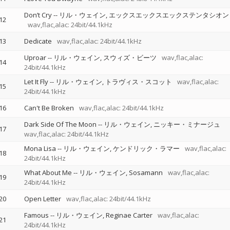
Don’t Cry
--
リル・ウェイン
エックスエックスエックステンタシオン
12
wav,flac,alac: 24bit/44.1kHz
13
Dedicate
wav,flac,alac: 24bit/44.1kHz
Uproar
--
リル・ウェイン
スウィズ・ビーツ
wav,flac,alac:
14
24bit/44.1kHz
Let It Fly
--
リル・ウェイン
トラヴィス・スコット
wav,flac,alac:
15
24bit/44.1kHz
16
Can't Be Broken
wav,flac,alac: 24bit/44.1kHz
Dark Side Of The Moon
--
リル・ウェイン
ニッキー・ミナージュ
17
wav,flac,alac: 24bit/44.1kHz
Mona Lisa
--
リル・ウェイン
ケンドリック・ラマー
wav,flac,alac:
18
24bit/44.1kHz
What About Me
--
リル・ウェイン
Sosamann
wav,flac,alac:
19
24bit/44.1kHz
20
Open Letter
wav,flac,alac: 24bit/44.1kHz
Famous
--
リル・ウェイン
Reginae Carter
wav,flac,alac:
21
24bit/44.1kHz