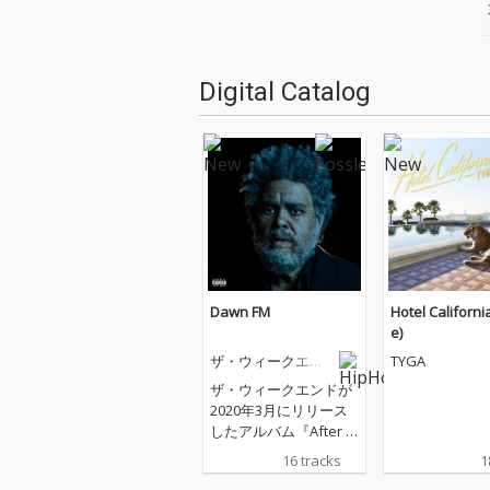
Digital Catalog
Dawn FM
Hotel Californi
e)
ザ・ウィークエン
TYGA
ド
ザ・ウィークエンドが
2020年3月にリリース
したアルバム『After H
ours』から約2年ぶ
16 tracks
1
り、５作目となるアル