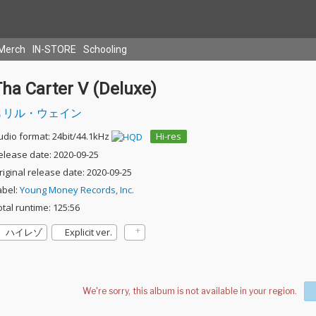
Merch
IN-STORE
Schooling
ha Carter V (Deluxe)
リル・ウェイン
udio format: 24bit/44.1kHz
Hi-res
elease date: 2020-09-25
riginal release date: 2020-09-25
abel:
Young Money Records, Inc.
otal runtime: 125:56
ハイレゾ
Explicit ver.