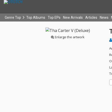
Genre Top
Top Albums
Top EPs
New Arrivals
Articles
News
T
Enlarge the artwork
A
R
O
L
T