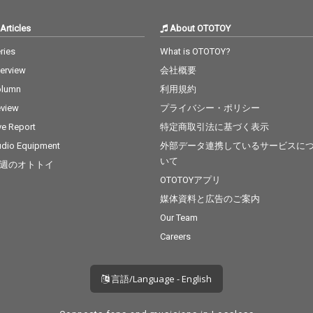
Articles
About OTOTOY
ries
What is OTOTOY?
terview
会社概要
olumn
利用規約
view
プライバシー・ポリシー
ve Report
特定商取引法に基づく表示
dio Equipment
外部データ連携しているサービスに
いて
週のオトトイ
OTOTOYアプリ
媒体資料と広告のご案内
Our Team
Careers
言語/Language - English