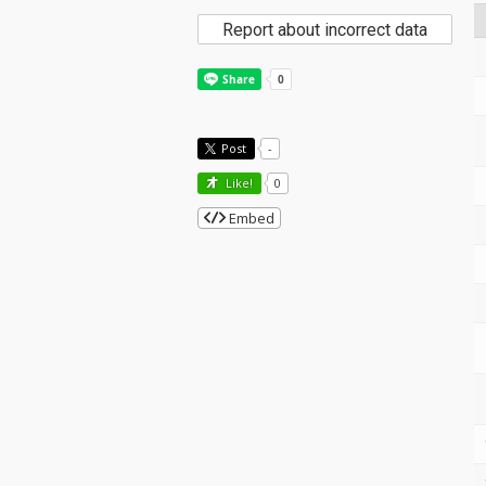
Report about incorrect data
Post
-
Like!
0
Embed