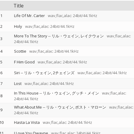
Title
1
Life Of Mr. Carter
wav,flac,alac: 24bit/44.1kHz
2
Holy
wav,flac,alac: 24bit/44.1kHz
More To The Story
--
リル・ウェイン
レイクウォン
wav,flac,alac:
3
24bit/44.1kHz
4
Scottie
wav,flac,alac: 24bit/44.1kHz
5
F Him Good
wav,flac,alac: 24bit/44.1kHz
6
Siri
--
リル・ウェイン
2チェインズ
wav,flac,alac: 24bit/44.1kHz
7
Lost
wav,flac,alac: 24bit/44.1kHz
In This House
--
リル・ウェイン
グッチ・メイン
wav,flac,alac:
8
24bit/44.1kHz
What About Me
--
リル・ウェイン
ポスト・マローン
wav,flac,alac:
9
24bit/44.1kHz
10
Hasta La Vista
wav,flac,alac: 24bit/44.1kHz
11
I Love You Dwayne
wav,flac,alac: 24bit/44.1kHz