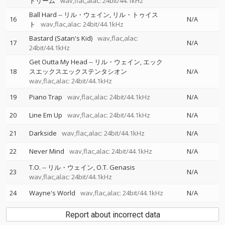
ドリーム
wav,flac,alac: 24bit/44.1kHz
Ball Hard
--
リル・ウェイン
リル・トゥイス
16
N/A
ト
wav,flac,alac: 24bit/44.1kHz
Bastard (Satan's Kid)
wav,flac,alac:
17
N/A
24bit/44.1kHz
Get Outta My Head
--
リル・ウェイン
エック
18
スエックスエックステンタシオン
N/A
wav,flac,alac: 24bit/44.1kHz
19
Piano Trap
wav,flac,alac: 24bit/44.1kHz
N/A
20
Line Em Up
wav,flac,alac: 24bit/44.1kHz
N/A
21
Darkside
wav,flac,alac: 24bit/44.1kHz
N/A
22
Never Mind
wav,flac,alac: 24bit/44.1kHz
N/A
T.O.
--
リル・ウェイン
O.T. Genasis
23
N/A
wav,flac,alac: 24bit/44.1kHz
24
Wayne's World
wav,flac,alac: 24bit/44.1kHz
N/A
Report about incorrect data