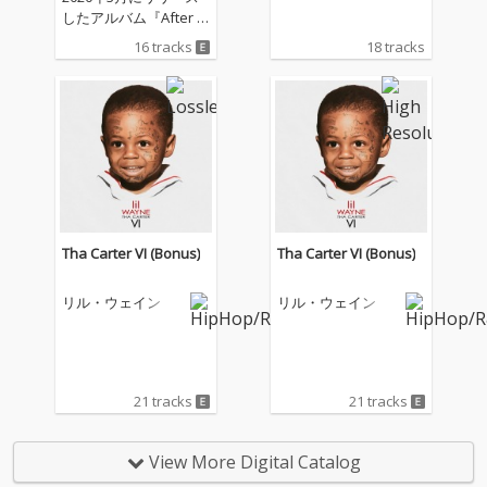
したアルバム『After H
ours』から約2年ぶ
16 tracks
18 tracks
り、５作目となるアル
バム『Dawn FM』をリ
リース。年明けのサプ
ライズリリースとなっ
た今作には、タイラ
ー・ザ・クリエイタ
ー、リル・ウェイン、
クインシー・ジョーン
ズ、ジム・キャリーな
どが参加。ゲスト陣の
Tha Carter VI (Bonus)
Tha Carter VI (Bonus)
豪華さはさることなが
ら、アルバム収録曲の
リル・ウェイン
リル・ウェイン
「Out Of Time」では
日本人歌手の亜蘭知子
の「Midnight Pretend
ers」がサンプリング
として使用されてい
21 tracks
21 tracks
る。
View More Digital Catalog