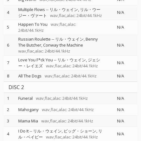
Multiple Flows
--
リル・ウェイン
リル・ウー
4
N/A
ジー・ヴァート
wav,flac,alac: 24bit/44.1kHz
Happen To You
wav,flac,alac:
5
N/A
24bit/44.1kHz
Russian Roulette
--
リル・ウェイン
Benny
6
The Butcher
Conway the Machine
N/A
wav,flac,alac: 24bit/44.1kHz
Love You F*ck You
--
リル・ウェイン
ジェシ
7
N/A
ー・レイエズ
wav,flac,alac: 24bit/44.1kHz
8
All The Dogs
wav,flac,alac: 24bit/44.1kHz
N/A
DISC 2
1
Funeral
wav,flac,alac: 24bit/44.1kHz
N/A
2
Mahogany
wav,flac,alac: 24bit/44.1kHz
N/A
3
Mama Mia
wav,flac,alac: 24bit/44.1kHz
N/A
I Do It
--
リル・ウェイン
ビッグ・ショーン
リ
4
N/A
ル・ベイビー
wav,flac,alac: 24bit/44.1kHz