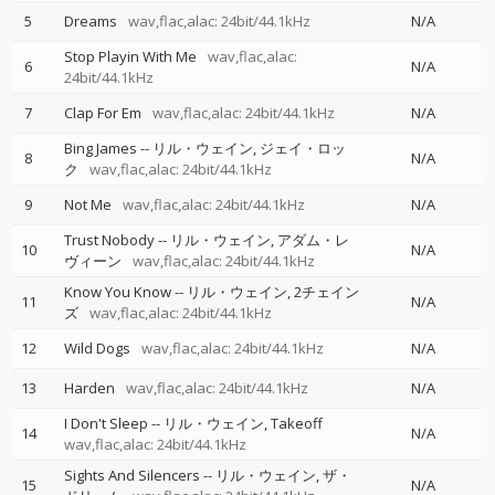
5
Dreams
wav,flac,alac: 24bit/44.1kHz
N/A
Stop Playin With Me
wav,flac,alac:
6
N/A
24bit/44.1kHz
7
Clap For Em
wav,flac,alac: 24bit/44.1kHz
N/A
Bing James
--
リル・ウェイン
ジェイ・ロッ
8
N/A
ク
wav,flac,alac: 24bit/44.1kHz
9
Not Me
wav,flac,alac: 24bit/44.1kHz
N/A
Trust Nobody
--
リル・ウェイン
アダム・レ
10
N/A
ヴィーン
wav,flac,alac: 24bit/44.1kHz
Know You Know
--
リル・ウェイン
2チェイン
11
N/A
ズ
wav,flac,alac: 24bit/44.1kHz
12
Wild Dogs
wav,flac,alac: 24bit/44.1kHz
N/A
13
Harden
wav,flac,alac: 24bit/44.1kHz
N/A
I Don't Sleep
--
リル・ウェイン
Takeoff
14
N/A
wav,flac,alac: 24bit/44.1kHz
Sights And Silencers
--
リル・ウェイン
ザ・
15
N/A