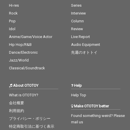
Hi-res
Series
Rock
Interview
Pop
Column
Idol
Review
Anime/Game/Voice Actor
Live Report
Hip Hop/R&B
Audio Equipment
Dance/Electronic
先週のオトトイ
Jazz/World
Classical/Soundtrack
About OTOTOY
Help
What is OTOTOY?
Help Top
会社概要
Make OTOTOY better
利用規約
Found something weird? Please
プライバシー・ポリシー
mail us
特定商取引法に基づく表示