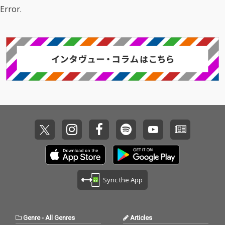
Error.
Sync the App
Genre
-
All Genres
Articles