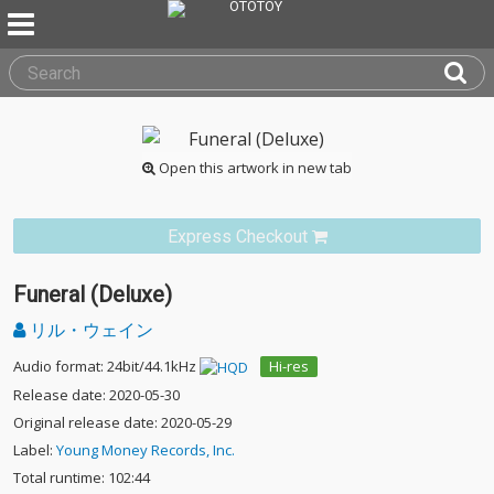
Open this artwork in new tab
Express Checkout
Funeral (Deluxe)
リル・ウェイン
Audio format: 24bit/44.1kHz
Hi-res
Release date: 2020-05-30
Original release date: 2020-05-29
Label:
Young Money Records, Inc.
Total runtime: 102:44