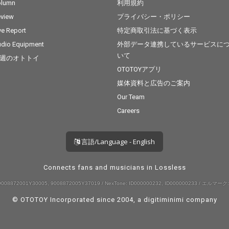
olumn
利用規約
view
プライバシー・ポリシー
ve Report
特定商取引法に基づく表示
dio Equipment
外部データ連携しているサービスに
いて
週のオトトイ
OTOTOYアプリ
媒体資料と広告のご案内
Our Team
Careers
言語/Language - English
Connects fans and musicians in Lossless
008872001Y30005, 9008872005Y37019 / NexTone: ID000000232, ID000000233 / エルマーク:
© OTOTOY Incorporated since 2004, a
digitiminimi
company