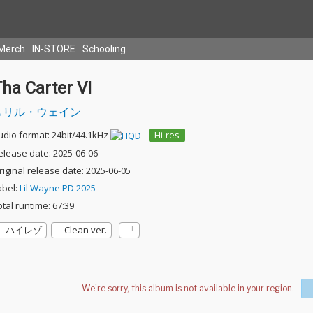
Merch
IN-STORE
Schooling
ha Carter VI
リル・ウェイン
udio format: 24bit/44.1kHz
Hi-res
elease date: 2025-06-06
riginal release date: 2025-06-05
abel:
Lil Wayne PD 2025
otal runtime: 67:39
ハイレゾ
Clean ver.