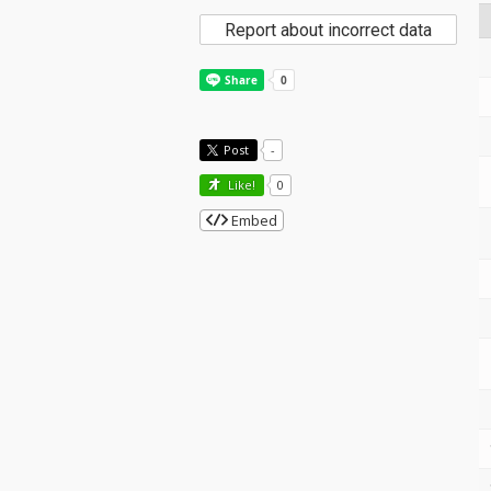
Report about incorrect data
Post
-
Like!
0
Embed