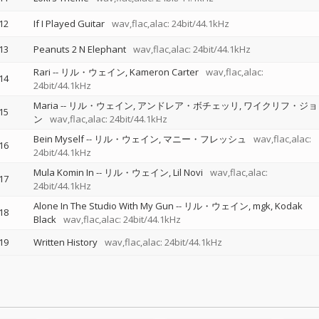
12
If I Played Guitar
wav,flac,alac: 24bit/44.1kHz
13
Peanuts 2 N Elephant
wav,flac,alac: 24bit/44.1kHz
Rari
--
リル・ウェイン
Kameron Carter
wav,flac,alac:
14
24bit/44.1kHz
Maria
--
リル・ウェイン
アンドレア・ボチェッリ
ワイクリフ・ジョ
15
ン
wav,flac,alac: 24bit/44.1kHz
Bein Myself
--
リル・ウェイン
マニー・フレッシュ
wav,flac,alac:
16
24bit/44.1kHz
Mula Komin In
--
リル・ウェイン
Lil Novi
wav,flac,alac:
17
24bit/44.1kHz
Alone In The Studio With My Gun
--
リル・ウェイン
mgk
Kodak
18
Black
wav,flac,alac: 24bit/44.1kHz
19
Written History
wav,flac,alac: 24bit/44.1kHz