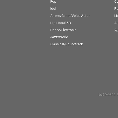
Pop
C
Idol
Re
Anime/Game/Voice Actor
Li
Hip Hop/R&B
Au
Dance/Electronic
先
Jazz/World
Classical/Soundtrack
許諾 JASRAC: 9