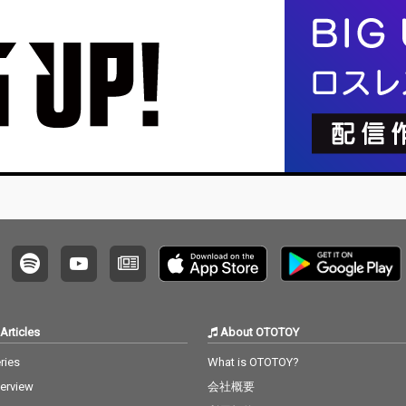
Articles
About OTOTOY
ries
What is OTOTOY?
terview
会社概要