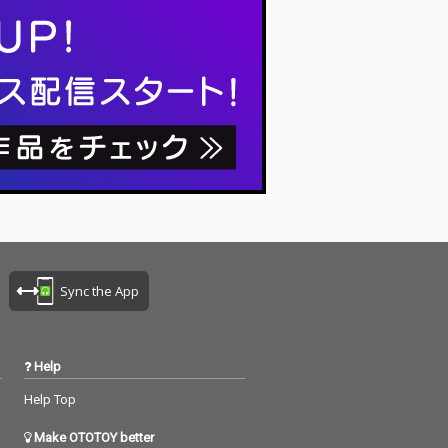
Sync the App
Help
Help Top
Make OTOTOY better