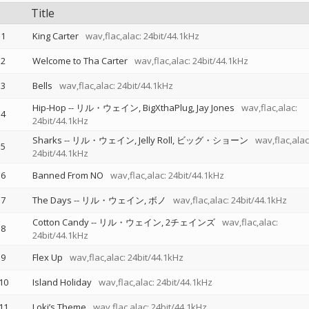
Title
1
King Carter
wav,flac,alac: 24bit/44.1kHz
2
Welcome to Tha Carter
wav,flac,alac: 24bit/44.1kHz
3
Bells
wav,flac,alac: 24bit/44.1kHz
Hip-Hop
--
リル・ウェイン
BigXthaPlug
Jay Jones
wav,flac,alac:
4
24bit/44.1kHz
Sharks
--
リル・ウェイン
Jelly Roll
ビッグ・ショーン
wav,flac,alac
5
24bit/44.1kHz
6
Banned From NO
wav,flac,alac: 24bit/44.1kHz
7
The Days
--
リル・ウェイン
ボノ
wav,flac,alac: 24bit/44.1kHz
Cotton Candy
--
リル・ウェイン
2チェインズ
wav,flac,alac:
8
24bit/44.1kHz
9
Flex Up
wav,flac,alac: 24bit/44.1kHz
10
Island Holiday
wav,flac,alac: 24bit/44.1kHz
11
Loki’s Theme
wav,flac,alac: 24bit/44.1kHz