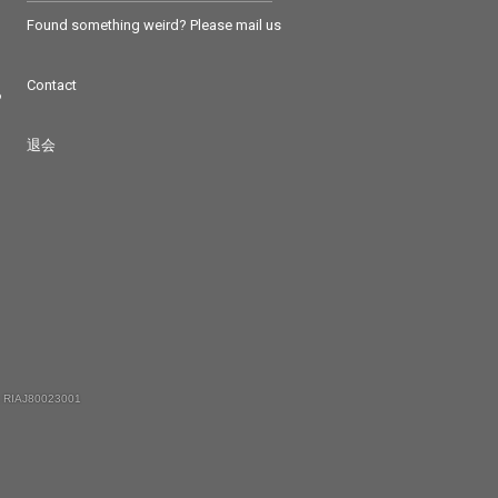
Found something weird? Please mail us
Contact
つ
退会
 RIAJ80023001