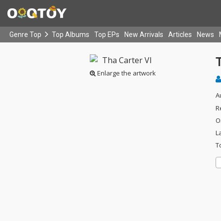
Genre Top
Top Albums
Top EPs
New Arrivals
Articles
News
T
Enlarge the artwork
A
R
O
L
T