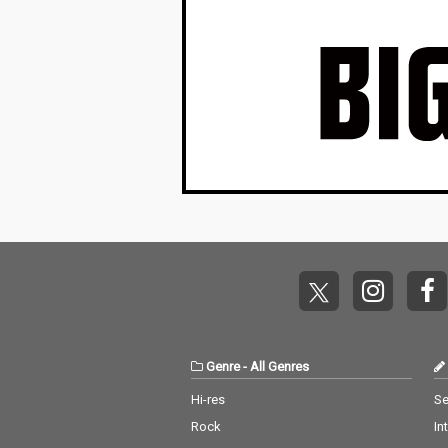
ズ、ジム・キャリーな
どが参加。ゲスト陣の
豪華さはさることなが
ら、アルバム収録曲の
「Out Of Time」では
日本人歌手の亜蘭知子
の「Midnight Pretend
ers」がサンプリング
として使用されてい
る。
Genre
-
All Genres
Hi-res
Se
Rock
In