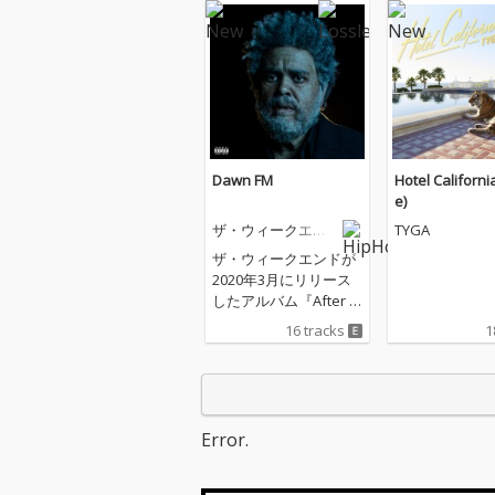
Dawn FM
Hotel Californi
e)
ザ・ウィークエン
TYGA
ド
ザ・ウィークエンドが
2020年3月にリリース
したアルバム『After H
ours』から約2年ぶ
16 tracks
1
り、５作目となるアル
バム『Dawn FM』をリ
リース。年明けのサプ
ライズリリースとなっ
た今作には、タイラ
Error.
ー・ザ・クリエイタ
ー、リル・ウェイン、
クインシー・ジョーン