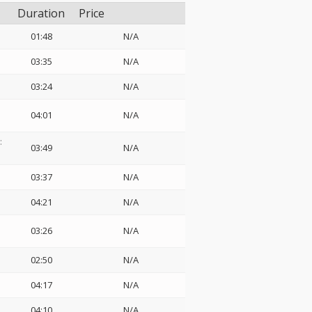
Duration
Price
01:48
N/A
03:35
N/A
03:24
N/A
04:01
N/A
:
03:49
N/A
03:37
N/A
04:21
N/A
03:26
N/A
02:50
N/A
04:17
N/A
04:10
N/A