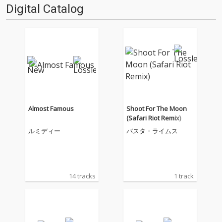
Digital Catalog
Almost Famous
Shoot For The Moon
(Safari Riot Remix)
ルミディー
バスタ・ライムス
14 tracks
1 track