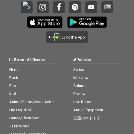
Sync the App
Genre
-
All Genres
Articles
Hi-res
Series
Rock
Interview
Pop
Column
Idol
Review
Anime/Game/Voice Actor
Live Report
Hip Hop/R&B
Audio Equipment
Dance/Electronic
先週のオトトイ
Jazz/World