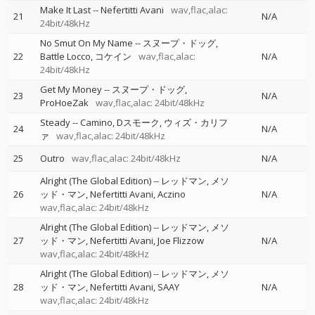
Make It Last
--
Nefertitti Avani
wav,flac,alac:
21
N/A
24bit/48kHz
No Smut On My Name
--
スヌープ・ドッグ
22
Battle Locco
コケイン
wav,flac,alac:
N/A
24bit/48kHz
Get My Money
--
スヌープ・ドッグ
23
N/A
ProHoeZak
wav,flac,alac: 24bit/48kHz
Steady
--
Camino
Dスモーク
ウィズ・カリフ
24
N/A
ァ
wav,flac,alac: 24bit/48kHz
25
Outro
wav,flac,alac: 24bit/48kHz
N/A
Alright (The Global Edition)
--
レッドマン
メソ
26
ッド・マン
Nefertitti Avani
Aczino
N/A
wav,flac,alac: 24bit/48kHz
Alright (The Global Edition)
--
レッドマン
メソ
27
ッド・マン
Nefertitti Avani
Joe Flizzow
N/A
wav,flac,alac: 24bit/48kHz
Alright (The Global Edition)
--
レッドマン
メソ
28
ッド・マン
Nefertitti Avani
SAAY
N/A
wav,flac,alac: 24bit/48kHz