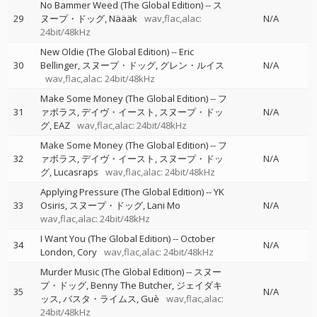
No Bammer Weed (The Global Edition)
--
ス
29
ヌープ・ドッグ
Näääk
wav,flac,alac:
N/A
24bit/48kHz
New Oldie (The Global Edition)
--
Eric
30
Bellinger
スヌープ・ドッグ
グレン・ルイス
N/A
wav,flac,alac: 24bit/48kHz
Make Some Money (The Global Edition)
--
フ
31
ァボラス
デイヴ・イースト
スヌープ・ドッ
N/A
グ
EAZ
wav,flac,alac: 24bit/48kHz
Make Some Money (The Global Edition)
--
フ
32
ァボラス
デイヴ・イースト
スヌープ・ドッ
N/A
グ
Lucasraps
wav,flac,alac: 24bit/48kHz
Applying Pressure (The Global Edition)
--
YK
33
Osiris
スヌープ・ドッグ
Lani Mo
N/A
wav,flac,alac: 24bit/48kHz
I Want You (The Global Edition)
--
October
34
N/A
London
Cory
wav,flac,alac: 24bit/48kHz
Murder Music (The Global Edition)
--
スヌー
プ・ドッグ
Benny The Butcher
ジェイダキ
35
N/A
ッス
バスタ・ライムス
Guè
wav,flac,alac:
24bit/48kHz