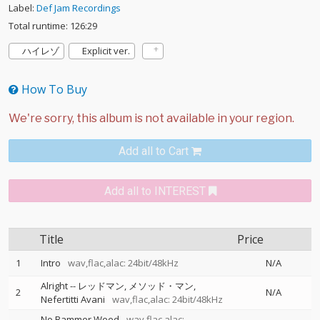
Label:
Def Jam Recordings
Total runtime: 126:29
ハイレゾ
Explicit ver.
How To Buy
Add all to Cart
Add all to INTEREST
Title
Price
1
Intro
wav,flac,alac: 24bit/48kHz
N/A
Alright
--
レッドマン
メソッド・マン
2
N/A
Nefertitti Avani
wav,flac,alac: 24bit/48kHz
No Bammer Weed
wav,flac,alac: