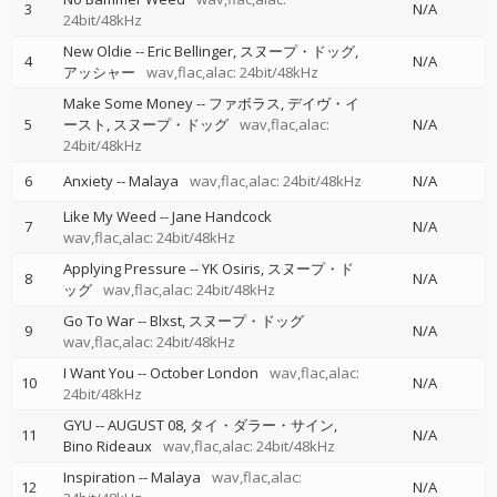
3
N/A
24bit/48kHz
New Oldie
--
Eric Bellinger
スヌープ・ドッグ
4
N/A
アッシャー
wav,flac,alac: 24bit/48kHz
Make Some Money
--
ファボラス
デイヴ・イ
5
ースト
スヌープ・ドッグ
wav,flac,alac:
N/A
24bit/48kHz
6
Anxiety
--
Malaya
wav,flac,alac: 24bit/48kHz
N/A
Like My Weed
--
Jane Handcock
7
N/A
wav,flac,alac: 24bit/48kHz
Applying Pressure
--
YK Osiris
スヌープ・ド
8
N/A
ッグ
wav,flac,alac: 24bit/48kHz
Go To War
--
Blxst
スヌープ・ドッグ
9
N/A
wav,flac,alac: 24bit/48kHz
I Want You
--
October London
wav,flac,alac:
10
N/A
24bit/48kHz
GYU
--
AUGUST 08
タイ・ダラー・サイン
11
N/A
Bino Rideaux
wav,flac,alac: 24bit/48kHz
Inspiration
--
Malaya
wav,flac,alac:
12
N/A