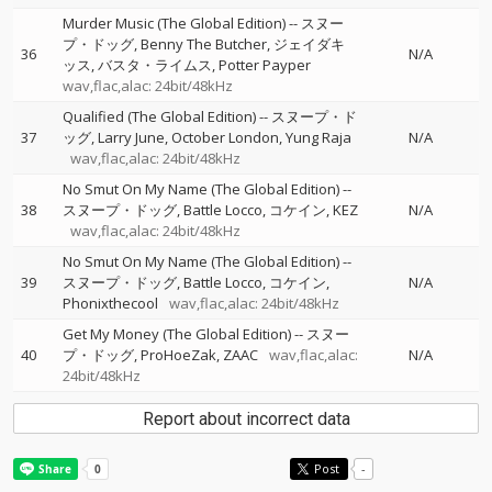
Murder Music (The Global Edition)
--
スヌー
プ・ドッグ
Benny The Butcher
ジェイダキ
36
N/A
ッス
バスタ・ライムス
Potter Payper
wav,flac,alac: 24bit/48kHz
Qualified (The Global Edition)
--
スヌープ・ド
37
ッグ
Larry June
October London
Yung Raja
N/A
wav,flac,alac: 24bit/48kHz
No Smut On My Name (The Global Edition)
--
38
スヌープ・ドッグ
Battle Locco
コケイン
KEZ
N/A
wav,flac,alac: 24bit/48kHz
No Smut On My Name (The Global Edition)
--
39
スヌープ・ドッグ
Battle Locco
コケイン
N/A
Phonixthecool
wav,flac,alac: 24bit/48kHz
Get My Money (The Global Edition)
--
スヌー
40
プ・ドッグ
ProHoeZak
ZAAC
wav,flac,alac:
N/A
24bit/48kHz
Report about incorrect data
Post
-