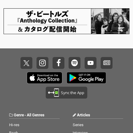
Sync the App
Genre
-
All Genres
Articles
Hi-res
Series
Rock
Interview