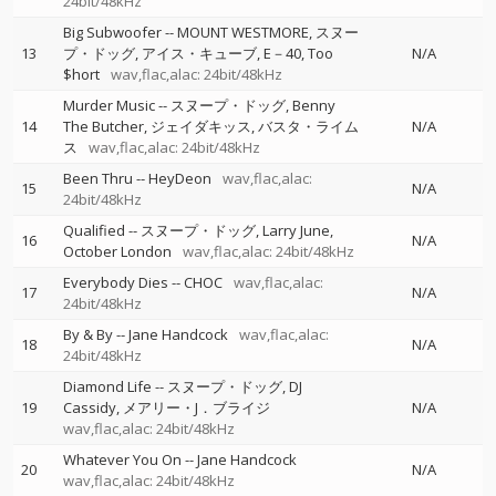
24bit/48kHz
Big Subwoofer
--
MOUNT WESTMORE
スヌー
13
プ・ドッグ
アイス・キューブ
E－40
Too
N/A
$hort
wav,flac,alac: 24bit/48kHz
Murder Music
--
スヌープ・ドッグ
Benny
14
The Butcher
ジェイダキッス
バスタ・ライム
N/A
ス
wav,flac,alac: 24bit/48kHz
Been Thru
--
HeyDeon
wav,flac,alac:
15
N/A
24bit/48kHz
Qualified
--
スヌープ・ドッグ
Larry June
16
N/A
October London
wav,flac,alac: 24bit/48kHz
Everybody Dies
--
CHOC
wav,flac,alac:
17
N/A
24bit/48kHz
By & By
--
Jane Handcock
wav,flac,alac:
18
N/A
24bit/48kHz
Diamond Life
--
スヌープ・ドッグ
DJ
19
Cassidy
メアリー・J．ブライジ
N/A
wav,flac,alac: 24bit/48kHz
Whatever You On
--
Jane Handcock
20
N/A
wav,flac,alac: 24bit/48kHz