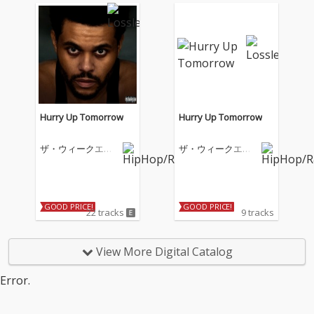
バム『Dawn FM』をリ
リース。年明けのサプ
ライズリリースとなっ
た今作には、タイラ
ー・ザ・クリエイタ
ー、リル・ウェイン、
クインシー・ジョーン
ズ、ジム・キャリーな
どが参加。ゲスト陣の
Hurry Up Tomorrow
Hurry Up Tomorrow
豪華さはさることなが
ら、アルバム収録曲の
ザ・ウィークエン
ザ・ウィークエン
「Out Of Time」では
ド
ド
日本人歌手の亜蘭知子
の「Midnight Pretend
ers」がサンプリング
として使用されてい
GOOD PRICE!
GOOD PRICE!
22 tracks
9 tracks
る。
View More Digital Catalog
Error.