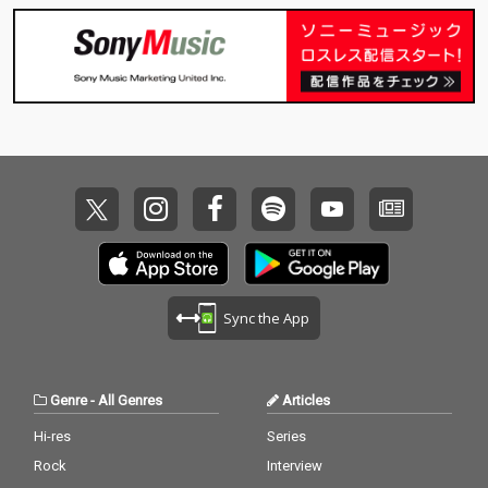
Sync the App
Genre
-
All Genres
Articles
Hi-res
Series
Rock
Interview