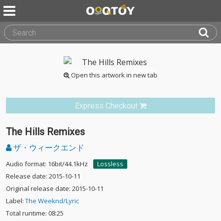
Open this artwork in new tab
Express Checkout
The Hills Remixes
ザ・ウィークエンド
Audio format: 16bit/44.1kHz
Lossless
Release date: 2015-10-11
Original release date: 2015-10-11
Label:
The Weeknd/Lyric
Total runtime: 08:25