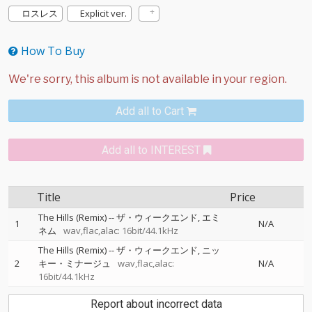
ロスレス
Explicit ver.
How To Buy
Add all to Cart
Add all to INTEREST
Title
Price
The Hills (Remix)
--
ザ・ウィークエンド
エミ
1
N/A
ネム
wav,flac,alac: 16bit/44.1kHz
The Hills (Remix)
--
ザ・ウィークエンド
ニッ
2
キー・ミナージュ
wav,flac,alac:
N/A
16bit/44.1kHz
Report about incorrect data