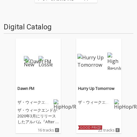
にを聴いてOTOTOYを作ってい
たのか？ 今年は新人、梶野に加
えてインターン、そしてコント
リビューター枠としていろいろ
Digital Catalog
と関わっているライター陣の方
にも書いてもらいま…
Dawn FM
Hurry Up Tomorrow
ザ・ウィークエン
ザ・ウィークエン
ド
ド
ザ・ウィークエンドが
2020年3月にリリース
したアルバム『After H
ours』から約2年ぶ
GOOD PRICE!
16 tracks
22 tracks
り、５作目となるアル