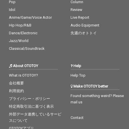
Pop
Column
Idol
Review
Anime/Game/Voice Actor
Live Report
Hip Hop/R&B
Audio Equipment
Dance/Electronic
先週のオトトイ
Jazz/World
Classical/Soundtrack
About OTOTOY
Help
What is OTOTOY?
Help Top
会社概要
Make OTOTOY better
利用規約
Found something weird? Please
プライバシー・ポリシー
mail us
特定商取引法に基づく表示
外部データ連携しているサービ
Contact
スについて
OTOTOYアプリ