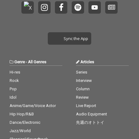
Sync the App
Genre
-
All Genres
Articles
Hi-res
Series
Rock
Interview
Pop
Column
Idol
Review
Anime/Game/Voice Actor
Live Report
Hip Hop/R&B
Audio Equipment
Dance/Electronic
先週のオトトイ
Jazz/World