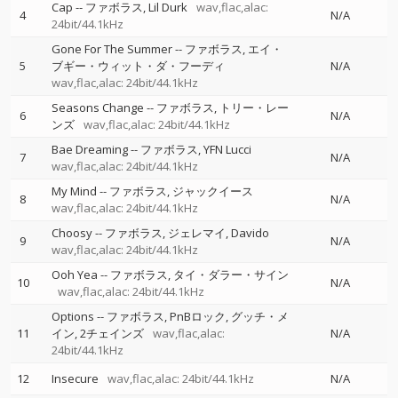
Cap
--
ファボラス
Lil Durk
wav,flac,alac:
4
N/A
24bit/44.1kHz
Gone For The Summer
--
ファボラス
エイ・
5
ブギー・ウィット・ダ・フーディ
N/A
wav,flac,alac: 24bit/44.1kHz
Seasons Change
--
ファボラス
トリー・レー
6
N/A
ンズ
wav,flac,alac: 24bit/44.1kHz
Bae Dreaming
--
ファボラス
YFN Lucci
7
N/A
wav,flac,alac: 24bit/44.1kHz
My Mind
--
ファボラス
ジャックイース
8
N/A
wav,flac,alac: 24bit/44.1kHz
Choosy
--
ファボラス
ジェレマイ
Davido
9
N/A
wav,flac,alac: 24bit/44.1kHz
Ooh Yea
--
ファボラス
タイ・ダラー・サイン
10
N/A
wav,flac,alac: 24bit/44.1kHz
Options
--
ファボラス
PnBロック
グッチ・メ
11
イン
2チェインズ
wav,flac,alac:
N/A
24bit/44.1kHz
12
Insecure
wav,flac,alac: 24bit/44.1kHz
N/A