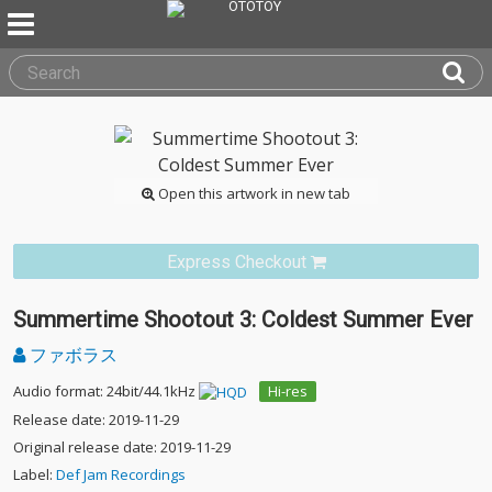
Open this artwork in new tab
Express Checkout
Summertime Shootout 3: Coldest Summer Ever
ファボラス
Audio format: 24bit/44.1kHz
Hi-res
Release date: 2019-11-29
Original release date: 2019-11-29
Label:
Def Jam Recordings