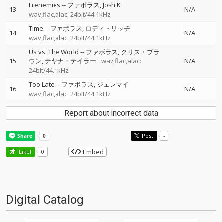
Frenemies
--
ファボラス
Josh K
13
N/A
wav,flac,alac: 24bit/44.1kHz
Time
--
ファボラス
ロディ・リッチ
14
N/A
wav,flac,alac: 24bit/44.1kHz
Us vs. The World
--
ファボラス
クリス・ブラ
15
ウン
テヤナ・テイラー
wav,flac,alac:
N/A
24bit/44.1kHz
Too Late
--
ファボラス
ジェレマイ
16
N/A
wav,flac,alac: 24bit/44.1kHz
Report about incorrect data
Post
-
Embed
Like!
0
Digital Catalog