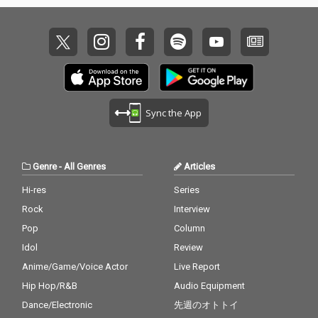
Sync the App
Genre
-
All Genres
Articles
Hi-res
Series
Rock
Interview
Pop
Column
Idol
Review
Anime/Game/Voice Actor
Live Report
Hip Hop/R&B
Audio Equipment
Dance/Electronic
先週のオトトイ