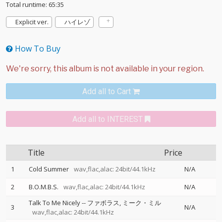
Total runtime: 65:35
Explicit ver.
ハイレゾ
How To Buy
Add all to Cart
Add all to INTEREST
Title
Price
1
Cold Summer
wav,flac,alac: 24bit/44.1kHz
N/A
2
B.O.M.B.S.
wav,flac,alac: 24bit/44.1kHz
N/A
Talk To Me Nicely
--
ファボラス
ミーク・ミル
3
N/A
wav,flac,alac: 24bit/44.1kHz