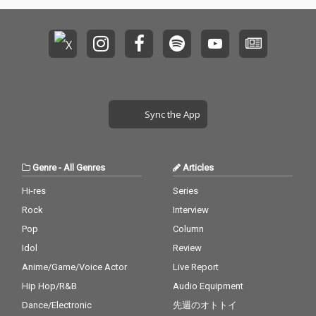
Sync the App
Genre
-
All Genres
Articles
Hi-res
Series
Rock
Interview
Pop
Column
Idol
Review
Anime/Game/Voice Actor
Live Report
Hip Hop/R&B
Audio Equipment
Dance/Electronic
先週のオトトイ