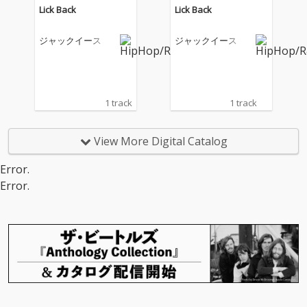
Lick Back
Lick Back
ジャックイース
ジャックイース
1 track
1 track
View More Digital Catalog
Error.
Error.