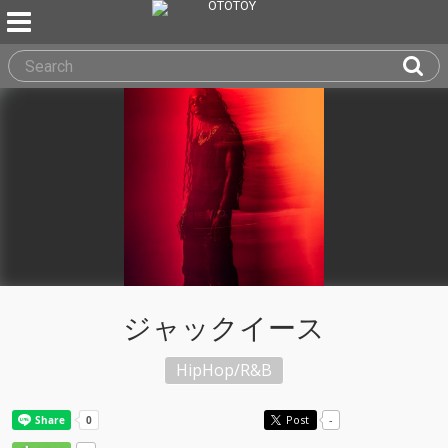
ジャックイース
HipHop/R&B
Post
-