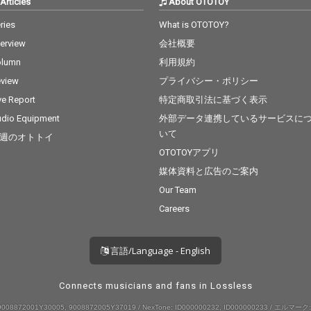
Articles
About OTOTOY
ries
What is OTOTOY?
terview
会社概要
olumn
利用規約
view
プライバシー・ポリシー
ve Report
特定商取引法に基づく表示
dio Equipment
外部データ連携しているサービスに
いて
週のオトトイ
OTOTOYアプリ
媒体資料と広告のご案内
Our Team
Careers
言語/Language - English
Connects musicians and fans in Lossless
008872001Y30005, 9008872005Y37019 / NexTone: ID000000232, ID000000233 / エルマーク: