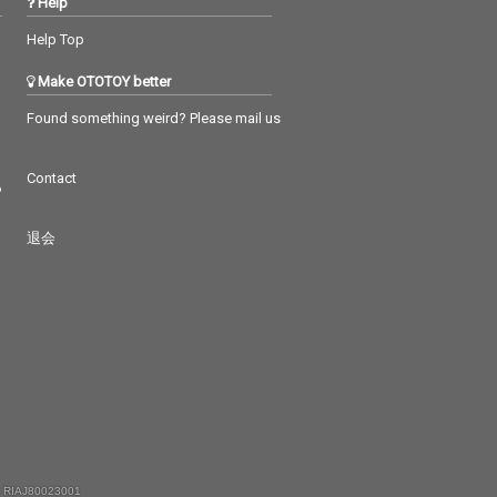
Help
Help Top
Make OTOTOY better
Found something weird? Please mail us
Contact
つ
退会
 RIAJ80023001