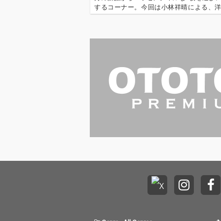
するコーナー。今回は小林祥晴による、
クを中心とした9枚。 ''OTOTOY REVIEWS 
''『ロック(2025年6月)』'' '…