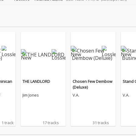
inican
THE LANDLORD
Chosen Few Dembow
Stand 
(Deluxe)
F
Jim Jones
V.A.
V.A.
1 track
17 tracks
31 tracks