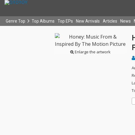
Genre Top
Top Albums
Top EPs
New Arrivals
Articles
News
P
Enlarge the artwork
A
R
L
T