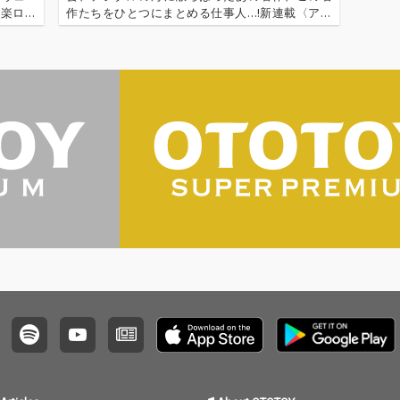
洋楽ロッ
作たちをひとつにまとめる仕事人…!新連載〈アー
100''
カイ奉行〉の幕が開く…! '''〈アーカイ奉行〉と
は…'''1.過去作の最新リマスター音源 2.これまで未
配信だった作品の…