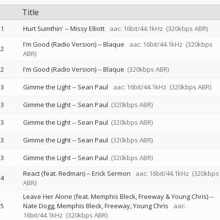
Title
1
Hurt Sumthin'
--
Missy Elliott
aac: 16bit/44.1kHz
(320kbps ABR)
I'm Good (Radio Version)
--
Blaque
aac: 16bit/44.1kHz
(320kbps
2
ABR)
2
I'm Good (Radio Version)
--
Blaque
(320kbps ABR)
3
Gimme the Light
--
Sean Paul
aac: 16bit/44.1kHz
(320kbps ABR)
3
Gimme the Light
--
Sean Paul
(320kbps ABR)
3
Gimme the Light
--
Sean Paul
(320kbps ABR)
3
Gimme the Light
--
Sean Paul
(320kbps ABR)
3
Gimme the Light
--
Sean Paul
(320kbps ABR)
React (feat. Redman)
--
Erick Sermon
aac: 16bit/44.1kHz
(320kbps
4
ABR)
Leave Her Alone (feat. Memphis Bleck, Freeway & Young Chris)
--
5
Nate Dogg
Memphis Bleck
Freeway
Young Chris
aac:
16bit/44.1kHz
(320kbps ABR)