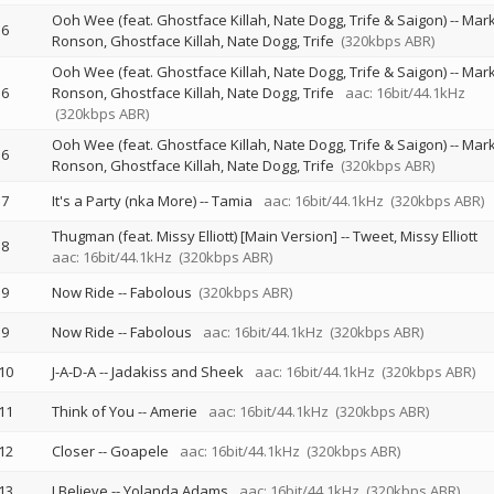
Ooh Wee (feat. Ghostface Killah, Nate Dogg, Trife & Saigon)
--
Mar
6
Ronson
Ghostface Killah
Nate Dogg
Trife
(320kbps ABR)
Ooh Wee (feat. Ghostface Killah, Nate Dogg, Trife & Saigon)
--
Mar
6
Ronson
Ghostface Killah
Nate Dogg
Trife
aac: 16bit/44.1kHz
(320kbps ABR)
Ooh Wee (feat. Ghostface Killah, Nate Dogg, Trife & Saigon)
--
Mar
6
Ronson
Ghostface Killah
Nate Dogg
Trife
(320kbps ABR)
7
It's a Party (nka More)
--
Tamia
aac: 16bit/44.1kHz
(320kbps ABR)
Thugman (feat. Missy Elliott) [Main Version]
--
Tweet
Missy Elliott
8
aac: 16bit/44.1kHz
(320kbps ABR)
9
Now Ride
--
Fabolous
(320kbps ABR)
9
Now Ride
--
Fabolous
aac: 16bit/44.1kHz
(320kbps ABR)
10
J-A-D-A
--
Jadakiss and Sheek
aac: 16bit/44.1kHz
(320kbps ABR)
11
Think of You
--
Amerie
aac: 16bit/44.1kHz
(320kbps ABR)
12
Closer
--
Goapele
aac: 16bit/44.1kHz
(320kbps ABR)
13
I Believe
--
Yolanda Adams
aac: 16bit/44.1kHz
(320kbps ABR)