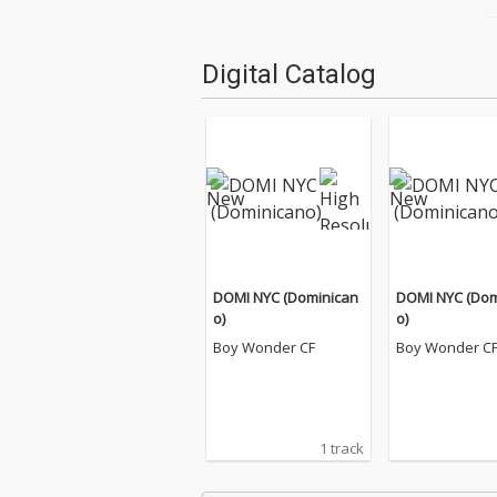
Digital Catalog
DOMI NYC (Dominican
DOMI NYC (Dom
o)
o)
Boy Wonder CF
Boy Wonder C
1 track