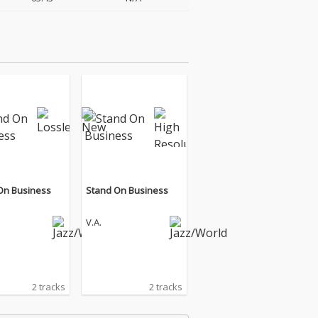
On Business
Stand On Business
V.A.
2 tracks
2 tracks