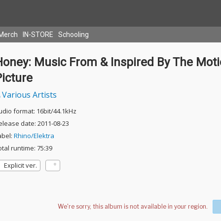
Merch
IN-STORE
Schooling
Honey: Music From & Inspired By The Mot
icture
Various Artists
udio format: 16bit/44.1kHz
elease date: 2011-08-23
abel:
Rhino/Elektra
otal runtime: 75:39
Explicit ver.