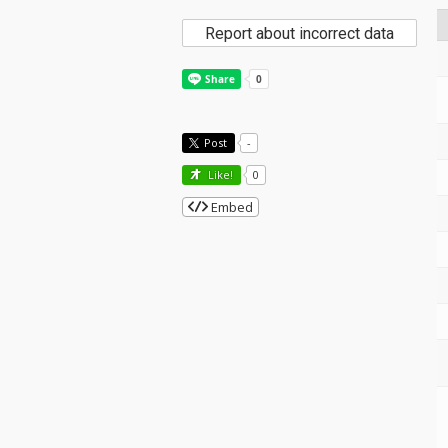
Report about incorrect data
Post
-
Like!
0
Embed