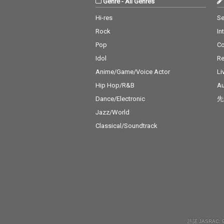
Genre
-
All Genres
Hi-res
Se
Rock
In
Pop
C
Idol
Re
Anime/Game/Voice Actor
Li
Hip Hop/R&B
Au
Dance/Electronic
先
Jazz/World
Classical/Soundtrack
許諾 JASRAC: 9