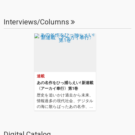
Interviews/Columns
連載
あの名作をひっ捕らえい! 新連載
〈アーカイ奉行〉第1巻
歴史を追いかけ過去から未来、
情報過多の現代社会、デジタル
の海に散らばったあの名作、こ
の名作たちをひとつにまとめる
仕事人…!新連載〈アーカイ奉
行〉の幕が開く…! '''〈アーカイ
奉行〉とは…'''1.過去作の最新リ
Digital Catalog
マスター音源 2.これまで未配信