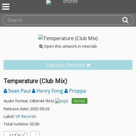
Open this artwork in new tab
Express Checkout
Temperature (Club Mix)
Sean Paul
Henry Fong
Proppa
Audio format: 24bit/44.1kHz
Hi-res
Release date: 2025-09-26
Label:
VP Records
Total runtime: 02:06
ハイレゾ