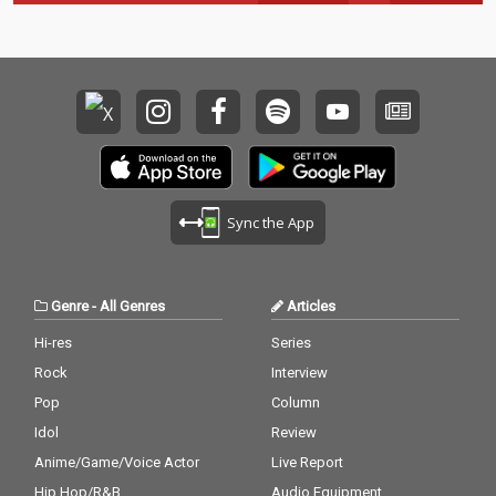
Sync the App
Genre
-
All Genres
Articles
Hi-res
Series
Rock
Interview
Pop
Column
Idol
Review
Anime/Game/Voice Actor
Live Report
Hip Hop/R&B
Audio Equipment