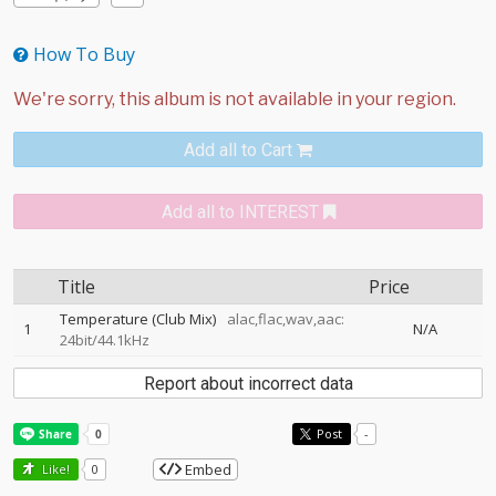
How To Buy
Add all to Cart
Add all to INTEREST
Title
Price
Temperature (Club Mix)
alac,flac,wav,aac:
1
N/A
24bit/44.1kHz
Report about incorrect data
Post
-
Embed
Like!
0