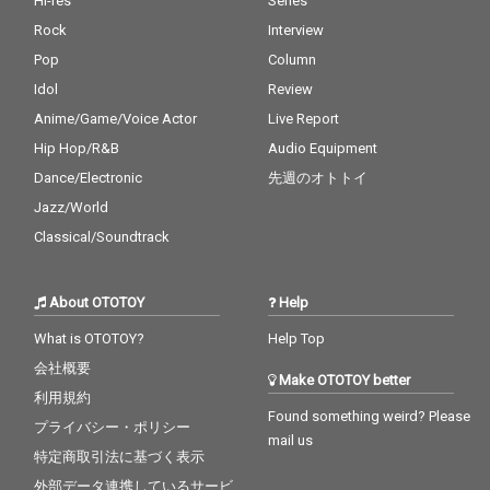
Hi-res
Series
Rock
Interview
Pop
Column
Idol
Review
Anime/Game/Voice Actor
Live Report
Hip Hop/R&B
Audio Equipment
Dance/Electronic
先週のオトトイ
Jazz/World
Classical/Soundtrack
About OTOTOY
Help
What is OTOTOY?
Help Top
会社概要
Make OTOTOY better
利用規約
Found something weird? Please
プライバシー・ポリシー
mail us
特定商取引法に基づく表示
外部データ連携しているサービ