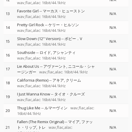
wav,flac,alac: 16bit/44.1kHz
Favorite Girl
--
マーカス・ヒューストン
13
N/A
wav,flac,alac: 16bit/44.1kHz
Pretty Girl Rock
--
ケリー・ヒルソン
14
N/A
wav,flac,alac: 16bit/44.1kHz
Slow Down (12" Version)
--
ボビー．V
15
N/A
wav,flac,alac: 16bit/44.1kHz
Southside
--
ロイド
アシャンティ
16
N/A
wav,flac,alac: 16bit/44.1kHz
Lie About Us
--
アヴァーント
ニコール・シャ
17
N/A
ージンガー
wav,flac,alac: 16bit/44.1kHz
California (Remix)
--
アキア
クリーム
18
N/A
wav,flac,alac: 16bit/44.1kHz
I Just Wanna Know
--
タイオ・クルーズ
19
N/A
wav,flac,alac: 16bit/44.1kHz
Thug Like Me
--
ルマーヴィン
wav,flac,alac:
20
N/A
16bit/44.1kHz
Fallen (The Remix Original)
--
マイア
ファッ
21
ト・リップ
トレ
wav,flac,alac:
N/A