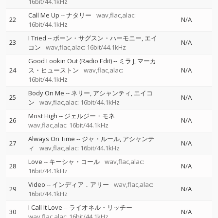
16bit/44.1kHz
Call Me Up
--
ナタリー
wav,flac,alac:
22
N/A
16bit/44.1kHz
I Tried
--
ボーン・サグスン・ハーモニー
エイ
23
N/A
コン
wav,flac,alac: 16bit/44.1kHz
Good Lookin Out (Radio Edit)
--
ミラ J
マーカ
24
ス・ヒューストン
wav,flac,alac:
N/A
16bit/44.1kHz
Body On Me
--
ネリー
アシャンティ
エイコ
25
N/A
ン
wav,flac,alac: 16bit/44.1kHz
Most High
--
ジェルジー・モネ
26
N/A
wav,flac,alac: 16bit/44.1kHz
Always On Time
--
ジャ・ルール
アシャンテ
27
N/A
ィ
wav,flac,alac: 16bit/44.1kHz
Love
--
キーシャ・コール
wav,flac,alac:
28
N/A
16bit/44.1kHz
Video
--
インディア．アリー
wav,flac,alac:
29
N/A
16bit/44.1kHz
I Call It Love
--
ライオネル・リッチー
30
N/A
wav,flac,alac: 16bit/44.1kHz