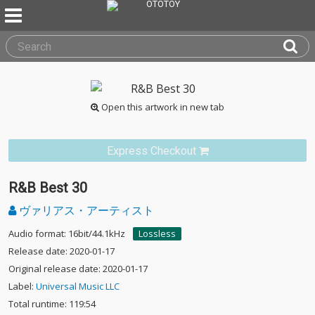
Open this artwork in new tab
Express Checkout
R&B Best 30
ヴァリアス・アーティスト
Audio format: 16bit/44.1kHz
Lossless
Release date: 2020-01-17
Original release date: 2020-01-17
Label:
Universal Music LLC
Total runtime: 119:54