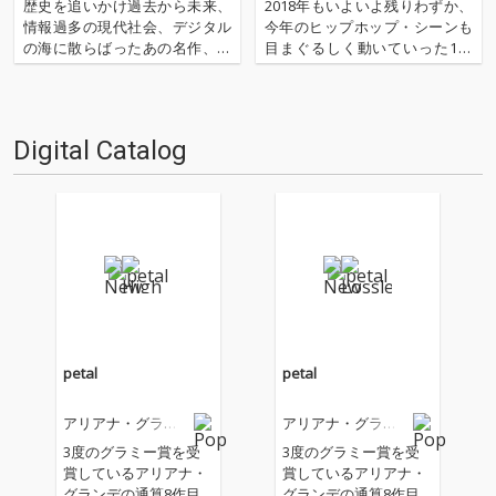
ライン・オブ・ザ・マンス」 第
歴史を追いかけ過去から未来、
2018年もいよいよ残りわずか、
23回
情報過多の現代社会、デジタル
今年のヒップホップ・シーンも
の海に散らばったあの名作、こ
目まぐるしく動いていった1年
の名作たちをひとつにまとめる
でしたね。斎井直史による「パ
仕事人…!〈アーカイ奉行〉が今
ンチライン・オブ・ザ・マン
日もデジタルの乱世を治め
ス」、先月は東京とLAを拠点に
る…!'''〈アーカイ奉行〉と
じわじわと話題を集めるユニッ
Digital Catalog
は…'''1.過去作の最新リマスター
ト、CIRRRCLEから分かる、ネッ
音源 2.これまで未配信…
ト時代の新たなプロモ…
petal
petal
アリアナ・グラン
アリアナ・グラン
デ
デ
3度のグラミー賞を受
3度のグラミー賞を受
賞しているアリアナ・
賞しているアリアナ・
グランデの通算8作目
グランデの通算8作目