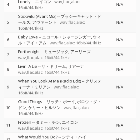
Lonely
--
エイコン
wav,flac,alac:
4
N/A
16bit/44.1kHz
Stickwitu (Avant Mix)
--
プッシーキャット・ド
5
ールズ
アヴァーント
wav,flac,alac:
N/A
16bit/44.1kHz
Baby Love
--
ニコール・シャージンガー
ウィ
6
N/A
ル・アイ・アム
wav,flac,alac: 16bit/44.1kHz
Forthenight
--
ミュージック
アーリーズ
7
N/A
wav,flac,alac: 16bit/44.1kHz
Livin' A Lie
--
ザ・ドリーム
リアーナ
8
N/A
wav,flac,alac: 16bit/44.1kHz
When You Look At Me (Radio Edit)
--
クリステ
9
ィーナ・ミリアン
wav,flac,alac:
N/A
16bit/44.1kHz
Good Things
--
リッチ・ボーイ
ポロウ・ダ・
10
ドン
ケリー・ヒルソン
wav,flac,alac:
N/A
16bit/44.1kHz
Frozen
--
タミー・チン
エイコン
11
N/A
wav,flac,alac: 16bit/44.1kHz
What Would You Do?
--
シティ・ハイ
12
N/A