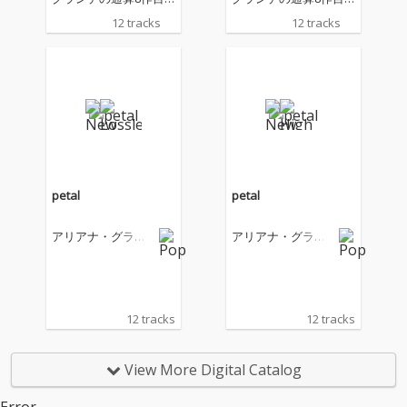
のスタジオ・アルバ
のスタジオ・アルバ
12 tracks
12 tracks
ム！ 全米・全英・全世
ム！ 全米・全英・全世
界で初登場1位を記録
界で初登場1位を記録
した「hate that i mad
した「hate that i mad
e you love me」収
e you love me」収
録。 2013年に『ユアー
録。 2013年に『ユアー
ズ・トゥルーリー』で
ズ・トゥルーリー』で
メジャー・デビュー
メジャー・デビュー
し、ポップ界のトッ
し、ポップ界のトッ
プ・スターとカルチャ
プ・スターとカルチャ
ー・アイコンとして絶
ー・アイコンとして絶
petal
petal
大な人気を誇る、アリ
大な人気を誇る、アリ
アナ・グランデ。彼女
アナ・グランデ。彼女
アリアナ・グラン
アリアナ・グラン
の8枚目のスタジオ・
の8枚目のスタジオ・
デ
デ
アルバムとなる今作
アルバムとなる今作
『petal』は、アリア
『petal』は、アリア
ナ・グランデとILYA
ナ・グランデとILYA
（イリア・サルマンザ
（イリア・サルマンザ
12 tracks
12 tracks
デー）がエグゼクティ
デー）がエグゼクティ
ブ・プロデュースおよ
ブ・プロデュースおよ
び共同作詞・作曲を手
び共同作詞・作曲を手
View More Digital Catalog
がけたアルバム。アリ
がけたアルバム。アリ
アナ本人が「冷たくて
アナ本人が「冷たくて