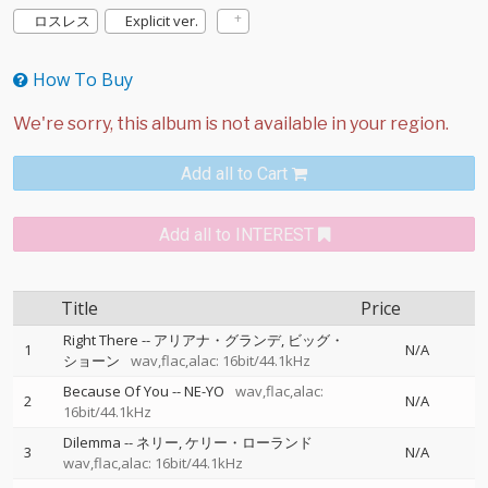
ロスレス
Explicit ver.
How To Buy
Add all to Cart
Add all to INTEREST
Title
Price
Right There
--
アリアナ・グランデ
ビッグ・
1
N/A
ショーン
wav,flac,alac: 16bit/44.1kHz
Because Of You
--
NE-YO
wav,flac,alac:
2
N/A
16bit/44.1kHz
Dilemma
--
ネリー
ケリー・ローランド
3
N/A
wav,flac,alac: 16bit/44.1kHz