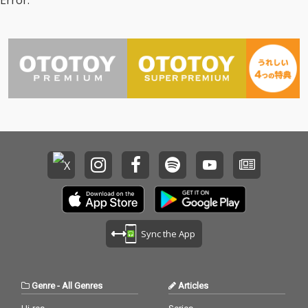
Error.
硬く、困難なものの隙
硬く、困難なものの隙
間から芽吹く、生命力
間から芽吹く、生命力
に満ち溢れたもの」と
に満ち溢れたもの」と
語るように、自身のキ
語るように、自身のキ
ャリアについて振り返
ャリアについて振り返
り、これまで秘めてい
り、これまで秘めてい
た感情やサウンドを注
た感情やサウンドを注
いだ作品となってい
いだ作品となってい
る。アリアナは近年俳
る。アリアナは近年俳
優としても大活躍して
優としても大活躍して
いたが、2026年6月か
いたが、2026年6月か
らは約7年ぶりのツア
らは約7年ぶりのツア
ーを実施し、ライヴ活
ーを実施し、ライヴ活
動への復帰を示した。
動への復帰を示した。
今作はそのツアー中に
今作はそのツアー中に
リリースされたアルバ
リリースされたアルバ
ムになっている。
ムになっている。
Sync the App
Genre
-
All Genres
Articles