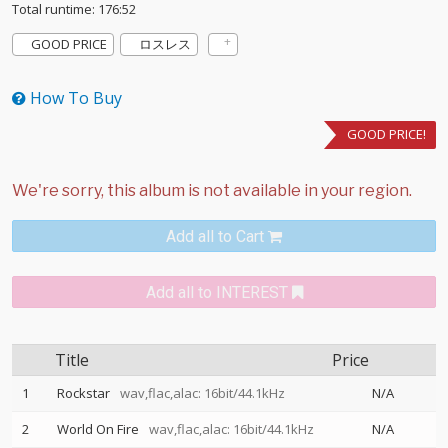
Total runtime: 176:52
GOOD PRICE
ロスレス
How To Buy
GOOD PRICE!
Add all to Cart
Add all to INTEREST
Title
Price
1
Rockstar
wav,flac,alac: 16bit/44.1kHz
N/A
2
World On Fire
wav,flac,alac: 16bit/44.1kHz
N/A