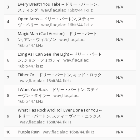
Every Breath You Take
--
ドリー・パートン
3
N/A
スティング
wav,flac,alac: 16bit/44.1kHz
Open Arms
--
ドリー・パートン
スティー
4
N/A
ヴ・ペリー
wav,flac,alac: 16bit/44.1kHz
Magic Man (Carl Version)
--
ドリー・パート
5
ン
アン・ウィルソン
wav,flac,alac:
N/A
16bit/44.1kHz
Long As I Can See The Light
--
ドリー・パート
6
ン
ジョン・フォガティ
wav,flac,alac:
N/A
16bit/44.1kHz
Either Or
--
ドリー・パートン
キッド・ロック
7
N/A
wav,flac,alac: 16bit/44.1kHz
I Want You Back
--
ドリー・パートン
スティ
8
ーヴン・タイラー
wav,flac,alac:
N/A
16bit/44.1kHz
What Has Rock And Roll Ever Done For You
--
9
ドリー・パートン
スティーヴィー・ニックス
N/A
wav,flac,alac: 16bit/44.1kHz
10
Purple Rain
wav,flac,alac: 16bit/44.1kHz
N/A