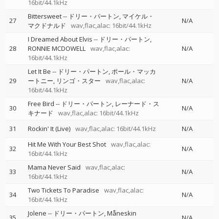
16bit/44.1kHz
Bittersweet
--
ドリー・パートン
マイケル・
27
N/A
マクドナルド
wav,flac,alac: 16bit/44.1kHz
I Dreamed About Elvis
--
ドリー・パートン
28
RONNIE MCDOWELL
wav,flac,alac:
N/A
16bit/44.1kHz
Let It Be
--
ドリー・パートン
ポール・マッカ
29
ートニー
リンゴ・スター
wav,flac,alac:
N/A
16bit/44.1kHz
Free Bird
--
ドリー・パートン
レーナード・ス
30
N/A
キナード
wav,flac,alac: 16bit/44.1kHz
31
Rockin' It (Live)
wav,flac,alac: 16bit/44.1kHz
N/A
Hit Me With Your Best Shot
wav,flac,alac:
32
N/A
16bit/44.1kHz
Mama Never Said
wav,flac,alac:
33
N/A
16bit/44.1kHz
Two Tickets To Paradise
wav,flac,alac:
34
N/A
16bit/44.1kHz
Jolene
--
ドリー・パートン
Måneskin
35
N/A