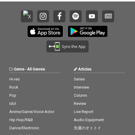
Sync the App
Genre
-
All Genres
Articles
Hi-res
Series
Rock
Interview
Pop
Column
Idol
Review
Anime/Game/Voice Actor
Live Report
Hip Hop/R&B
Audio Equipment
Dance/Electronic
先週のオトトイ