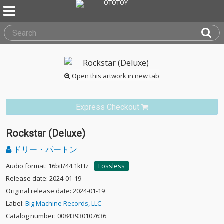
Open this artwork in new tab
Express Checkout
Rockstar (Deluxe)
ドリー・パートン
Audio format: 16bit/44.1kHz
Lossless
Release date: 2024-01-19
Original release date: 2024-01-19
Label:
Big Machine Records, LLC
Catalog number: 00843930107636