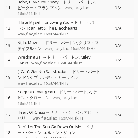
Baby, I Love Your Way
--
ドリー・パートン
11
ピーター・フランプトン
wav,flac,alac:
N/A
16bit/44.1kHz
I Hate Myself For Loving You
--
ドリー・パー
12
トン
Joan Jett & The Blackhearts
N/A
wav,flac,alac: 16bit/44.1kHz
Night Moves
--
ドリー・パートン
クリス・ス
13
N/A
テイプルトン
wav,flac,alac: 16bit/44.1kHz
Wrecking Ball
--
ドリー・パートン
Miley
14
N/A
Cyrus
wav,flac,alac: 16bit/44.1kHz
(I Can’t Get No) Satisfaction
--
ドリー・パート
15
ン
P!NK
ブランディ・カーライル
N/A
wav,flac,alac: 16bit/44.1kHz
Keep On Loving You
--
ドリー・パートン
ケ
16
ビン・クローニン
wav,flac,alac:
N/A
16bit/44.1kHz
Heart Of Glass
--
ドリー・パートン
デビー・
17
N/A
ハリー
wav,flac,alac: 16bit/44.1kHz
Don’t Let The Sun Go Down On Me
--
ドリ
18
ー・パートン
エルトン・ジョン
N/A