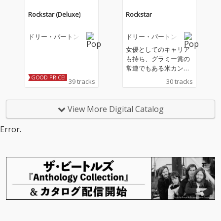
Rockstar (Deluxe)
Rockstar
ドリー・パートン
ドリー・パートン
女優としてのキャリア
も持ち、グラミー賞の
常連でもある米カント
リー・ミュージック・
GOOD PRICE!
39 tracks
30 tracks
シーンのスーパースタ
ー、Dolly Parton。
「ロックの殿堂」入り
View More Digital Catalog
を果たした彼女が数々
の豪華アーティストを
Error.
招集した新作ロック・
アルバム『ROCK STA
R』