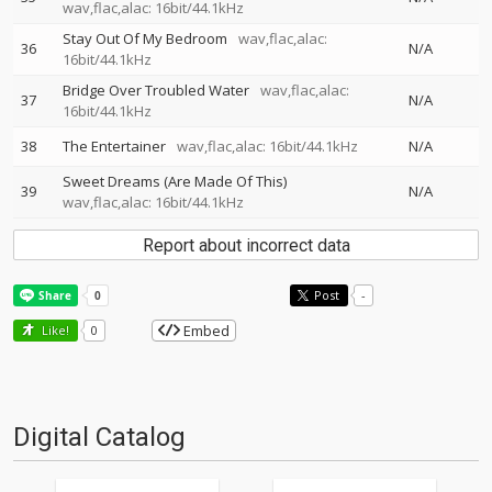
wav,flac,alac: 16bit/44.1kHz
Stay Out Of My Bedroom
wav,flac,alac:
36
N/A
16bit/44.1kHz
Bridge Over Troubled Water
wav,flac,alac:
37
N/A
16bit/44.1kHz
38
The Entertainer
wav,flac,alac: 16bit/44.1kHz
N/A
Sweet Dreams (Are Made Of This)
39
N/A
wav,flac,alac: 16bit/44.1kHz
Report about incorrect data
Post
-
Embed
Like!
0
Digital Catalog