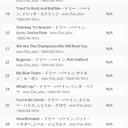
wav,flac,alac: 16bit/44.1kHz
Tried To Rock And Roll Me
--
ドリー・パート
19
ン
メリッサ・エスリッジ
wav,flac,alac:
N/A
16bit/44.1kHz
Stairway To Heaven
--
ドリー・パートン
20
Lizzo
Sasha Flute
wav,flac,alac:
N/A
16bit/44.1kHz
We Are The Champions/We Will Rock You
21
N/A
wav,flac,alac: 16bit/44.1kHz
Bygones
--
ドリー・パートン
Rob Halford
22
N/A
wav,flac,alac: 16bit/44.1kHz
My Blue Tears
--
ドリー・パートン
サイモ
23
N/A
ン・ル・ボン
wav,flac,alac: 16bit/44.1kHz
What’s Up?
--
ドリー・パートン
リンダ・ペリ
24
N/A
ー
wav,flac,alac: 16bit/44.1kHz
You’re No Good
--
ドリー・パートン
エミル
25
ー・ハリス
シェリル・クロウ
wav,flac,alac:
N/A
16bit/44.1kHz
Heartbreaker
--
ドリー・パートン
パット・
26
ベネター
ニール・ジェラルド
wav,flac,alac:
N/A