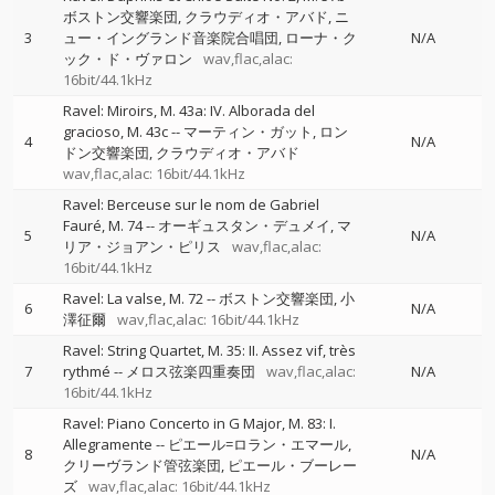
ボストン交響楽団
クラウディオ・アバド
ニ
3
ュー・イングランド音楽院合唱団
ローナ・ク
N/A
ック・ド・ヴァロン
wav,flac,alac:
16bit/44.1kHz
Ravel: Miroirs, M. 43a: IV. Alborada del
gracioso, M. 43c
--
マーティン・ガット
ロン
4
N/A
ドン交響楽団
クラウディオ・アバド
wav,flac,alac: 16bit/44.1kHz
Ravel: Berceuse sur le nom de Gabriel
Fauré, M. 74
--
オーギュスタン・デュメイ
マ
5
N/A
リア・ジョアン・ピリス
wav,flac,alac:
16bit/44.1kHz
Ravel: La valse, M. 72
--
ボストン交響楽団
小
6
N/A
澤征爾
wav,flac,alac: 16bit/44.1kHz
Ravel: String Quartet, M. 35: II. Assez vif, très
7
rythmé
--
メロス弦楽四重奏団
wav,flac,alac:
N/A
16bit/44.1kHz
Ravel: Piano Concerto in G Major, M. 83: I.
Allegramente
--
ピエール=ロラン・エマール
8
N/A
クリーヴランド管弦楽団
ピエール・ブーレー
ズ
wav,flac,alac: 16bit/44.1kHz