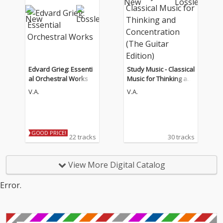
Edvard Grieg: Essenti
Study Music - Classical
al Orchestral Works
Music for Thinking an
d Concentration (The
V.A.
V.A.
Guitar Edition)
GOOD PRICE!
22 tracks
30 tracks
View More Digital Catalog
Error.