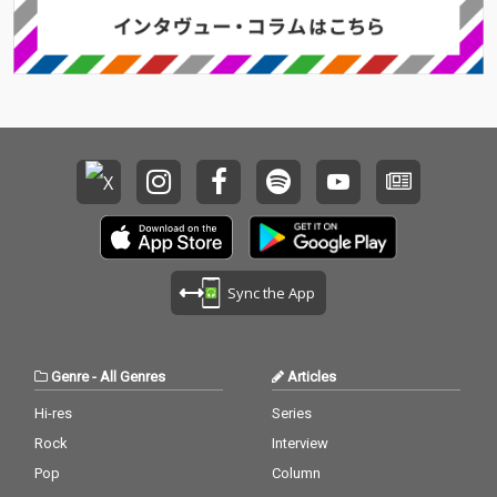
Sync the App
Genre
-
All Genres
Articles
Hi-res
Series
Rock
Interview
Pop
Column