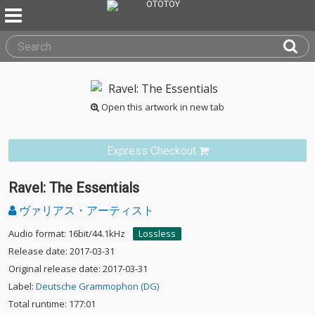
Open this artwork in new tab
Express Checkout
Ravel: The Essentials
ヴァリアス・アーティスト
Audio format: 16bit/44.1kHz
Lossless
Release date: 2017-03-31
Original release date: 2017-03-31
Label:
Deutsche Grammophon (DG)
Total runtime: 177:01