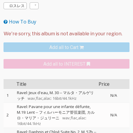
ロスレス
How To Buy
Add all to Cart
Add all to INTEREST
Title
Price
Ravel: Jeux d'eau, M. 30
--
マルタ・アルゲリ
1
N/A
ッチ
wav,flac,alac: 16bit/44.1kHz
Ravel: Pavane pour une infante défunte,
M.19: Lent
--
フィルハーモニア管弦楽団
カル
2
N/A
ロ・マリア・ジュリーニ
wav,flac,alac:
16bit/44.1kHz
Ravel: Daphnis et Chloé Suite No. 2, M. 57b
--