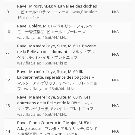
Ravel: Miroirs, M.43: V. La vallée des cloches
9
--
ピエール=ロラン・エマール
wav,flac,alac:
N/A
16bit/44.1kHz
Ravel: Boléro, M. 81
--
ベルリン・フィルハー
10
モニー管弦楽団
ピエール・ブーレーズ
N/A
wav,flac,alac: 16bit/44.1kHz
Ravel: Ma mère l'oye, Suite, M. 60: I. Pavane
de la Belle au bois dormant
--
マルタ・アル
11
N/A
ゲリッチ
ミハイル・プレトニョフ
wav,flac,alac: 16bit/44.1kHz
Ravel: Ma mère l'oye, Suite, M. 60: III.
Laideronnette, impératrice des pagodes
--
12
N/A
マルタ・アルゲリッチ
ミハイル・プレトニョ
フ
wav,flac,alac: 16bit/44.1kHz
Ravel: Ma mère l'oye, Suite, M. 60: IV. Les
entretiens de la Belle et de la Bête
--
マル
13
N/A
タ・アルゲリッチ
ミハイル・プレトニョフ
wav,flac,alac: 16bit/44.1kHz
Ravel: Piano Concerto in G Major, M. 83: II.
Adagio assai
--
マルタ・アルゲリッチ
ロンド
14
N/A
ン交響楽団
クラウディオ・アバド