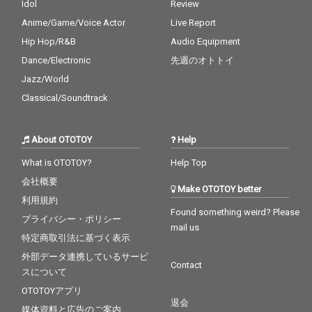
Idol
Review
Anime/Game/Voice Actor
Live Report
Hip Hop/R&B
Audio Equipment
Dance/Electronic
先週のオトトイ
Jazz/World
Classical/Soundtrack
About OTOTOY
Help
What is OTOTOY?
Help Top
会社概要
Make OTOTOY better
利用規約
Found something weird? Please
プライバシー・ポリシー
mail us
特定商取引法に基づく表示
外部データ連携しているサービ
Contact
スについて
OTOTOYアプリ
退会
媒体資料と広告のご案内