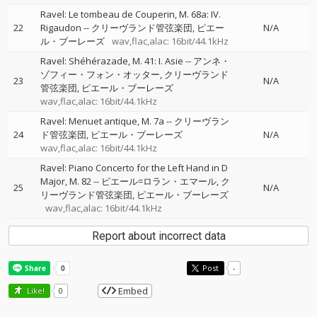
Ravel: Le tombeau de Couperin, M. 68a: IV.
22
Rigaudon
--
クリーヴランド管弦楽団
ピエー
N/A
ル・ブーレーズ
wav,flac,alac: 16bit/44.1kHz
Ravel: Shéhérazade, M. 41: I. Asie
--
アンネ・
ゾフィー・フォン・オッター
クリーヴランド
23
N/A
管弦楽団
ピエール・ブーレーズ
wav,flac,alac: 16bit/44.1kHz
Ravel: Menuet antique, M. 7a
--
クリーヴラン
24
ド管弦楽団
ピエール・ブーレーズ
N/A
wav,flac,alac: 16bit/44.1kHz
Ravel: Piano Concerto for the Left Hand in D
Major, M. 82
--
ピエール=ロラン・エマール
ク
25
N/A
リーヴランド管弦楽団
ピエール・ブーレーズ
wav,flac,alac: 16bit/44.1kHz
Report about incorrect data
Post
-
Embed
Like!
0