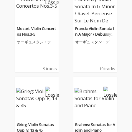
Mozart: Violin Concert
Franck: Violin Sonata I
os Nos.3-5
n A Major / Debussy: V
iolin Sonata In G Mino
オーギュスタン・デュ
オーギュスタン・デュ
r / Ravel: Berceuse Su
メイ
メイ
r Le Nom De Fauré; Ha
banera For Violin and
Piano; Tzigane. Rapso
die De Concert For Viol
9 tracks
10 tracks
in And Piano
Grieg: Violin Sonatas
Brahms: Sonatas for V
Opp. 8, 13 & 45
iolin and Piano