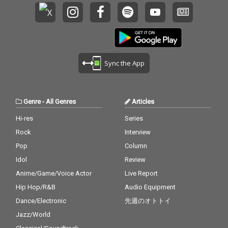
Sync the App
Genre
-
All Genres
Articles
Hi-res
Series
Rock
Interview
Pop
Column
Idol
Review
Anime/Game/Voice Actor
Live Report
Hip Hop/R&B
Audio Equipment
Dance/Electronic
先週のオトトイ
Jazz/World