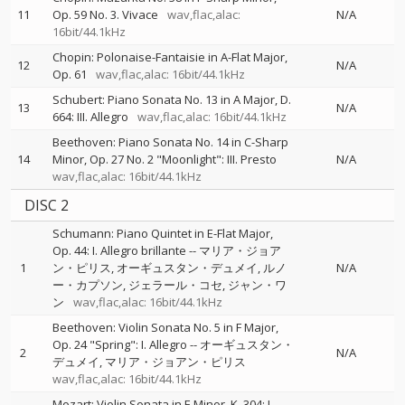
11
Op. 59 No. 3. Vivace
wav,flac,alac:
N/A
16bit/44.1kHz
Chopin: Polonaise-Fantaisie in A-Flat Major,
12
N/A
Op. 61
wav,flac,alac: 16bit/44.1kHz
Schubert: Piano Sonata No. 13 in A Major, D.
13
N/A
664: III. Allegro
wav,flac,alac: 16bit/44.1kHz
Beethoven: Piano Sonata No. 14 in C-Sharp
14
Minor, Op. 27 No. 2 "Moonlight": III. Presto
N/A
wav,flac,alac: 16bit/44.1kHz
DISC 2
Schumann: Piano Quintet in E-Flat Major,
Op. 44: I. Allegro brillante
--
マリア・ジョア
1
ン・ピリス
オーギュスタン・デュメイ
ルノ
N/A
ー・カプソン
ジェラール・コセ
ジャン・ワ
ン
wav,flac,alac: 16bit/44.1kHz
Beethoven: Violin Sonata No. 5 in F Major,
Op. 24 "Spring": I. Allegro
--
オーギュスタン・
2
N/A
デュメイ
マリア・ジョアン・ピリス
wav,flac,alac: 16bit/44.1kHz
Mozart: Violin Sonata in E Minor, K. 304: I.