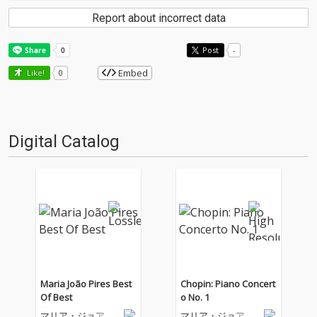
Report about incorrect data
Post
-
Embed
Like!
0
Digital Catalog
Maria João Pires Best
Chopin: Piano Concert
Of Best
o No. 1
マリア・ジョア
マリア・ジョア