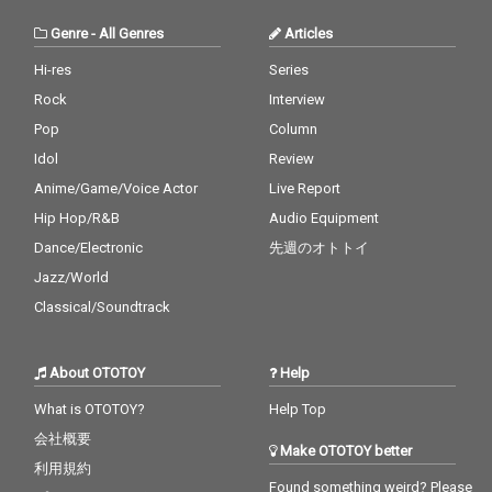
Genre
-
All Genres
Articles
Hi-res
Series
Rock
Interview
Pop
Column
Idol
Review
Anime/Game/Voice Actor
Live Report
Hip Hop/R&B
Audio Equipment
Dance/Electronic
先週のオトトイ
Jazz/World
Classical/Soundtrack
About OTOTOY
Help
What is OTOTOY?
Help Top
会社概要
Make OTOTOY better
利用規約
Found something weird? Please