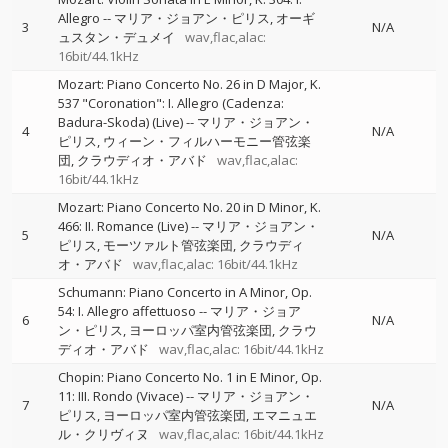
Allegro
--
マリア・ジョアン・ピリス
オーギ
3
N/A
ュスタン・デュメイ
wav,flac,alac:
16bit/44.1kHz
Mozart: Piano Concerto No. 26 in D Major, K.
537 "Coronation": I. Allegro (Cadenza:
Badura-Skoda) (Live)
--
マリア・ジョアン・
4
N/A
ピリス
ウィーン・フィルハーモニー管弦楽
団
クラウディオ・アバド
wav,flac,alac:
16bit/44.1kHz
Mozart: Piano Concerto No. 20 in D Minor, K.
466: II. Romance (Live)
--
マリア・ジョアン・
5
N/A
ピリス
モーツァルト管弦楽団
クラウディ
オ・アバド
wav,flac,alac: 16bit/44.1kHz
Schumann: Piano Concerto in A Minor, Op.
54: I. Allegro affettuoso
--
マリア・ジョア
6
N/A
ン・ピリス
ヨーロッパ室内管弦楽団
クラウ
ディオ・アバド
wav,flac,alac: 16bit/44.1kHz
Chopin: Piano Concerto No. 1 in E Minor, Op.
11: III. Rondo (Vivace)
--
マリア・ジョアン・
7
N/A
ピリス
ヨーロッパ室内管弦楽団
エマニュエ
ル・クリヴィヌ
wav,flac,alac: 16bit/44.1kHz