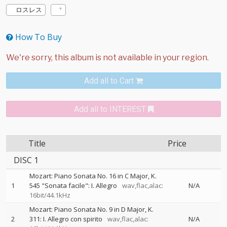
ロスレス
How To Buy
Add all to Cart
Add all to INTEREST
Title
Price
DISC 1
Mozart: Piano Sonata No. 16 in C Major, K.
1
545 "Sonata facile": I. Allegro
wav,flac,alac:
N/A
16bit/44.1kHz
Mozart: Piano Sonata No. 9 in D Major, K.
2
311: I. Allegro con spirito
wav,flac,alac:
N/A