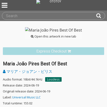
Open this artwork in new tab
Express Checkout
Maria João Pires Best Of Best
マリア・ジョアン・ピリス
Audio format: 16bit/44.1kHz
Lossless
Release date: 2024-06-19
Original release date: 2024-06-19
Label:
Universal Music LLC
Total runtime: 155:02