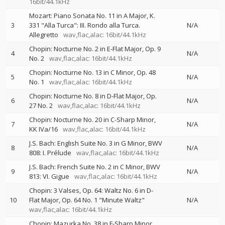
16bit/44.1kHz
Mozart: Piano Sonata No. 11 in A Major, K.
3
331 "Alla Turca": III. Rondo alla Turca.
N/A
Allegretto
wav,flac,alac: 16bit/44.1kHz
Chopin: Nocturne No. 2 in E-Flat Major, Op. 9
4
N/A
No. 2
wav,flac,alac: 16bit/44.1kHz
Chopin: Nocturne No. 13 in C Minor, Op. 48
5
N/A
No. 1
wav,flac,alac: 16bit/44.1kHz
Chopin: Nocturne No. 8 in D-Flat Major, Op.
6
N/A
27 No. 2
wav,flac,alac: 16bit/44.1kHz
Chopin: Nocturne No. 20 in C-Sharp Minor,
7
N/A
KK IVa/16
wav,flac,alac: 16bit/44.1kHz
J.S. Bach: English Suite No. 3 in G Minor, BWV
8
N/A
808: I. Prélude
wav,flac,alac: 16bit/44.1kHz
J.S. Bach: French Suite No. 2 in C Minor, BWV
9
N/A
813: VI. Gigue
wav,flac,alac: 16bit/44.1kHz
Chopin: 3 Valses, Op. 64: Waltz No. 6 in D-
10
Flat Major, Op. 64 No. 1 "Minute Waltz"
N/A
wav,flac,alac: 16bit/44.1kHz
Chopin: Mazurka No. 38 in F-Sharp Minor,