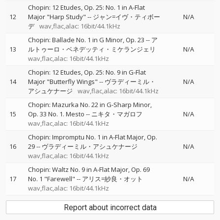
Chopin: 12 Etudes, Op. 25: No. 1 in A-Flat
12
Major "Harp Study"
--
ジャン=イヴ・ティボー
N/A
デ
wav,flac,alac: 16bit/44.1kHz
Chopin: Ballade No. 1 in G Minor, Op. 23
--
ア
13
ルトゥーロ・ベネデッティ・ミケランジェリ
N/A
wav,flac,alac: 16bit/44.1kHz
Chopin: 12 Etudes, Op. 25: No. 9 in G-Flat
14
Major "Butterfly Wings"
--
ヴラディーミル・
N/A
アシュケナージ
wav,flac,alac: 16bit/44.1kHz
Chopin: Mazurka No. 22 in G-Sharp Minor,
15
Op. 33 No. 1. Mesto
--
ニキタ・マガロフ
N/A
wav,flac,alac: 16bit/44.1kHz
Chopin: Impromptu No. 1 in A-Flat Major, Op.
16
29
--
ヴラディーミル・アシュケナージ
N/A
wav,flac,alac: 16bit/44.1kHz
Chopin: Waltz No. 9 in A-Flat Major, Op. 69
17
No. 1 "Farewell"
--
アリス=紗良・オット
N/A
wav,flac,alac: 16bit/44.1kHz
Report about incorrect data