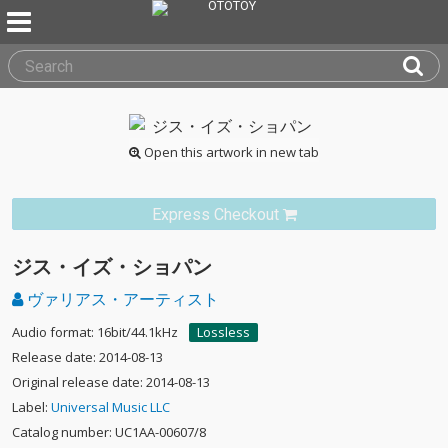
Open this artwork in new tab
Express Checkout
ジス・イズ・ショパン
ヴァリアス・アーティスト
Audio format: 16bit/44.1kHz
Lossless
Release date: 2014-08-13
Original release date: 2014-08-13
Label:
Universal Music LLC
Catalog number: UC1AA-00607/8