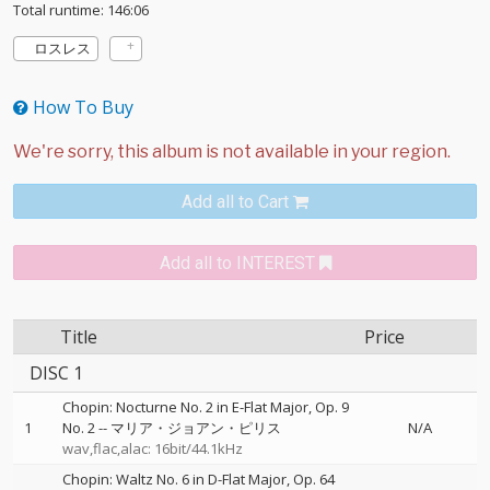
Total runtime: 146:06
ロスレス
How To Buy
Add all to Cart
Add all to INTEREST
Title
Price
DISC 1
Chopin: Nocturne No. 2 in E-Flat Major, Op. 9
1
No. 2
--
マリア・ジョアン・ピリス
N/A
wav,flac,alac: 16bit/44.1kHz
Chopin: Waltz No. 6 in D-Flat Major, Op. 64