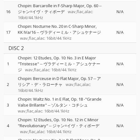
Chopin: Barcarolle in F-Sharp Major, Op. 60
--
16
ジャン=イヴ・ティボーデ
wav,flac,alac:
N/A
16bit/44.1kHz
Chopin: Nocturne No. 20 in C-Sharp Minor,
17
KK IVa/16
--
ヴラディーミル・アシュケナージ
N/A
wav,flac,alac: 16bit/44.1kHz
DISC 2
Chopin: 12 Etudes, Op. 10: No. 3 in E Major
1
"Tristesse"
--
ヴラディーミル・アシュケナー
N/A
ジ
wav,flac,alac: 16bit/44.1kHz
Chopin: Berceuse in D Flat Major, Op. 57
--
ア
2
リシア・デ・ラローチャ
wav,flac,alac:
N/A
16bit/44.1kHz
Chopin: Waltz No. 1 in E Flat, Op. 18 -"Grande
3
Valse Brillante"
--
ゾルタン・コチシュ
N/A
wav,flac,alac: 16bit/44.1kHz
Chopin: 12 Etudes, Op. 10: No. 12 in C Minor
4
"Revolutionary"
--
ジャン=イヴ・ティボーデ
N/A
wav,flac,alac: 16bit/44.1kHz