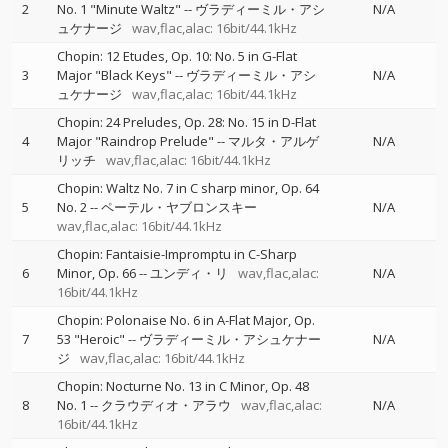
2
No. 1 "Minute Waltz"
--
ヴラディーミル・アシ
N/A
ュケナージ
wav,flac,alac: 16bit/44.1kHz
Chopin: 12 Etudes, Op. 10: No. 5 in G-Flat
3
Major "Black Keys"
--
ヴラディーミル・アシ
N/A
ュケナージ
wav,flac,alac: 16bit/44.1kHz
Chopin: 24 Preludes, Op. 28: No. 15 in D-Flat
4
Major "Raindrop Prelude"
--
マルタ・アルゲ
N/A
リッチ
wav,flac,alac: 16bit/44.1kHz
Chopin: Waltz No. 7 in C sharp minor, Op. 64
5
No. 2
--
ペーテル・ヤブロンスキー
N/A
wav,flac,alac: 16bit/44.1kHz
Chopin: Fantaisie-Impromptu in C-Sharp
6
Minor, Op. 66
--
ユンディ・リ
wav,flac,alac:
N/A
16bit/44.1kHz
Chopin: Polonaise No. 6 in A-Flat Major, Op.
7
53 "Heroic"
--
ヴラディーミル・アシュケナー
N/A
ジ
wav,flac,alac: 16bit/44.1kHz
Chopin: Nocturne No. 13 in C Minor, Op. 48
8
No. 1
--
クラウディオ・アラウ
wav,flac,alac:
N/A
16bit/44.1kHz