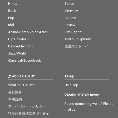
Hi-res
Series
Rock
Interview
Pop
Column
Idol
Review
Anime/Game/Voice Actor
Live Report
Hip Hop/R&B
Audio Equipment
Dance/Electronic
先週のオトトイ
Jazz/World
Classical/Soundtrack
About OTOTOY
Help
What is OTOTOY?
Help Top
会社概要
Make OTOTOY better
利用規約
Found something weird? Please
プライバシー・ポリシー
mail us
特定商取引法に基づく表示