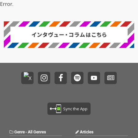
Error.
Sync the App
Genre
-
All Genres
Articles