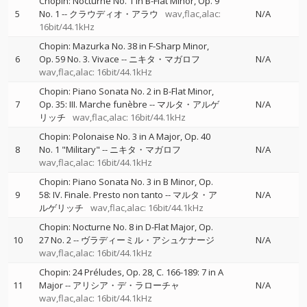
Chopin: Nocturne No. 1 in B-Flat Minor, Op. 9
5
No. 1
--
クラウディオ・アラウ
wav,flac,alac:
N/A
16bit/44.1kHz
Chopin: Mazurka No. 38 in F-Sharp Minor,
6
Op. 59 No. 3. Vivace
--
ニキタ・マガロフ
N/A
wav,flac,alac: 16bit/44.1kHz
Chopin: Piano Sonata No. 2 in B-Flat Minor,
7
Op. 35: III. Marche funèbre
--
マルタ・アルゲ
N/A
リッチ
wav,flac,alac: 16bit/44.1kHz
Chopin: Polonaise No. 3 in A Major, Op. 40
8
No. 1 "Military"
--
ニキタ・マガロフ
N/A
wav,flac,alac: 16bit/44.1kHz
Chopin: Piano Sonata No. 3 in B Minor, Op.
9
58: IV. Finale. Presto non tanto
--
マルタ・ア
N/A
ルゲリッチ
wav,flac,alac: 16bit/44.1kHz
Chopin: Nocturne No. 8 in D-Flat Major, Op.
10
27 No. 2
--
ヴラディーミル・アシュケナージ
N/A
wav,flac,alac: 16bit/44.1kHz
Chopin: 24 Préludes, Op. 28, C. 166-189: 7 in A
11
Major
--
アリシア・デ・ラローチャ
N/A
wav,flac,alac: 16bit/44.1kHz