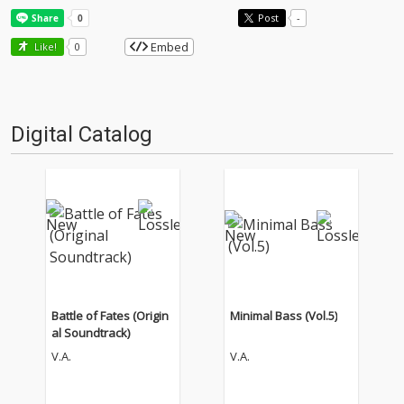
Post
-
Embed
Like!
0
Digital Catalog
Battle of Fates (Origin
Minimal Bass (Vol.5)
al Soundtrack)
V.A.
V.A.