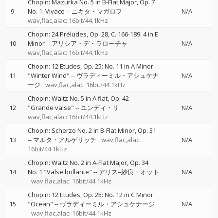
Chopin: Mazurka No. 5 in B-Flat Major, Op. 7
9
No. 1. Vivace
--
ニキタ・マガロフ
N/A
wav,flac,alac: 16bit/44.1kHz
Chopin: 24 Préludes, Op. 28, C. 166-189: 4 in E
10
Minor
--
アリシア・デ・ラローチャ
N/A
wav,flac,alac: 16bit/44.1kHz
Chopin: 12 Etudes, Op. 25: No. 11 in A Minor
11
"Winter Wind"
--
ヴラディーミル・アシュケナ
N/A
ージ
wav,flac,alac: 16bit/44.1kHz
Chopin: Waltz No. 5 in A flat, Op. 42 -
12
"Grande valse"
--
ユンディ・リ
N/A
wav,flac,alac: 16bit/44.1kHz
Chopin: Scherzo No. 2 in B-Flat Minor, Op. 31
13
--
マルタ・アルゲリッチ
wav,flac,alac:
N/A
16bit/44.1kHz
Chopin: Waltz No. 2 in A-Flat Major, Op. 34
14
No. 1 "Valse brillante"
--
アリス=紗良・オット
N/A
wav,flac,alac: 16bit/44.1kHz
Chopin: 12 Etudes, Op. 25: No. 12 in C Minor
15
"Ocean"
--
ヴラディーミル・アシュケナージ
N/A
wav,flac,alac: 16bit/44.1kHz