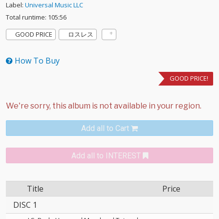
Label:
Universal Music LLC
Total runtime: 105:56
GOOD PRICE
ロスレス
How To Buy
GOOD PRICE!
Add all to Cart
Add all to INTEREST
Title
Price
DISC 1