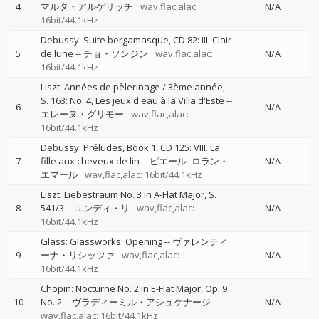
4
マルタ・アルゲリッチ
wav,flac,alac:
N/A
16bit/44.1kHz
Debussy: Suite bergamasque, CD 82: III. Clair
5
de lune
--
チョ・ソンジン
wav,flac,alac:
N/A
16bit/44.1kHz
Liszt: Années de pèlerinage / 3ème année,
S. 163: No. 4, Les jeux d'eau à la Villa d'Este
--
6
N/A
エレーヌ・グリモー
wav,flac,alac:
16bit/44.1kHz
Debussy: Préludes, Book 1, CD 125: VIII. La
7
fille aux cheveux de lin
--
ピエール=ロラン・
N/A
エマール
wav,flac,alac: 16bit/44.1kHz
Liszt: Liebestraum No. 3 in A-Flat Major, S.
8
541/3
--
ユンディ・リ
wav,flac,alac:
N/A
16bit/44.1kHz
Glass: Glassworks: Opening
--
ヴァレンティ
9
ーナ・リシッツァ
wav,flac,alac:
N/A
16bit/44.1kHz
Chopin: Nocturne No. 2 in E-Flat Major, Op. 9
10
No. 2
--
ヴラディーミル・アシュケナージ
N/A
wav,flac,alac: 16bit/44.1kHz