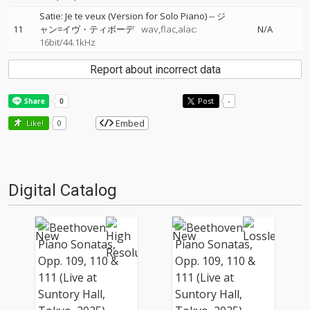
Satie: Je te veux (Version for Solo Piano)
--
ジ
11
ャン=イヴ・ティボーデ
wav,flac,alac:
N/A
16bit/44.1kHz
Report about incorrect data
Post
-
Embed
Like!
0
Digital Catalog