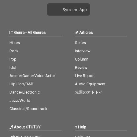
Sync the App
Genre
-
All Genres
Articles
Hi-res
Series
Rock
Interview
Pop
Column
Idol
Review
Anime/Game/Voice Actor
Live Report
Hip Hop/R&B
Audio Equipment
Dance/Electronic
先週のオトトイ
Jazz/World
Classical/Soundtrack
About OTOTOY
Help