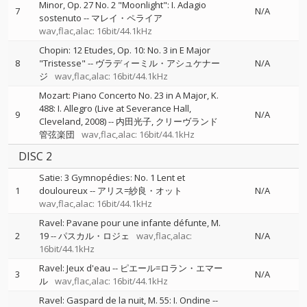
Minor, Op. 27 No. 2 "Moonlight": I. Adagio
7
N/A
sostenuto
--
マレイ・ペライア
wav,flac,alac: 16bit/44.1kHz
Chopin: 12 Etudes, Op. 10: No. 3 in E Major
8
"Tristesse"
--
ヴラディーミル・アシュケナー
N/A
ジ
wav,flac,alac: 16bit/44.1kHz
Mozart: Piano Concerto No. 23 in A Major, K.
488: I. Allegro (Live at Severance Hall,
9
N/A
Cleveland, 2008)
--
内田光子
クリーヴランド
管弦楽団
wav,flac,alac: 16bit/44.1kHz
DISC 2
Satie: 3 Gymnopédies: No. 1 Lent et
1
douloureux
--
アリス=紗良・オット
N/A
wav,flac,alac: 16bit/44.1kHz
Ravel: Pavane pour une infante défunte, M.
2
19
--
パスカル・ロジェ
wav,flac,alac:
N/A
16bit/44.1kHz
Ravel: Jeux d'eau
--
ピエール=ロラン・エマー
3
N/A
ル
wav,flac,alac: 16bit/44.1kHz
Ravel: Gaspard de la nuit, M. 55: I. Ondine
--