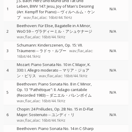
J.S. Bach: Herz und Mund und Tat und
Leben, BWV 147: Jesu, Joy of Man's Desiring
1
N/A
(Arr. Kempff for Piano)
--
ヴィルヘルム・ケン
プ
wav,flac,alac: 16bit/44.1kHz
Beethoven: Für Elise, Bagatelle in A Minor,
2
WoO 59
--
ヴラディーミル・アシュケナージ
N/A
wav,flac,alac: 16bit/44.1kHz
Schumann: Kinderszenen, Op. 15: VII.
3
Träumerei
--
ラドゥ・ルプー
wav,flac,alac:
N/A
16bit/44.1kHz
Mozart: Piano Sonata No. 10 in C Major, K.
4
330: I. Allegro moderato
--
マリア・ジョア
N/A
ン・ピリス
wav,flac,alac: 16bit/44.1kHz
Beethoven: Piano Sonata No. 8 in C Minor,
Op. 13 "Pathétique": II. Adagio cantabile
5
N/A
(Recorded 1983)
--
ダニエル・バレンボイム
wav,flac,alac: 16bit/44.1kHz
Chopin: 24 Préludes, Op. 28: No. 15 in D-Flat
6
Major: Sostenuto
--
ユンディ・リ
N/A
wav,flac,alac: 16bit/44.1kHz
Beethoven: Piano Sonata No. 14 in C-Sharp