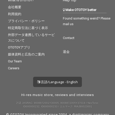
What is OTOTOY?
Help Top
会社概要
Make OTOTOY better
利用規約
Found something weird? Please
プライバシー・ポリシー
mail us
特定商取引法に基づく表示
外部データ連携しているサービ
Contact
スについて
OTOTOYアプリ
退会
媒体資料と広告のご案内
Our Team
Careers
言語/Language - English
Hi-res music store, reviews and interviews
許諾 JASRAC: 9008872001Y30005, 9008872005Y37019 / NexTone:
ID000000232, ID000000233 / エルマーク: RIAJ80023001
© OTOTOY Incorporated since 2004, a
digitiminimi
company