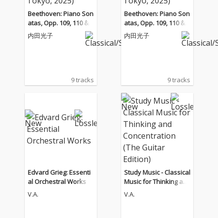
Beethoven: Piano Son
Beethoven: Piano Son
atas, Opp. 109, 110 & 1
atas, Opp. 109, 110 & 1
11 (Live at Suntory Hal
11 (Live at Suntory Hal
内田光子
内田光子
l, Tokyo, 2025)
l, Tokyo, 2025)
9 tracks
9 tracks
Edvard Grieg: Essenti
Study Music - Classical
al Orchestral Works
Music for Thinking an
d Concentration (The
V.A.
V.A.
Guitar Edition)