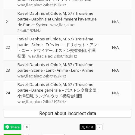
wav,flac,alac: 24bit/192kHz
Ravel: Daphnis et Chloé, M. 57 / Troisième
partie - Daphnis et Chloé miment l'aventure
21
N/A
de Pan et Syrinx
wav,flac,alac:
24bit/192kHz
Ravel: Daphnis et Chloé, M. 57 / Troisième
partie - Scène - Très lent
--
ドリオット・アン
22
N/A
トニー・ドワイアー
ボストン交響楽団
小澤
征爾
wav,flac,alac: 24bit/192kHz
Ravel: Daphnis et Chloé, M. 57 / Troisième
23
partie - Scène - Lent - Animé - Lent - Animé
N/A
wav,flac,alac: 24bit/192kHz
Ravel: Daphnis et Chloé, M. 57 / Troisième
partie - Danse générale
--
ボストン交響楽団
24
N/A
小澤征爾
タングルウッド祝祭合唱団
wav,flac,alac: 24bit/192kHz
Report about incorrect data
Post
-