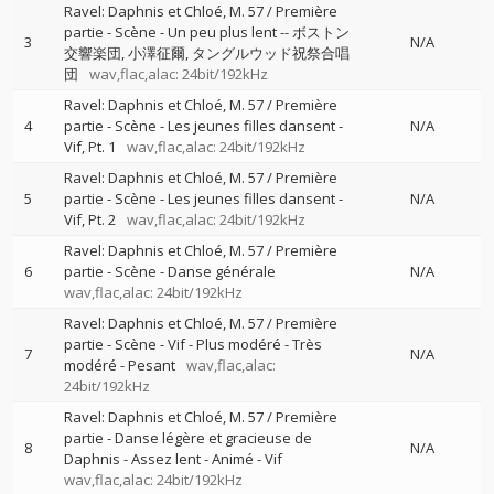
Ravel: Daphnis et Chloé, M. 57 / Première
partie - Scène - Un peu plus lent
--
ボストン
3
N/A
交響楽団
小澤征爾
タングルウッド祝祭合唱
団
wav,flac,alac: 24bit/192kHz
Ravel: Daphnis et Chloé, M. 57 / Première
4
partie - Scène - Les jeunes filles dansent -
N/A
Vif, Pt. 1
wav,flac,alac: 24bit/192kHz
Ravel: Daphnis et Chloé, M. 57 / Première
5
partie - Scène - Les jeunes filles dansent -
N/A
Vif, Pt. 2
wav,flac,alac: 24bit/192kHz
Ravel: Daphnis et Chloé, M. 57 / Première
6
partie - Scène - Danse générale
N/A
wav,flac,alac: 24bit/192kHz
Ravel: Daphnis et Chloé, M. 57 / Première
partie - Scène - Vif - Plus modéré - Très
7
N/A
modéré - Pesant
wav,flac,alac:
24bit/192kHz
Ravel: Daphnis et Chloé, M. 57 / Première
partie - Danse légère et gracieuse de
8
N/A
Daphnis - Assez lent - Animé - Vif
wav,flac,alac: 24bit/192kHz