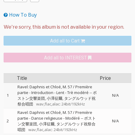
How To Buy
Add all to Cart
Add all to INTEREST
Title
Price
Ravel: Daphnis et Chloé, M. 57 / Première
partie - Introduction - Lent - Trè modéré
--
ボ
1
N/A
ストン交響楽団
小澤征爾
タングルウッド祝
祭合唱団
wav,flac,alac: 24bit/192kHz
Ravel: Daphnis et Chloé, M. 57 / Première
partie - Danse religieuse - Modéré
--
ボスト
2
N/A
ン交響楽団
小澤征爾
タングルウッド祝祭合
唱団
wav,flac,alac: 24bit/192kHz