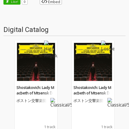
Embed
Like!
0
Digital Catalog
Shostakovich: Lady M
Shostakovich: Lady M
acbeth of Mtsensk Dis
acbeth of Mtsensk Dis
trict, Op. 29, Act I Scen
trict, Op. 29, Act I Scen
ボストン交響楽団
ボストン交響楽団
e 1: Interlude
e 1: Interlude
1 track
1 track