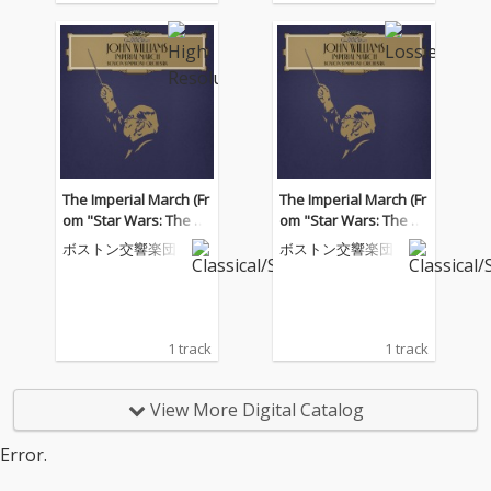
The Imperial March (Fr
The Imperial March (Fr
om "Star Wars: The E
om "Star Wars: The E
mpire Strikes Back" / L
mpire Strikes Back" / L
ボストン交響楽団
ボストン交響楽団
ive)
ive)
1 track
1 track
View More Digital Catalog
Error.