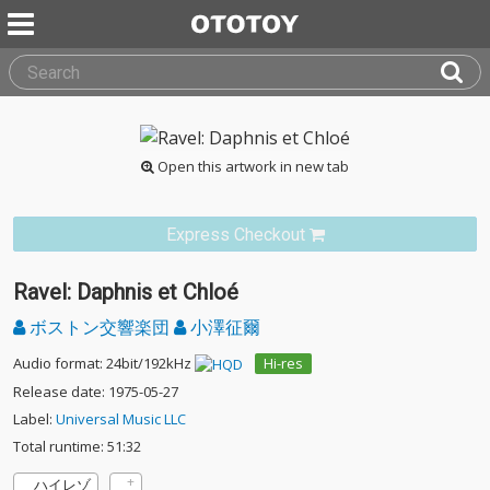
Open this artwork in new tab
Express Checkout
Ravel: Daphnis et Chloé
ボストン交響楽団
小澤征爾
Audio format: 24bit/192kHz
Hi-res
Release date: 1975-05-27
Label:
Universal Music LLC
Total runtime: 51:32
ハイレゾ