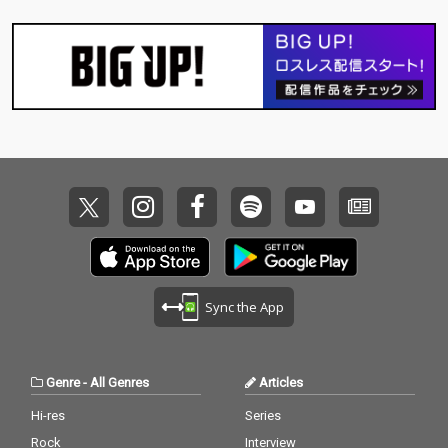
Sync the App
Genre
-
All Genres
Articles
Hi-res
Series
Rock
Interview