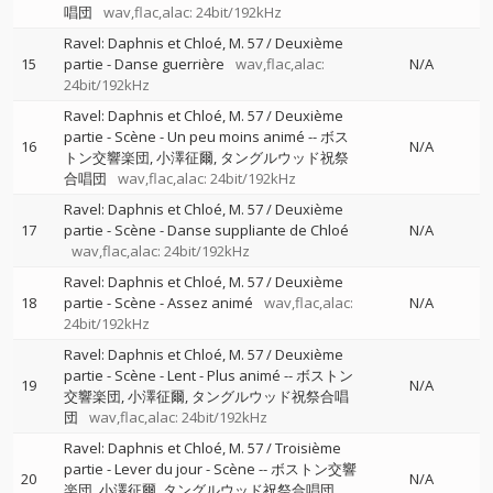
唱団
wav,flac,alac: 24bit/192kHz
Ravel: Daphnis et Chloé, M. 57 / Deuxième
15
partie - Danse guerrière
wav,flac,alac:
N/A
24bit/192kHz
Ravel: Daphnis et Chloé, M. 57 / Deuxième
partie - Scène - Un peu moins animé
--
ボス
16
N/A
トン交響楽団
小澤征爾
タングルウッド祝祭
合唱団
wav,flac,alac: 24bit/192kHz
Ravel: Daphnis et Chloé, M. 57 / Deuxième
17
partie - Scène - Danse suppliante de Chloé
N/A
wav,flac,alac: 24bit/192kHz
Ravel: Daphnis et Chloé, M. 57 / Deuxième
18
partie - Scène - Assez animé
wav,flac,alac:
N/A
24bit/192kHz
Ravel: Daphnis et Chloé, M. 57 / Deuxième
partie - Scène - Lent - Plus animé
--
ボストン
19
N/A
交響楽団
小澤征爾
タングルウッド祝祭合唱
団
wav,flac,alac: 24bit/192kHz
Ravel: Daphnis et Chloé, M. 57 / Troisième
partie - Lever du jour - Scène
--
ボストン交響
20
N/A
楽団
小澤征爾
タングルウッド祝祭合唱団