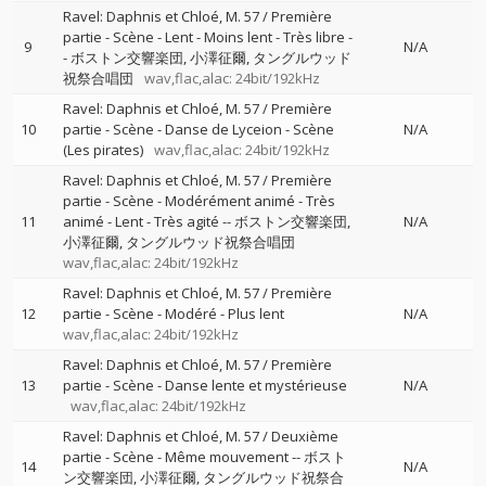
Ravel: Daphnis et Chloé, M. 57 / Première
partie - Scène - Lent - Moins lent - Très libre
-
9
N/A
-
ボストン交響楽団
小澤征爾
タングルウッド
祝祭合唱団
wav,flac,alac: 24bit/192kHz
Ravel: Daphnis et Chloé, M. 57 / Première
10
partie - Scène - Danse de Lyceion - Scène
N/A
(Les pirates)
wav,flac,alac: 24bit/192kHz
Ravel: Daphnis et Chloé, M. 57 / Première
partie - Scène - Modérément animé - Très
11
animé - Lent - Très agité
--
ボストン交響楽団
N/A
小澤征爾
タングルウッド祝祭合唱団
wav,flac,alac: 24bit/192kHz
Ravel: Daphnis et Chloé, M. 57 / Première
12
partie - Scène - Modéré - Plus lent
N/A
wav,flac,alac: 24bit/192kHz
Ravel: Daphnis et Chloé, M. 57 / Première
13
partie - Scène - Danse lente et mystérieuse
N/A
wav,flac,alac: 24bit/192kHz
Ravel: Daphnis et Chloé, M. 57 / Deuxième
partie - Scène - Même mouvement
--
ボスト
14
N/A
ン交響楽団
小澤征爾
タングルウッド祝祭合