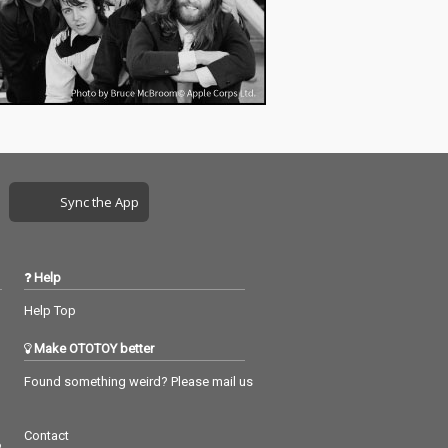
Sync the App
Help
Help Top
Make OTOTOY better
Found something weird? Please mail us
Contact
つ