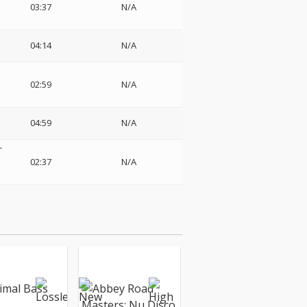
03:37
N/A
・
04:14
N/A
02:59
N/A
04:59
N/A
ナ
02:37
N/A