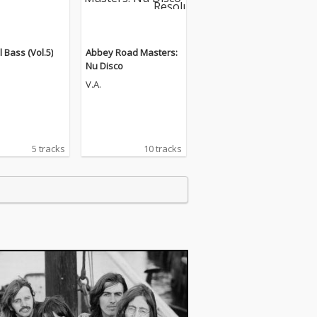
 Bass (Vol.5)
Abbey Road Masters:
Nu Disco
V.A.
5 tracks
10 tracks