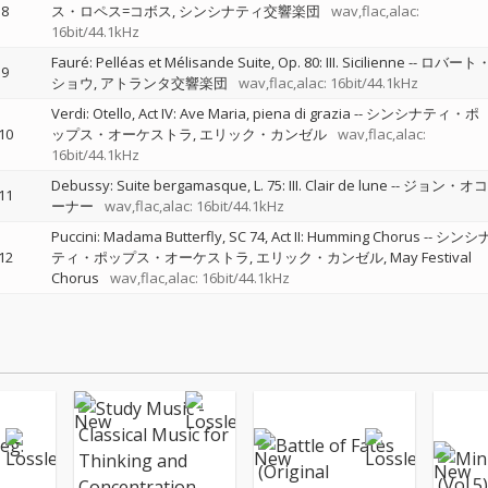
8
ス・ロペス=コボス
シンシナティ交響楽団
wav,flac,alac:
16bit/44.1kHz
Fauré: Pelléas et Mélisande Suite, Op. 80: III. Sicilienne
--
ロバート
9
ショウ
アトランタ交響楽団
wav,flac,alac: 16bit/44.1kHz
Verdi: Otello, Act IV: Ave Maria, piena di grazia
--
シンシナティ・ポ
10
ップス・オーケストラ
エリック・カンゼル
wav,flac,alac:
16bit/44.1kHz
Debussy: Suite bergamasque, L. 75: III. Clair de lune
--
ジョン・オコ
11
ーナー
wav,flac,alac: 16bit/44.1kHz
Puccini: Madama Butterfly, SC 74, Act II: Humming Chorus
--
シンシ
12
ティ・ポップス・オーケストラ
エリック・カンゼル
May Festival
Chorus
wav,flac,alac: 16bit/44.1kHz