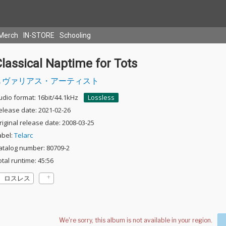
Merch
IN-STORE
Schooling
lassical Naptime for Tots
ヴァリアス・アーティスト
udio format: 16bit/44.1kHz
Lossless
elease date: 2021-02-26
riginal release date: 2008-03-25
abel:
Telarc
atalog number: 80709-2
otal runtime: 45:56
ロスレス