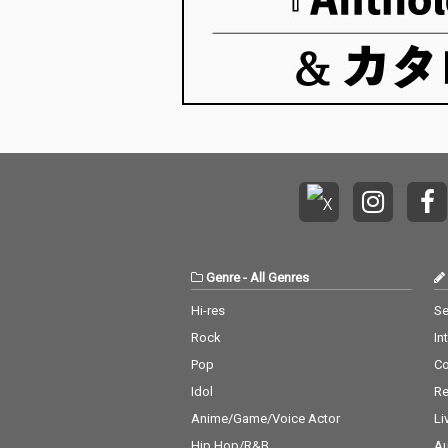
Genre
-
All Genres
Hi-res
Se
Rock
In
Pop
C
Idol
Re
Anime/Game/Voice Actor
Li
Hip Hop/R&B
Au