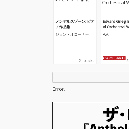
メンデルスゾーン: ピア
Edvard Grieg: 
ノ作品集
al Orchestral 
ジョン・オコーナー
V.A.
GOOD PRICE!
21 tracks
2
Error.