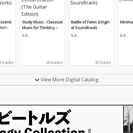
Essenti
Study Music - Classical
Battle of Fates (Origin
Minimal
Works
Music for Thinking an
al Soundtrack)
d Concentration (The
V.A.
V.A.
V.A.
Guitar Edition)
2 tracks
30 tracks
32 tracks
View More Digital Catalog