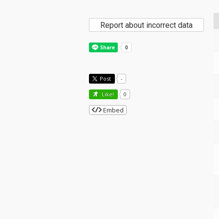
Report about incorrect data
Post
-
Like!
0
Embed