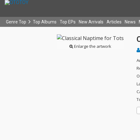
Genre Top
Top Albums
Top EPs
New Arrivals
Articles
News
C
Enlarge the artwork
A
R
O
L
C
T