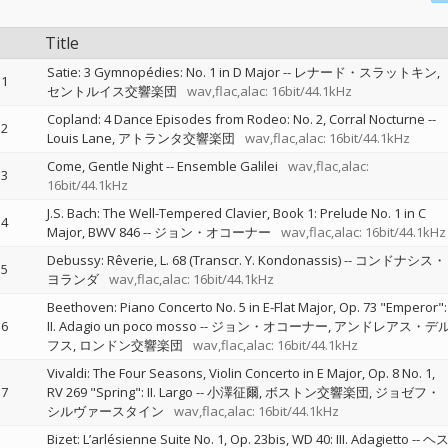
Title
Satie: 3 Gymnopédies: No. 1 in D Major
--
レナード・スラットキン
1
セントルイス交響楽団
wav,flac,alac: 16bit/44.1kHz
Copland: 4 Dance Episodes from Rodeo: No. 2, Corral Nocturne
--
2
Louis Lane
アトランタ交響楽団
wav,flac,alac: 16bit/44.1kHz
Come, Gentle Night
--
Ensemble Galilei
wav,flac,alac:
3
16bit/44.1kHz
J.S. Bach: The Well-Tempered Clavier, Book 1: Prelude No. 1 in C
4
Major, BWV 846
--
ジョン・オコーナー
wav,flac,alac: 16bit/44.1kHz
Debussy: Rêverie, L. 68 (Transcr. Y. Kondonassis)
--
コンドナシス・
5
ヨランダ
wav,flac,alac: 16bit/44.1kHz
Beethoven: Piano Concerto No. 5 in E-Flat Major, Op. 73 "Emperor":
6
II. Adagio un poco mosso
--
ジョン・オコーナー
アンドレアス・デ
フス
ロンドン交響楽団
wav,flac,alac: 16bit/44.1kHz
Vivaldi: The Four Seasons, Violin Concerto in E Major, Op. 8 No. 1,
7
RV 269 "Spring": II. Largo
--
小澤征爾
ボストン交響楽団
ジョゼフ・
シルヴァースタイン
wav,flac,alac: 16bit/44.1kHz
Bizet: L’arlésienne Suite No. 1, Op. 23bis, WD 40: III. Adagietto
--
ヘ