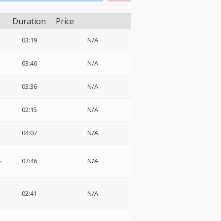
Duration
Price
03:19
N/A
03:46
N/A
03:36
N/A
02:15
N/A
04:07
N/A
ル
07:46
N/A
02:41
N/A
ス